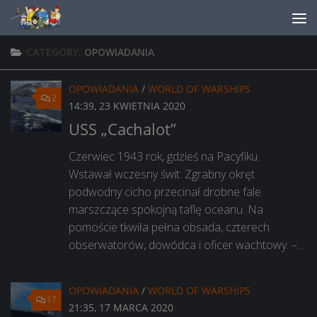
Skip to content
CATEGORY:
OPOWIADANIA
OPOWIADANIA
/
WORLD OF WARSHIPS
2
14:39, 23 KWIETNIA 2020
USS „Cachalot”
Czerwiec 1943 rok, gdzieś na Pacyfiku.
Wstawał wczesny świt. Zgrabny okręt
podwodny cicho przecinał drobne fale
marszczące spokojną taflę oceanu. Na
pomoście tkwiła pełna obsada, czterech
obserwatorów, dowódca i oficer wachtowy. –...
OPOWIADANIA
/
WORLD OF WARSHIPS
17
21:35, 17 MARCA 2020