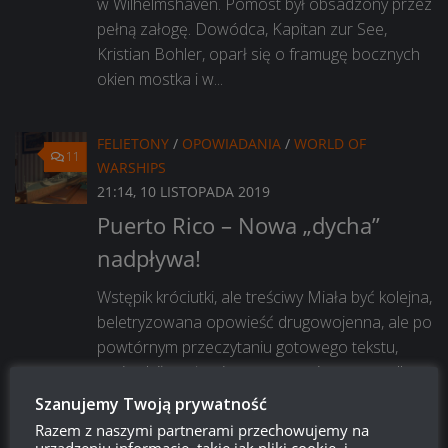
w Wilhelmshaven. Pomost był obsadzony przez
pełną załogę. Dowódca, Kapitan zur See,
Kristian Bohler, oparł się o framugę bocznych
okien mostka i w...
FELIETONY
/
OPOWIADANIA
/
WORLD OF
11
WARSHIPS
21:14, 10 LISTOPADA 2019
Puerto Rico – Nowa „dycha”
nadpływa!
Wstępik króciutki, ale treściwy Miała być kolejna,
beletryzowana opowieść drugowojenna, ale po
powtórnym przeczytaniu gotowego tekstu,
stwierdziłem, że nie trzyma poziomu, a to dla
mnie najważniejsze. Także i ta recka będzie do
Szanujemy Twoją prywatność
bólu klasyczna…...
Razem z naszymi partnerami przechowujemy na