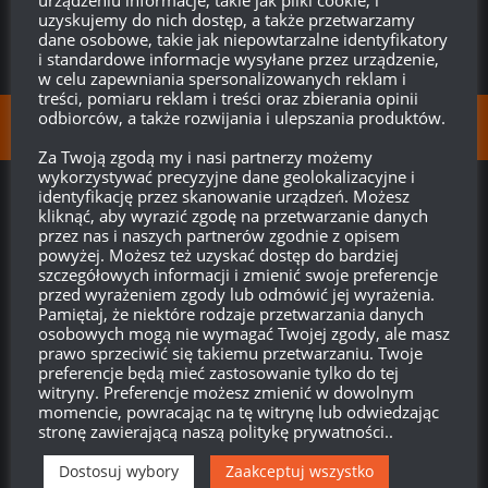
urządzeniu informacje, takie jak pliki cookie, i
uzyskujemy do nich dostęp, a także przetwarzamy
dane osobowe, takie jak niepowtarzalne identyfikatory
Następna strona »
i standardowe informacje wysyłane przez urządzenie,
w celu zapewniania spersonalizowanych reklam i
treści, pomiaru reklam i treści oraz zbierania opinii
odbiorców, a także rozwijania i ulepszania produktów.
FOLLOW:
Za Twoją zgodą my i nasi partnerzy możemy
wykorzystywać precyzyjne dane geolokalizacyjne i
identyfikację przez skanowanie urządzeń. Możesz
Twitch.tv - Zurugula
kliknąć, aby wyrazić zgodę na przetwarzanie danych
przez nas i naszych partnerów zgodnie z opisem
powyżej. Możesz też uzyskać dostęp do bardziej
szczegółowych informacji i zmienić swoje preferencje
przed wyrażeniem zgody lub odmówić jej wyrażenia.
Pamiętaj, że niektóre rodzaje przetwarzania danych
osobowych mogą nie wymagać Twojej zgody, ale masz
prawo sprzeciwić się takiemu przetwarzaniu. Twoje
preferencje będą mieć zastosowanie tylko do tej
witryny. Preferencje możesz zmienić w dowolnym
momencie, powracając na tę witrynę lub odwiedzając
stronę zawierającą naszą politykę prywatności..
Szukaj:
Dostosuj wybory
Zaakceptuj wszystko