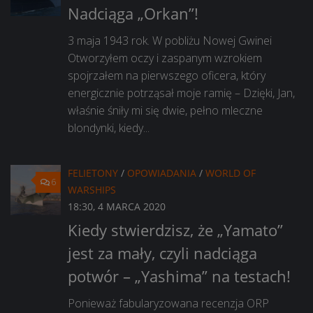
Nadciąga „Orkan”!
3 maja 1943 rok. W pobliżu Nowej Gwinei
Otworzyłem oczy i zaspanym wzrokiem
spojrzałem na pierwszego oficera, który
energicznie potrząsał moje ramię – Dzięki, Jan,
właśnie śniły mi się dwie, pełno mleczne
blondynki, kiedy...
FELIETONY
/
OPOWIADANIA
/
WORLD OF
6
WARSHIPS
18:30, 4 MARCA 2020
Kiedy stwierdzisz, że „Yamato”
jest za mały, czyli nadciąga
potwór – „Yashima” na testach!
Ponieważ fabularyzowana recenzja ORP