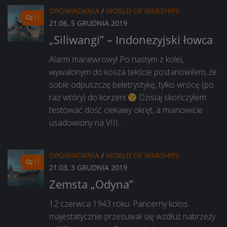
OPOWIADANIA
/
WORLD OF WARSHIPS
11
21:06, 5 GRUDNIA 2019
„Siliwangi” – Indonezyjski łowca
Alarm manewrowy! Po nastym z kolei,
wywalonym do kosza tekście postanowiłem, że
sobie odpuszczę beletrystykę, tylko wrócę (po
raz wtóry) do korzeni
Dzisiaj skończyłem
testować dość ciekawy okręt, a mianowicie
usadowiony na VIII...
OPOWIADANIA
/
WORLD OF WARSHIPS
11
21:03, 3 GRUDNIA 2019
Zemsta „Odyna”
12 czerwca 1943 roku. Pancerny kolos
majestatycznie przesuwał się wzdłuż nabrzeży