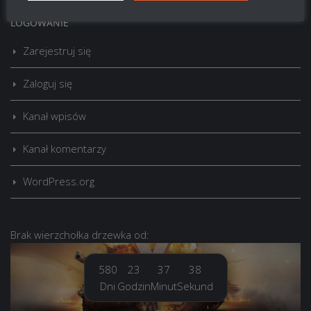
LOGOWANIE
Zarejestruj się
Zaloguj się
Kanał wpisów
Kanał komentarzy
WordPress.org
Brak
wierzchołka drzewka
od:
580
23
37
38
Dni
Godzin
Minut
Sekund