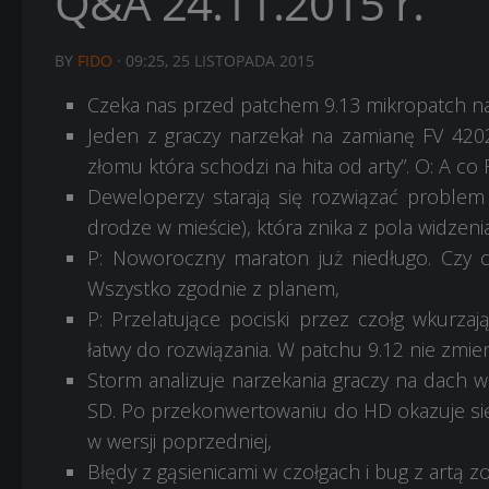
Q&A 24.11.2015 r.
BY
FIDO
·
09:25, 25 LISTOPADA 2015
Czeka nas przed patchem 9.13 mikropatch n
Jeden z graczy narzekał na zamianę FV 420
złomu która schodzi na hita od arty”. O: A co 
Deweloperzy starają się rozwiązać problem
drodze w mieście), która znika z pola widzeni
P: Noworoczny maraton już niedługo. Czy c
Wszystko zgodnie z planem,
P: Przelatujące pociski przez czołg wkurza
łatwy do rozwiązania. W patchu 9.12 nie zmie
Storm analizuje narzekania graczy na dach w
SD. Po przekonwertowaniu do HD okazuje się,
w wersji poprzedniej,
Błędy z gąsienicami w czołgach i bug z artą z