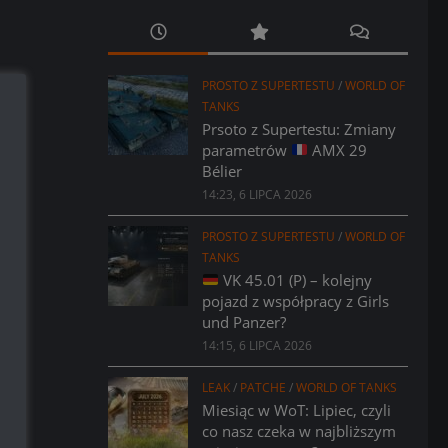
PROSTO Z SUPERTESTU
/
WORLD OF
TANKS
Prsoto z Supertestu: Zmiany
parametrów
AMX 29
Bélier
14:23, 6 LIPCA 2026
PROSTO Z SUPERTESTU
/
WORLD OF
TANKS
VK 45.01 (P) – kolejny
pojazd z współpracy z Girls
und Panzer?
14:15, 6 LIPCA 2026
LEAK
/
PATCHE
/
WORLD OF TANKS
Miesiąc w WoT: Lipiec, czyli
co nasz czeka w najbliższym