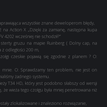
aprawiająca wszystkie znane deweloperom błędy,
2 na Action X „Dzięki za zamianę, następna kupa
FV 4202 wcześniej nie schodził?”
 sterty gruzu na mapie Ruinberg ( Dolny cap, na
a z odległości 200 m,
zołgi czeskie pojawią się zgodnie z planem ? O:
ją mnie. O: Sprawdzamy ten problem, nie jest on
nialiśmy żadnego systemu.
ieży T34 HD, który jest podobno słabszy od wersji
 że wieża tego czołgu była mniej penetrowana niż
ostały zlokalizowane i znaleziono rozwiązanie,