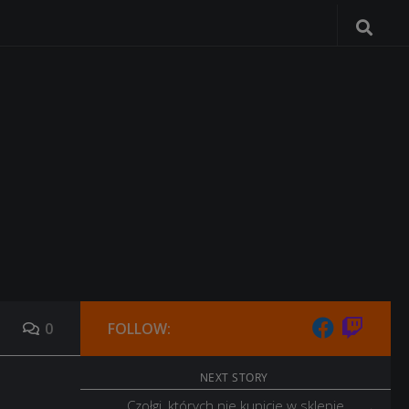
0
FOLLOW:
NEXT STORY
Czołgi, których nie kupicie w sklepie