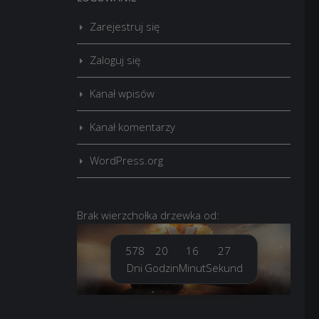
Zarejestruj się
Zaloguj się
Kanał wpisów
Kanał komentarzy
WordPress.org
Brak
wierzchołka drzewka
od:
578
20
16
29
Dni
Godzin
Minut
Sekund