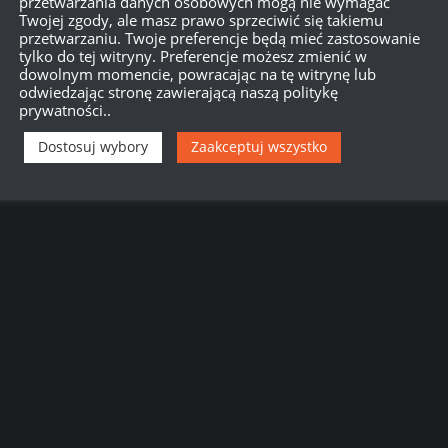
przetwarzania danych osobowych mogą nie wymagać
Twojej zgody, ale masz prawo sprzeciwić się takiemu
przetwarzaniu. Twoje preferencje będą mieć zastosowanie
tylko do tej witryny. Preferencje możesz zmienić w
dowolnym momencie, powracając na tę witrynę lub
odwiedzając stronę zawierającą naszą politykę
prywatności..
Dostosuj wybory
Zaakceptuj wszystko