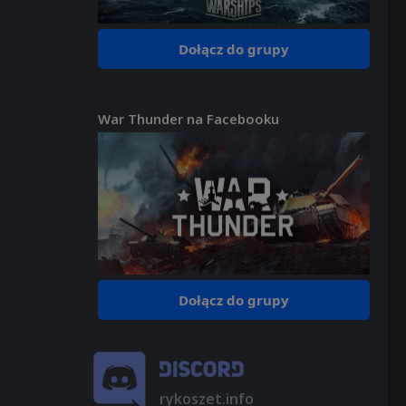
Dołącz do grupy
War Thunder na Facebooku
Dołącz do grupy
rykoszet.info