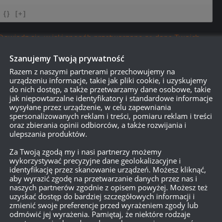
{}
[+]
Dowiedz się, w jaki sposób przetwarzane są dane Twoich
Szanujemy Twoją prywatność
Razem z naszymi partnerami przechowujemy na
urządzeniu informacje, takie jak pliki cookie, i uzyskujemy
do nich dostęp, a także przetwarzamy dane osobowe, takie
jak niepowtarzalne identyfikatory i standardowe informacje
wysyłane przez urządzenie, w celu zapewniania
spersonalizowanych reklam i treści, pomiaru reklam i treści
oraz zbierania opinii odbiorców, a także rozwijania i
ulepszania produktów.
Za Twoją zgodą my i nasi partnerzy możemy
wykorzystywać precyzyjne dane geolokalizacyjne i
identyfikację przez skanowanie urządzeń. Możesz kliknąć,
aby wyrazić zgodę na przetwarzanie danych przez nas i
naszych partnerów zgodnie z opisem powyżej. Możesz też
uzyskać dostęp do bardziej szczegółowych informacji i
zmienić swoje preferencje przed wyrażeniem zgody lub
odmówić jej wyrażenia. Pamiętaj, że niektóre rodzaje