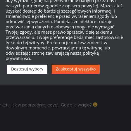
aby wyrazić zgodę na przetwarzanie danych przez nas i
naszych partnerów zgodnie z opisem powyżej. Możesz też
uzyskać dostęp do bardziej szczegółowych informacji i
zmienić swoje preferencje przed wyrażeniem zgody lub
odmówić jej wyrażenia. Pamiętaj, że niektóre rodzaje
przetwarzania danych osobowych mogą nie wymagać
Twojej zgody, ale masz prawo sprzeciwić się takiemu
przetwarzaniu. Twoje preferencje będą mieć zastosowanie
tylko do tej witryny. Preferencje możesz zmienić w
dowolnym momencie, powracając na tę witrynę lub
go 2020 17:02
odwiedzając stronę zawierającą naszą politykę
prywatności..
Dostosuj wybory
Zaakceptuj wszystko
ketu jak w poprzedniej edycji. Gdzie ją wcięło?