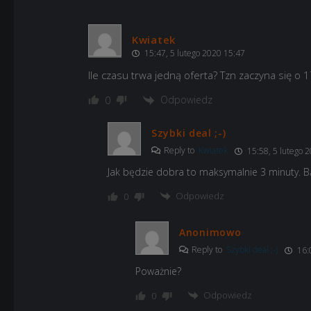
Kwiatek
15:47, 5 lutego 2020 15:47
Ile czasu trwa jedną oferta? Tzn zaczyna się o 1
Odpowiedz
0
Szybki deal ;-)
Reply to
Kwiatek
15:58, 5 lutego 
Jak będzie dobra to maksymalnie 3 minuty. B
Odpowiedz
0
Anonimowo
Reply to
Szybki deal ;-)
16:0
Poważnie?
Odpowiedz
0