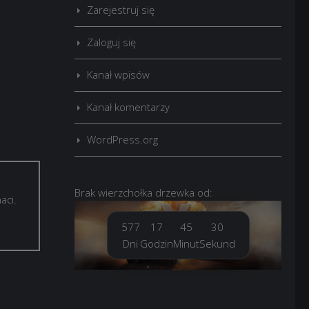
Zarejestruj się
Zaloguj się
Kanał wpisów
Kanał komentarzy
WordPress.org
Brak
wierzchołka drzewka
od:
aci.
577
17
45
32
Dni
Godzin
Minut
Sekund