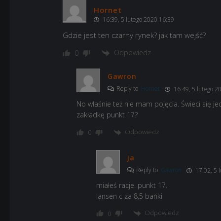
Hornet
16:39, 5 lutego 2020 16:39
Gdzie jest ten czarny rynek? jak tam wejść?
Odpowiedz
0
Gawron
Reply to
Hornet
16:49, 5 lutego 2
No właśnie też nie mam pojęcia. Świeci się j
zakładkę punkt 17?
Odpowiedz
0
ja
Reply to
Gawron
17:02, 5 
miałeś racje. punkt 17.
lansen c za 8,5 bańki
Odpowiedz
0