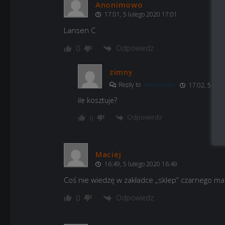
Anonimowo
17:01, 5 lutego 2020 17:01
Lansen C
Odpowiedz
0
zimny
Reply to
Anonimowo
17:02, 5 lute
ile kosztuje?
Odpowiedz
0
Maciej
16:49, 5 lutego 2020 16:49
Coś nie wiedzę w zakładce „sklep” czarnego mar
Odpowiedz
0