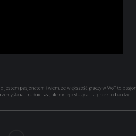
o jestem pasjonatem i wiem, że większość graczy w WoT to pasjon
rzemyślana. Trudniejsza, ale mniej irytująca – a przez to bardziej