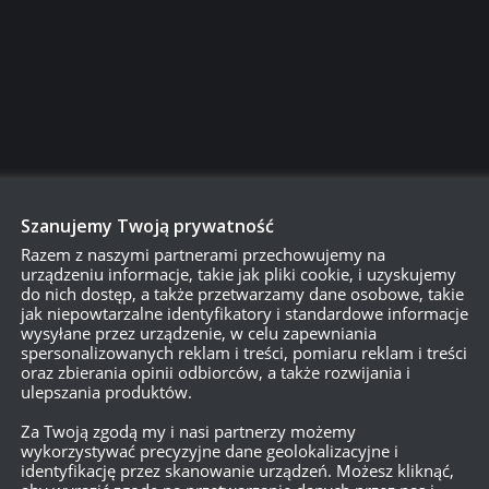
ko w sklepie zablokowane ,nie tylko czarny rynek.
Szanujemy Twoją prywatność
Razem z naszymi partnerami przechowujemy na
urządzeniu informacje, takie jak pliki cookie, i uzyskujemy
do nich dostęp, a także przetwarzamy dane osobowe, takie
jak niepowtarzalne identyfikatory i standardowe informacje
wysyłane przez urządzenie, w celu zapewniania
spersonalizowanych reklam i treści, pomiaru reklam i treści
oraz zbierania opinii odbiorców, a także rozwijania i
ulepszania produktów.
Za Twoją zgodą my i nasi partnerzy możemy
wykorzystywać precyzyjne dane geolokalizacyjne i
identyfikację przez skanowanie urządzeń. Możesz kliknąć,