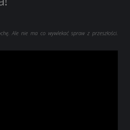
a!
ochę. Ale nie ma co wywlekać spraw z przeszłości.