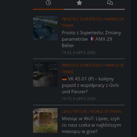
PROSTO Z SUPERTESTU
/
WORLD OF
TANKS
Prsoto z Supertestu: Zmiany
parametrów
AMX 29
Bélier
14:23, 6 LIPCA 2026
PROSTO Z SUPERTESTU
/
WORLD OF
TANKS
VK 45.01 (P) – kolejny
pojazd z współpracy z Girls
und Panzer?
14:15, 6 LIPCA 2026
LEAK
/
PATCHE
/
WORLD OF TANKS
Miesiąc w WoT: Lipiec, czyli
co nasz czeka w najbliższym
miesiącu w grze?