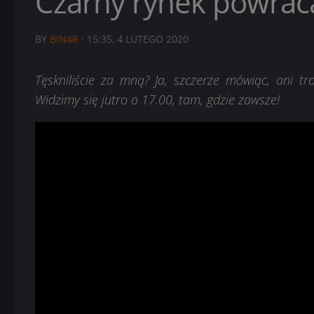
Czarny rynek powrac
BY
BIN4R
·
15:35, 4 LUTEGO 2020
Tęskniliście za mną? Ja, szczerze mówiąc, ani tr
Widzimy się jutro o 17.00, tam, gdzie zawsze!