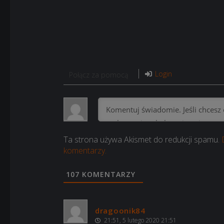
Login
Połącz za pomocą
Ta strona używa Akismet do redukcji spamu.
komentarzy.
107
KOMENTARZY
dragoonik84
21:51, 5 lutego 2020 21:51