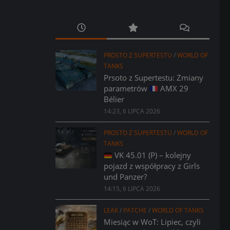
PROSTO Z SUPERTESTU
/
WORLD OF
TANKS
Prsoto z Supertestu: Zmiany
parametrów
AMX 29
Bélier
14:23, 6 LIPCA 2026
PROSTO Z SUPERTESTU
/
WORLD OF
TANKS
VK 45.01 (P) – kolejny
pojazd z współpracy z Girls
und Panzer?
14:15, 6 LIPCA 2026
LEAK
/
PATCHE
/
WORLD OF TANKS
Miesiąc w WoT: Lipiec, czyli