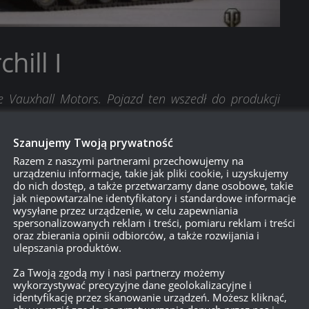
hill I
e Vauxhall Motors. Pojazd ten wszedł do produkcji
siadały błotników gąsienic, miały inny wentylator i
umie wyprodukowano 300 czołgów typu Churchill I.
Szanujemy Twoją prywatność
Razem z naszymi partnerami przechowujemy na
ami w dużym rozmiarze.
urządzeniu informacje, takie jak pliki cookie, i uzyskujemy
do nich dostęp, a także przetwarzamy dane osobowe, takie
jak niepowtarzalne identyfikatory i standardowe informacje
wysyłane przez urządzenie, w celu zapewniania
spersonalizowanych reklam i treści, pomiaru reklam i treści
oraz zbierania opinii odbiorców, a także rozwijania i
ulepszania produktów.
Za Twoją zgodą my i nasi partnerzy możemy
wykorzystywać precyzyjne dane geolokalizacyjne i
identyfikację przez skanowanie urządzeń. Możesz kliknąć,