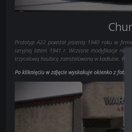
Churc
Prototyp A22 powstał jesienią 1940 roku w firmi
seryjnej latem 1941 r. Wczesne modyfikacje nie po
trzycalową haubicę zainstalowaną w kadłubie. W s
Po kliknięciu w zdjęcie wyskakuje okienko z fotk