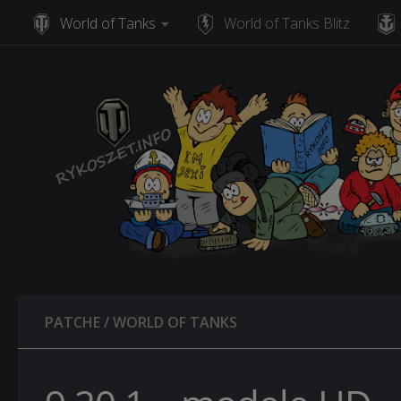
World of Tanks
World of Tanks Blitz
Skip to content
PATCHE
/
WORLD OF TANKS