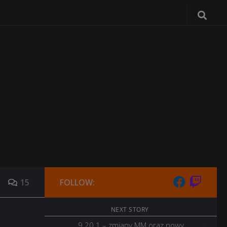
15
FOLLOW:
NEXT STORY
9.20.1 – zmiany MM oraz nowy