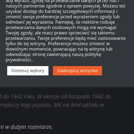
aby wyrazić zgodę na przetwarzanie danych przez nas i
naszych partnerów zgodnie z opisem powyżej. Możesz też
uzyskać dostęp do bardziej szczegółowych informacji i
zmienić swoje preferencje przed wyrażeniem zgody lub
odmówić jej wyrażenia. Pamiętaj, że niektóre rodzaje
przetwarzania danych osobowych mogą nie wymagać
Twojej zgody, ale masz prawo sprzeciwić się takiemu
przetwarzaniu. Twoje preferencje będą mieć zastosowanie
tylko do tej witryny. Preferencje możesz zmienić w
dowolnym momencie, powracając na tę witrynę lub
odwiedzając stronę zawierającą naszą politykę
prywatności..
Dostosuj wybory
Zaakceptuj wszystko
M6
40 do 1942 roku. W okresie od listopada 1942 do
plarzy tego pojazdu. M6 nie brał udziału w
ami w dużym rozmiarze.