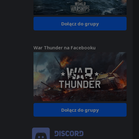
Dołącz do grupy
War Thunder na Facebooku
Dołącz do grupy