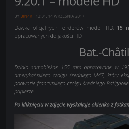
9.20.1 – modele HD
BY
BIN4R
·
12:31, 14 WRZEŚNIA 2017
Dawka oficjalnych renderów modeli HD.
15 n
opracowanych do jakości HD.
Bat.-Châti
Działo samobieżne 155 mm opracowane w 1955
amerykańskiego czołgu średniego M47, który eks
podwozie francuskiego czołgu średniego Batignolle
papierze.
Po kliknięciu w zdjęcie wyskakuje okienko z fotk