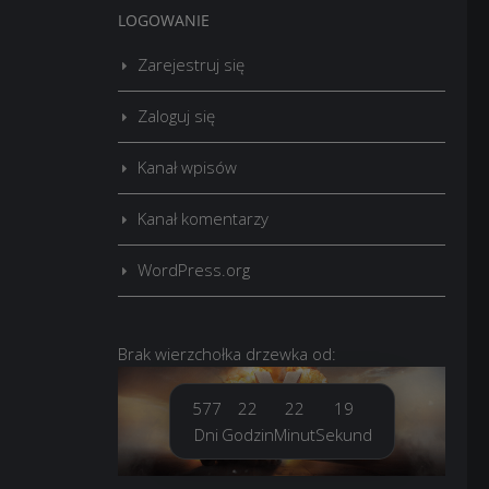
LOGOWANIE
Zarejestruj się
Zaloguj się
Kanał wpisów
Kanał komentarzy
WordPress.org
Brak
wierzchołka drzewka
od:
577
22
22
22
Dni
Godzin
Minut
Sekund