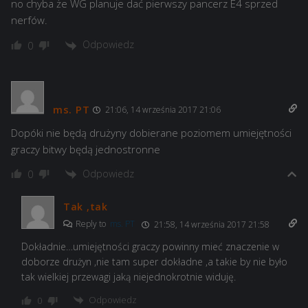
no chyba że WG planuje dać pierwszy pancerz E4 sprzed
nerfów.
Odpowiedz
0
ms. PT
21:06, 14 września 2017 21:06
Dopóki nie będą drużyny dobierane poziomem umiejętności
graczy bitwy będą jednostronne
Odpowiedz
0
Tak ,tak
Reply to
ms. PT
21:58, 14 września 2017 21:58
Dokładnie…umiejętności graczy powinny mieć znaczenie w
doborze drużyn ,nie tam super dokładne ,a takie by nie było
tak wielkiej przewagi jaką niejednokrotnie widuję.
Odpowiedz
0