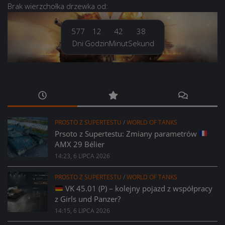
Brak
wierzchołka drzewka
od:
577
12
42
40
Dni
Godzin
Minut
Sekund
PROSTO Z SUPERTESTU
/
WORLD OF TANKS
Prsoto z Supertestu: Zmiany parametrów
AMX 29 Bélier
14:23, 6 LIPCA 2026
PROSTO Z SUPERTESTU
/
WORLD OF TANKS
VK 45.01 (P) – kolejny pojazd z współpracy
z Girls und Panzer?
14:15, 6 LIPCA 2026