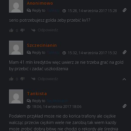
Anonimowo
Reply to
Tankista
15:28, 14 września 2017 15:28
serio potrzebujesz golda żeby przebić kv1?
Odpowiedz
0
Szczecinianin
Reply to
Tankista
15:32, 14 września 2017 15:32
Mam 41 mln kredytów więc uwierz że nie trzeba grać na gold
by przebić i zadać uszkodzenia
Odpowiedz
0
Tankista
Reply to
Szczecinianin
18:06, 14 września 2017 18:06
Podałem przykład może nie do końca trafiony ale ciężkie
walcząc przeciw ciężkim wiele nie zarobią tak wiem każdy
może zrobić dobrą bitwę nie chodzi o rekordy ale średnia