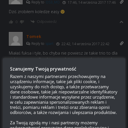
Reply to
OS3_MO
17:46, 14 września 2017 17:46
Dziś zrobiłem koledze easy
Odpowiedz
0
Tomek
Reply to
spart
22:42, 14 września 2017 22:42
Miałaś fuksa i tyle, bo chyba nie powiesz że takie trio to dla
ciebie na porządku dziennym. Już samo spotkanie trzech
artylerii jest trudne, zwłaszcza przy włączeniu misji.
Szanujemy Twoją prywatność
Odpowiedz
0
Razem z naszymi partnerami przechowujemy na
urządzeniu informacje, takie jak pliki cookie, i
uzyskujemy do nich dostęp, a także przetwarzamy
dane osobowe, takie jak niepowtarzalne identyfikatory
i standardowe informacje wysyłane przez urządzenie,
Gracz
w celu zapewniania spersonalizowanych reklam i
15:20, 14 września 2017 15:20
treści, pomiaru reklam i treści oraz zbierania opinii
Fajnie gdyby ograniczyli ilość td na bitwę. Zbyt często jest po
odbiorców, a także rozwijania i ulepszania produktów.
7 na stronę.
Za Twoją zgodą my i nasi partnerzy możemy
wykorzystywać precyzyjne dane geolokalizacyjne i