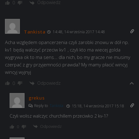
Odpowiedz
0
Tankista
14:48, 14 września 2017 14:48
Acha względem opancerzenia czyli zarobki znowu w dół np.
kv1 będą walczyć przeciw kv1 , czyli kto ma wiecej golda
wygrywa ok to ma sens… dla nich, bo my gracze nie musimy
czerpać z gry przyjemności prawda? My mamy płacić wincyj
wincyj wyjnyj
Odpowiedz
0
grekus
Reply to
Tankista
15:18, 14 września 2017 15:18
Czyli wolisz walczyc churchillem przeciwko 2 kv-1?
Odpowiedz
0