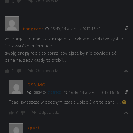
Odpowiedz
0
thcgracz
15:40, 14 września 2017 15:40
zmieniają i kombinują z misjami jak człowiek zrobił wszystko
już z wyróżnieniem heh.
swoją drogą robią to coraz łatwiejsze by nie powiedzieć
banalne, żeby każdy to zrobił…
Odpowiedz
0
OS3_MO
Reply to
thcgracz
16:46, 14 września 2017 16:46
Taaa, zwłaszcza w obecnym czasie ubicie 3 art to banał ….
Odpowiedz
0
spart