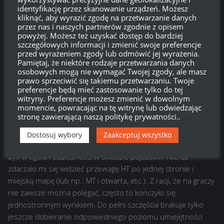
Odpowiedz
0
identyfikację przez skanowanie urządzeń. Możesz
kliknąć, aby wyrazić zgodę na przetwarzanie danych
Pr0kuratkr
przez nas i naszych partnerów zgodnie z opisem
powyżej. Możesz też uzyskać dostęp do bardziej
Reply to
Gracz
17:06, 14 września 2017 17:06
szczegółowych informacji i zmienić swoje preferencje
przed wyrażeniem zgody lub odmówić jej wyrażenia.
Weź misję na zniszcz 2 td, i zadaj im 2 tys uszkodzen, na 10
Pamiętaj, że niektóre rodzaje przetwarzania danych
bitew trafiły się raz max 3td
osobowych mogą nie wymagać Twojej zgody, ale masz
prawo sprzeciwić się takiemu przetwarzaniu. Twoje
Odpowiedz
0
preferencje będą mieć zastosowanie tylko do tej
witryny. Preferencje możesz zmienić w dowolnym
momencie, powracając na tę witrynę lub odwiedzając
stronę zawierającą naszą politykę prywatności..
Może i gadam głupoty...
14:56, 14 września 2017 14:56
Dostosuj wybory
Zaakceptuj wszystko
Zmiana MM jak najbardziej wydaje się dobra. Nie powinno
być w ogóle rozbieżności w składzie pojazdów. Nieraz
zdarzało mi się widzieć przewagę HT po jednej stronie i
miejską mapę (lub np.: MT i otwarta, etc.). Z racji, że na graczy
nie zawsze można polegać, często to kończyło się
jednostronnym wynikiem. Do pełni szczęścia brakuje tylko
jeszcze dobieranie odpowiedniego poziomu umiejętności