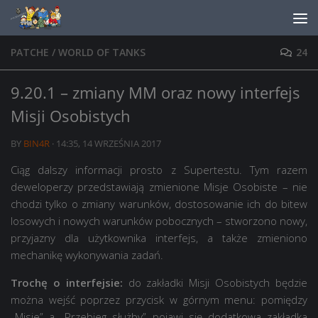
Skip to content
PATCHE
/
WORLD OF TANKS
24
9.20.1 – zmiany MM oraz nowy interfejs
Misji Osobistych
BY
BIN4R
·
14:35, 14 WRZEŚNIA 2017
Ciąg dalszy informacji prosto z Supertestu. Tym razem
deweloperzy przedstawiają zmienione Misje Osobiste – nie
chodzi tylko o zmiany warunków, dostosowanie ich do bitew
losowych i nowych warunków pobocznych – stworzono nowy,
przyjazny dla użytkownika interfejs, a także zmieniono
mechanikę wykonywania zadań.
Trochę o interfejsie:
do zakładki Misji Osobistych będzie
można wejść poprzez przycisk w górnym menu: pomiędzy
„Misje” a „Przebieg służby” pojawi się dodatkowa zakładka