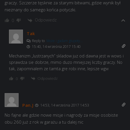
graczy. Szczerze tęsknie za starymi bitwami, gdzie wynik był
nieznany do samego końca potyczki.
Odpowiedz
0
Tak
Reply to
Może i gadam głupoty...
15:40, 14 września 2017 15:40
Mechanizm „lustrzanych” skladow juz od dawna jest w wows i
sprawdza sie dobrze, mimo duzo mniejszej liczby graczy. No
tak, zapomnialem ze tamta gre robi inne, lepsze wgw
Odpowiedz
0
Pan.J
14:53, 14 września 2017 14:53
No fajne ale gdzie nowe misje i nagrody za misje osobiste
obu 260 już z rok w garażu a tu dalej nic