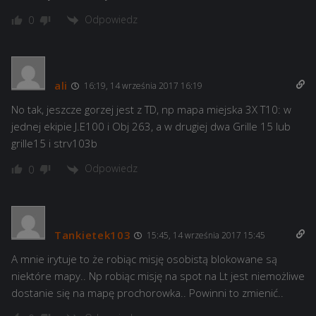
Odpowiedz
0
ali
16:19, 14 września 2017 16:19
No tak, jeszcze gorzej jest z TD, np mapa miejska 3X T10: w
jednej ekipie J.E100 i Obj 263, a w drugiej dwa Grille 15 lub
grille15 i strv103b
Odpowiedz
0
Tankietek103
15:45, 14 września 2017 15:45
A mnie irytuje to że robiąc misję osobistą blokowane są
niektóre mapy.. Np robiąc misję na spot na Lt jest niemożliwe
dostanie się na mapę prochorowka.. Powinni to zmienić..