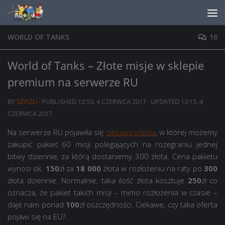
Skip to content
WORLD OF TANKS
16
World of Tanks – Złote misje w sklepie
premium na serwerze RU
BY
SZISZU
· PUBLISHED
12:55, 4 CZERWCA 2017
· UPDATED
13:15, 4
CZERWCA 2017
Na serwerze RU pojawiła się
ciekawa oferta
, w której możemy
zakupić pakiet 60 misji polegających na rozegraniu jednej
bitwy dziennie, za którą dostaniemy 300 złota. Cena pakietu
wynosi ok.
150
zł za
18 000
złota w rozłożeniu na raty po
300
złota dziennie. Normalnie, taka ilość złota kosztuje
250
zł co
oznacza, że pakiet takich misji – mimo rozłożenia w czasie –
daje nam ponad
100
zł oszczędności. Ciekawe, czy taka oferta
pojawi się na EU?