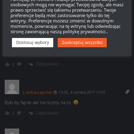
osobowych mogą nie wymagać Twojej zgody, ale masz
Odpowiedz
0
prawo sprzeciwić się takiemu przetwarzaniu. Twoje
preferencje będą mieć zastosowanie tylko do tej
witryny. Preferencje możesz zmienić w dowolnym
momencie, powracając na tę witrynę lub odwiedzając
stronę zawierającą naszą politykę prywatności..
z4r4z4
14:00, 4 czerwca 2017 14:00
Dostosuj wybory
Zaakceptuj wszystko
Taki pakiet jest do kupienia w WOWP ( jest tez podobny
pakiet na konto premium)
Odpowiedz
0
LaćKacapów
13:55, 4 czerwca 2017 13:55
Było by fajnie ale nie liczmy na to.
Odpowiedz
0