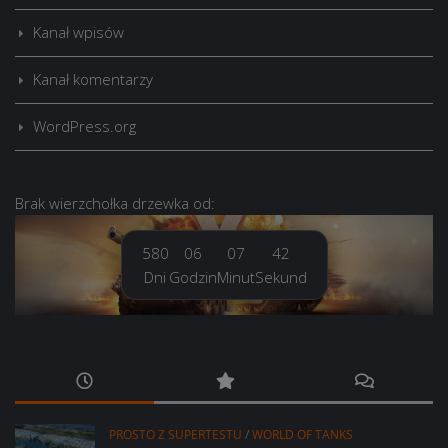
Kanał wpisów
Kanał komentarzy
WordPress.org
Brak
wierzchołka drzewka
od:
580
06
07
43
Dni
Godzin
Minut
Sekund
PROSTO Z SUPERTESTU
/
WORLD OF TANKS