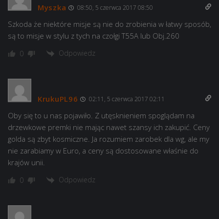
Myszka
08:50, 5 czerwca 2017 08:50
Szkoda że niektóre misje są nie do zrobienia w łatwy sposób,
są to misje w stylu z tych na czołgi T55A lub Obj.260
Odpowiedz
0
KrukuPL96
02:11, 5 czerwca 2017 02:11
Oby się to u nas pojawiło. Z utęsknieniem spoglądam na
drzewkowe premki nie mając nawet szansy ich zakupić. Ceny
golda są zbyt kosmiczne. Ja rozumiem zarobek dla wg, ale my
nie zarabiamy w Euro, a ceny są dostosowane właśnie do
krajów unii.
Odpowiedz
0