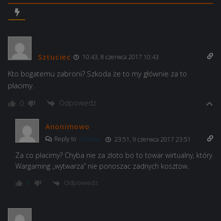
Sztuciec
10:43, 8 czerwca 2017 10:43
Kto bogatemu zabroni? Szkoda że to my głównie za to
płacimy.
Odpowiedz
0
Anonimowo
Reply to
Sztuciec
23:51, 9 czerwca 2017 23:51
Za co płacimy? Chyba nie za złoto bo to towar wirtualny, który
Wargaming „wytwarza” nie ponoszac zadnych kosztow.
Odpowiedz
1