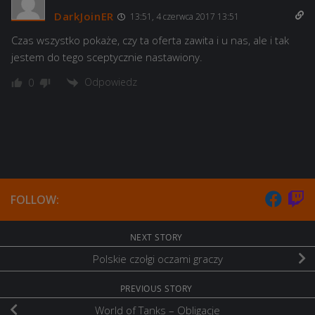
DarkJoinER
13:51, 4 czerwca 2017 13:51
Czas wszystko pokaże, czy ta oferta zawita i u nas, ale i tak
jestem do tego sceptycznie nastawiony.
Odpowiedz
0
FOLLOW:
NEXT STORY
Polskie czołgi oczami graczy
PREVIOUS STORY
World of Tanks – Obligacje