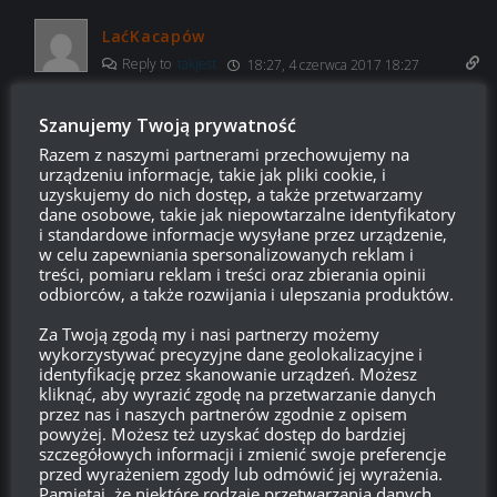
LaćKacapów
Reply to
takjest
18:27, 4 czerwca 2017 18:27
Dni premium? Plus WG od czasu do czasu dodaje premki do
Szanujemy Twoją prywatność
drzewka.
Razem z naszymi partnerami przechowujemy na
Odpowiedz
0
urządzeniu informacje, takie jak pliki cookie, i
uzyskujemy do nich dostęp, a także przetwarzamy
dane osobowe, takie jak niepowtarzalne identyfikatory
takjest
i standardowe informacje wysyłane przez urządzenie,
Reply to
LaćKacapów
16:07, 5 czerwca 2017 16:07
w celu zapewniania spersonalizowanych reklam i
treści, pomiaru reklam i treści oraz zbierania opinii
„Od czasu do czasu”? Masz ma myśli 2 czołgi raz na ponad
odbiorców, a także rozwijania i ulepszania produktów.
rok?
Za Twoją zgodą my i nasi partnerzy możemy
Odpowiedz
0
wykorzystywać precyzyjne dane geolokalizacyjne i
identyfikację przez skanowanie urządzeń. Możesz
kliknąć, aby wyrazić zgodę na przetwarzanie danych
przez nas i naszych partnerów zgodnie z opisem
powyżej. Możesz też uzyskać dostęp do bardziej
natxd
14:08, 4 czerwca 2017 14:08
szczegółowych informacji i zmienić swoje preferencje
przed wyrażeniem zgody lub odmówić jej wyrażenia.
*********
Pamiętaj, że niektóre rodzaje przetwarzania danych