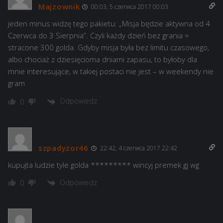
Majzownik
00:03, 5 czerwca 2017 00:03
jeden minus widzę tego pakietu: „Misja będzie aktywna od 4
Czerwca do 3 Sierpnia”. Czyli każdy dzień bez grania =
stracone 300 golda. Gdyby misja była bez limitu czasowego,
albo chociaż z dziesięcioma dniami zapasu, to byłoby dla
mnie interesujące, w takiej postaci nie jest – w weekendy nie
gram
Odpowiedz
0
szpadyzor46
22:42, 4 czerwca 2017 22:42
kupujta ludzie tyle golda ********* wincyj premek gj wg
Odpowiedz
0