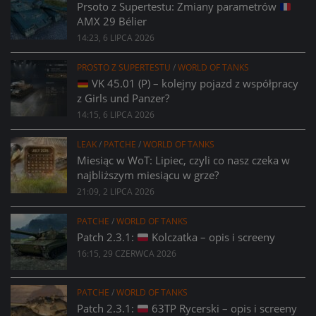
Prsoto z Supertestu: Zmiany parametrów
AMX 29 Bélier
14:23, 6 LIPCA 2026
PROSTO Z SUPERTESTU
/
WORLD OF TANKS
VK 45.01 (P) – kolejny pojazd z współpracy
z Girls und Panzer?
14:15, 6 LIPCA 2026
LEAK
/
PATCHE
/
WORLD OF TANKS
Miesiąc w WoT: Lipiec, czyli co nasz czeka w
najbliższym miesiącu w grze?
21:09, 2 LIPCA 2026
PATCHE
/
WORLD OF TANKS
Patch 2.3.1:
Kolczatka – opis i screeny
16:15, 29 CZERWCA 2026
PATCHE
/
WORLD OF TANKS
Patch 2.3.1:
63TP Rycerski – opis i screeny