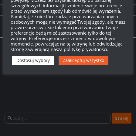
NEXT STORY
szczegółowych informacji i zmienić swoje preferencje
0.9.18_2 – mikrołatka
przed wyrażeniem zgody lub odmówić jej wyrażenia.
Pamiętaj, że niektóre rodzaje przetwarzania danych
osobowych mogą nie wymagać Twojej zgody, ale masz
PREVIOUS STORY
prawo sprzeciwić się takiemu przetwarzaniu. Twoje
Ph3lan na temat patcha 9.18
preferencje będą mieć zastosowanie tylko do tej
witryny. Preferencje możesz zmienić w dowolnym
momencie, powracając na tę witrynę lub odwiedzając
Twitch.tv - Zurugula
stronę zawierającą naszą politykę prywatności..
Dostosuj wybory
Zaakceptuj wszystko
Szukaj: