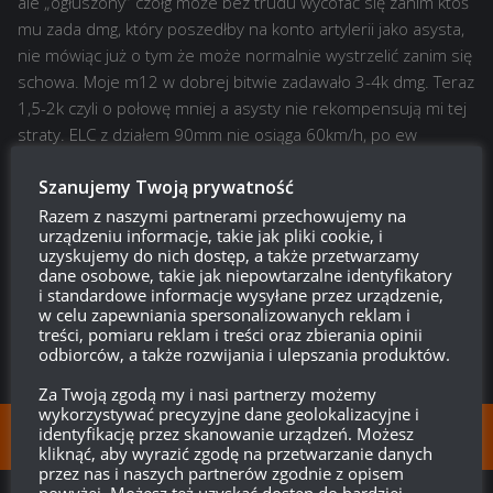
ale „ogłuszony” czołg może bez trudu wycofać się zanim ktoś
mu zada dmg, który poszedłby na konto artylerii jako asysta,
nie mówiąc już o tym że może normalnie wystrzelić zanim się
schowa. Moje m12 w dobrej bitwie zadawało 3-4k dmg. Teraz
1,5-2k czyli o połowę mniej a asysty nie rekompensują mi tej
straty. ELC z działem 90mm nie osiąga 60km/h, po ew
ogłuszeniu jeździ niczym AT2. Ponad to ma teraz trudności z
Szanujemy Twoją prywatność
przebiciem nawet lekko opancerzonych pojazdów (rykoszet
od boku wieży hellcata i boku artylerii francuskiej – Lorr 155)
Razem z naszymi partnerami przechowujemy na
urządzeniu informacje, takie jak pliki cookie, i
Odpowiedz
0
uzyskujemy do nich dostęp, a także przetwarzamy
dane osobowe, takie jak niepowtarzalne identyfikatory
i standardowe informacje wysyłane przez urządzenie,
w celu zapewniania spersonalizowanych reklam i
treści, pomiaru reklam i treści oraz zbierania opinii
odbiorców, a także rozwijania i ulepszania produktów.
Za Twoją zgodą my i nasi partnerzy możemy
wykorzystywać precyzyjne dane geolokalizacyjne i
identyfikację przez skanowanie urządzeń. Możesz
FOLLOW:
kliknąć, aby wyrazić zgodę na przetwarzanie danych
przez nas i naszych partnerów zgodnie z opisem
powyżej. Możesz też uzyskać dostęp do bardziej