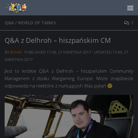
Skip to content
Q&A
/
WORLD OF TANKS
1
Q&A z Delhroh – hiszpańskim CM
BY
BIN4R
· PUBLISHED
17:48, 27 KWIETNIA 2017
· UPDATED
17:49, 27
KWIETNIA 2017
Jest to krótkie Q&A z Delhroh – hiszpańskim Community
Managerem z działu Wargaming Europe. Może znajdziecie
odpowiedzi na niektóre z nurtujących Was pytań