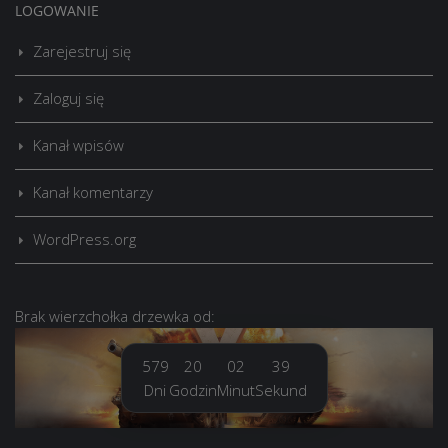
LOGOWANIE
Zarejestruj się
Zaloguj się
Kanał wpisów
Kanał komentarzy
WordPress.org
Brak
wierzchołka drzewka
od:
579
20
02
39
Dni
Godzin
Minut
Sekund