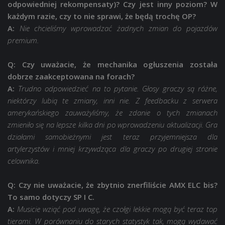
odpowiedniej rekompensaty)? Czy jest inny poziom? W
każdym razie, czy to nie sprawi, że będą trochę OP?
A:
Nie chcieliśmy wprowadzać żadnych zmian do pojazdów
premium.
Q: Czy uważacie, że mechanika ogłuszenia została
dobrze zaakceptowana na forach?
A:
Trudno odpowiedzieć na to pytanie. Głosy graczy są różne,
niektórzy lubią te zmiany, inni nie. Z feedbacku z serwera
amerykańskiego zauważyliśmy, że zdanie o tych zmianach
zmieniło się na lepsze kilka dni po wprowadzeniu aktualizacji. Gra
działami samobieżnymi jest teraz przyjemniejsza dla
artylerzystów i mniej krzywdząca dla graczy po drugiej stronie
celownika.
Q: Czy nie uważacie, że zbytnio znerfiliście AMX ELC bis?
To samo dotyczy SP I C.
A:
Musicie wziąć pod uwagę, że czołgi lekkie mogą być teraz top
tierami. W porównaniu do starych statystyk tak, mogą wydawać