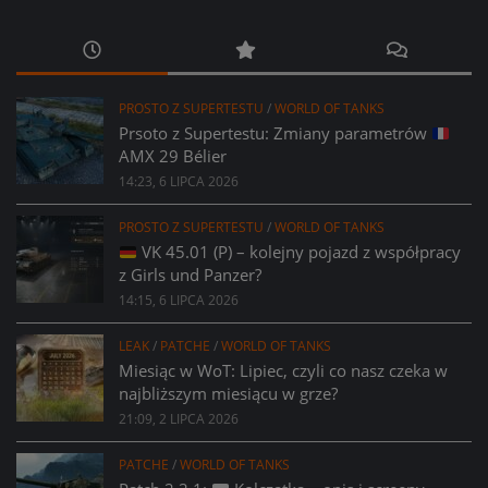
PROSTO Z SUPERTESTU
/
WORLD OF TANKS
Prsoto z Supertestu: Zmiany parametrów
AMX 29 Bélier
14:23, 6 LIPCA 2026
PROSTO Z SUPERTESTU
/
WORLD OF TANKS
VK 45.01 (P) – kolejny pojazd z współpracy
z Girls und Panzer?
14:15, 6 LIPCA 2026
LEAK
/
PATCHE
/
WORLD OF TANKS
Miesiąc w WoT: Lipiec, czyli co nasz czeka w
najbliższym miesiącu w grze?
21:09, 2 LIPCA 2026
PATCHE
/
WORLD OF TANKS