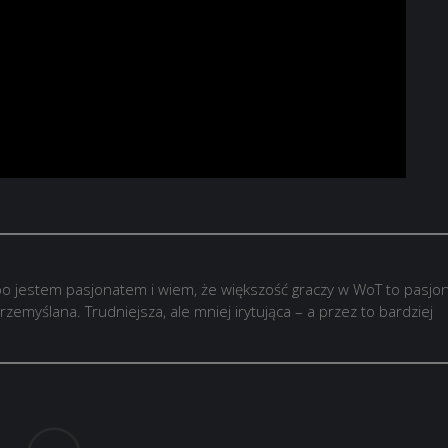
o jestem pasjonatem i wiem, że większość graczy w WoT to pasjon
rzemyślana. Trudniejsza, ale mniej irytująca – a przez to bardziej