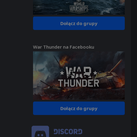
Dołącz do grupy
War Thunder na Facebooku
Dołącz do grupy