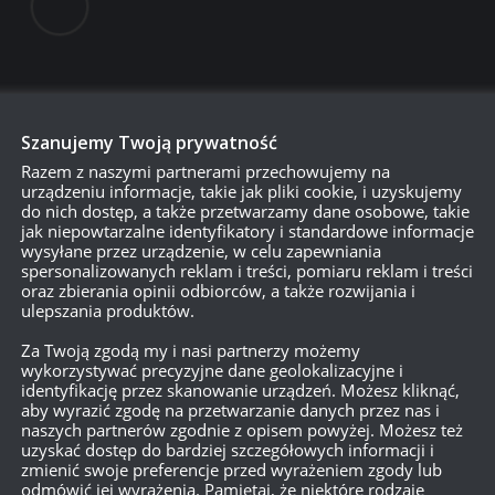
Szanujemy Twoją prywatność
Razem z naszymi partnerami przechowujemy na
urządzeniu informacje, takie jak pliki cookie, i uzyskujemy
do nich dostęp, a także przetwarzamy dane osobowe, takie
750
jak niepowtarzalne identyfikatory i standardowe informacje
wysyłane przez urządzenie, w celu zapewniania
spersonalizowanych reklam i treści, pomiaru reklam i treści
oraz zbierania opinii odbiorców, a także rozwijania i
ulepszania produktów.
{}
[+]
Za Twoją zgodą my i nasi partnerzy możemy
Dowiedz się, w jaki sposób przetwarzane są dane Twoich
wykorzystywać precyzyjne dane geolokalizacyjne i
identyfikację przez skanowanie urządzeń. Możesz kliknąć,
aby wyrazić zgodę na przetwarzanie danych przez nas i
naszych partnerów zgodnie z opisem powyżej. Możesz też
uzyskać dostęp do bardziej szczegółowych informacji i
zmienić swoje preferencje przed wyrażeniem zgody lub
odmówić jej wyrażenia. Pamiętaj, że niektóre rodzaje