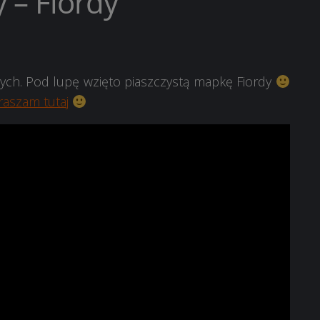
 – Fiordy
ących. Pod lupę wzięto piaszczystą mapkę Fiordy
raszam tutaj