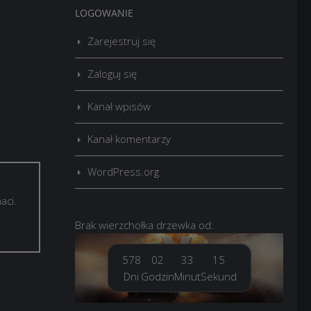
LOGOWANIE
Zarejestruj się
Zaloguj się
Kanał wpisów
Kanał komentarzy
WordPress.org
aci.
Brak
wierzchołka drzewka
od:
578
02
33
16
Dni
Godzin
Minut
Sekund