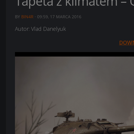
Tapeta z klimatem – 
BY
BIN4R
·
09:59, 17 MARCA 2016
Autor: Vlad Danelyuk
DOW