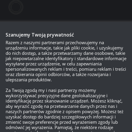
Szanujemy Twoją prywatność
Razem z naszymi partnerami przechowujemy na
urządzeniu informacje, takie jak pliki cookie, i uzyskujemy
do nich dostęp, a także przetwarzamy dane osobowe, takie
jak niepowtarzalne identyfikatory i standardowe informacje
wysyłane przez urządzenie, w celu zapewniania
750
spersonalizowanych reklam i treści, pomiaru reklam i treści
oraz zbierania opinii odbiorców, a także rozwijania i
ulepszania produktów.
{}
[+]
Za Twoją zgodą my i nasi partnerzy możemy
wykorzystywać precyzyjne dane geolokalizacyjne i
identyfikację przez skanowanie urządzeń. Możesz kliknąć,
Dowiedz się, w jaki sposób przetwarzane są dane Twoich
aby wyrazić zgodę na przetwarzanie danych przez nas i
naszych partnerów zgodnie z opisem powyżej. Możesz też
uzyskać dostęp do bardziej szczegółowych informacji i
zmienić swoje preferencje przed wyrażeniem zgody lub
odmówić jej wyrażenia. Pamiętaj, że niektóre rodzaje