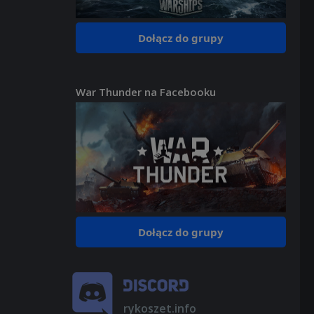
Dołącz do grupy
War Thunder na Facebooku
Dołącz do grupy
rykoszet.info