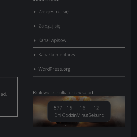
Zarejestruj się
Zaloguj się
Kanał wpisów
Kanał komentarzy
WordPress.org
Brak
wierzchołka drzewka
od:
aci.
577
16
16
13
Dni
Godzin
Minut
Sekund