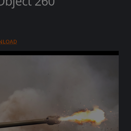
Object 260
NLOAD