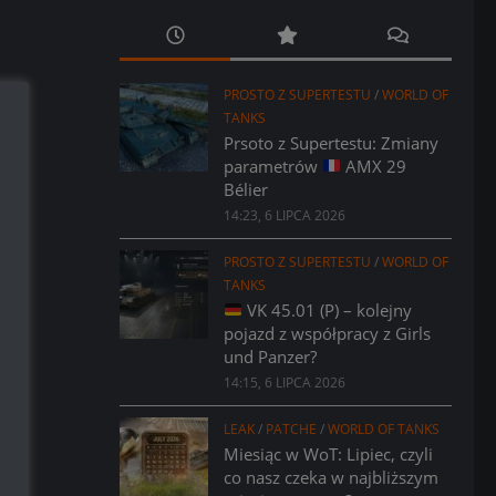
PROSTO Z SUPERTESTU
/
WORLD OF
TANKS
Prsoto z Supertestu: Zmiany
parametrów
AMX 29
Bélier
14:23, 6 LIPCA 2026
PROSTO Z SUPERTESTU
/
WORLD OF
TANKS
VK 45.01 (P) – kolejny
pojazd z współpracy z Girls
und Panzer?
14:15, 6 LIPCA 2026
LEAK
/
PATCHE
/
WORLD OF TANKS
Miesiąc w WoT: Lipiec, czyli
co nasz czeka w najbliższym