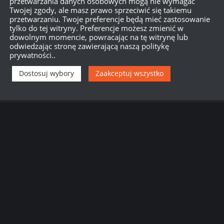
przetwarzania danych osobowych mogą nie wymagać
Twojej zgody, ale masz prawo sprzeciwić się takiemu
przetwarzaniu. Twoje preferencje będą mieć zastosowanie
tylko do tej witryny. Preferencje możesz zmienić w
dowolnym momencie, powracając na tę witrynę lub
odwiedzając stronę zawierającą naszą politykę
prywatności..
Dostosuj wybory
Zaakceptuj wszystko