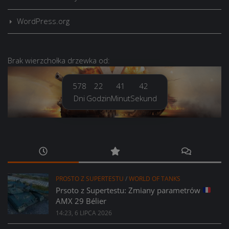
WordPress.org
Brak
wierzchołka drzewka
od:
578
22
41
43
Dni
Godzin
Minut
Sekund
PROSTO Z SUPERTESTU
/
WORLD OF TANKS
Prsoto z Supertestu: Zmiany parametrów
AMX 29 Bélier
14:23, 6 LIPCA 2026