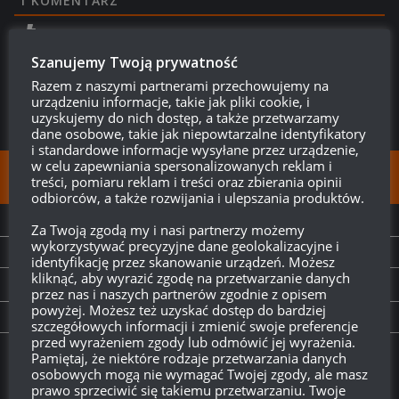
1
KOMENTARZ
Szanujemy Twoją prywatność
Razem z naszymi partnerami przechowujemy na
urządzeniu informacje, takie jak pliki cookie, i
uzyskujemy do nich dostęp, a także przetwarzamy
dane osobowe, takie jak niepowtarzalne identyfikatory
i standardowe informacje wysyłane przez urządzenie,
w celu zapewniania spersonalizowanych reklam i
FOLLOW:
treści, pomiaru reklam i treści oraz zbierania opinii
odbiorców, a także rozwijania i ulepszania produktów.
NEXT STORY
Za Twoją zgodą my i nasi partnerzy możemy
wykorzystywać precyzyjne dane geolokalizacyjne i
Przerwa w dostępie do serwerów 16.09
identyfikację przez skanowanie urządzeń. Możesz
kliknąć, aby wyrazić zgodę na przetwarzanie danych
PREVIOUS STORY
przez nas i naszych partnerów zgodnie z opisem
powyżej. Możesz też uzyskać dostęp do bardziej
Nowe pojazdy 9 tieru – B1 Draco i Challenger 2
szczegółowych informacji i zmienić swoje preferencje
przed wyrażeniem zgody lub odmówić jej wyrażenia.
Pamiętaj, że niektóre rodzaje przetwarzania danych
Twitch.tv - Zurugula
osobowych mogą nie wymagać Twojej zgody, ale masz
prawo sprzeciwić się takiemu przetwarzaniu. Twoje