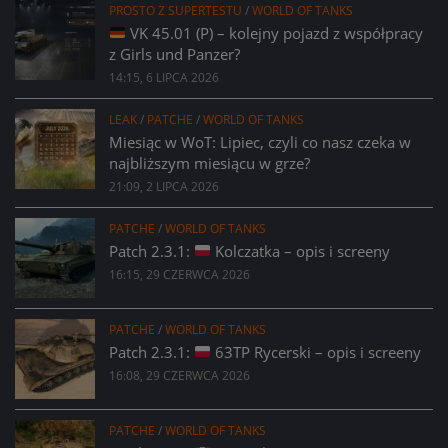
PROSTO Z SUPERTESTU
/
WORLD OF TANKS
VK 45.01 (P) – kolejny pojazd z współpracy
z Girls und Panzer?
14:15, 6 LIPCA 2026
LEAK
/
PATCHE
/
WORLD OF TANKS
Miesiąc w WoT: Lipiec, czyli co nasz czeka w
najbliższym miesiącu w grze?
21:09, 2 LIPCA 2026
PATCHE
/
WORLD OF TANKS
Patch 2.3.1:
Kolczatka – opis i screeny
16:15, 29 CZERWCA 2026
PATCHE
/
WORLD OF TANKS
Patch 2.3.1:
63TP Rycerski – opis i screeny
16:08, 29 CZERWCA 2026
PATCHE
/
WORLD OF TANKS