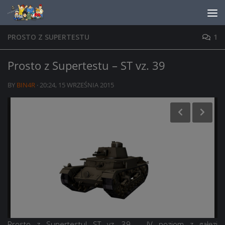
Skip to content
PROSTO Z SUPERTESTU
1
Prosto z Supertestu – ST vz. 39
BY
BIN4R
·
20:24, 15 WRZEŚNIA 2015
Prosto z Supertestu! ST vz. 39 – IV poziom z gałęzi