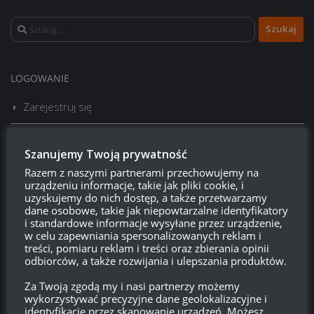
Szukaj:
LOGOWANIE
Zarejestruj się
Zaloguj się
Szanujemy Twoją prywatność
Razem z naszymi partnerami przechowujemy na
Kanał wpisów
urządzeniu informacje, takie jak pliki cookie, i
uzyskujemy do nich dostęp, a także przetwarzamy
Kanał komentarzy
dane osobowe, takie jak niepowtarzalne identyfikatory
i standardowe informacje wysyłane przez urządzenie,
w celu zapewniania spersonalizowanych reklam i
WordPress.org
treści, pomiaru reklam i treści oraz zbierania opinii
odbiorców, a także rozwijania i ulepszania produktów.
Za Twoją zgodą my i nasi partnerzy możemy
Brak
wierzchołka drzewka
od:
wykorzystywać precyzyjne dane geolokalizacyjne i
identyfikację przez skanowanie urządzeń. Możesz