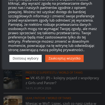
kliknąć, aby wyrazić zgodę na przetwarzanie danych
578
06
05
26
przez nas i naszych partnerów zgodnie z opisem
Dni
Godzin
Minut
Sekund
powyżej. Możesz też uzyskać dostęp do bardziej
szczegółowych informacji i zmienić swoje preferencje
przed wyrażeniem zgody lub odmówić jej wyrażenia.
Pamiętaj, że niektóre rodzaje przetwarzania danych
osobowych mogą nie wymagać Twojej zgody, ale masz
prawo sprzeciwić się takiemu przetwarzaniu. Twoje
preferencje będą mieć zastosowanie tylko do tej
witryny. Preferencje możesz zmienić w dowolnym
momencie, powracając na tę witrynę lub odwiedzając
PROSTO Z SUPERTESTU
/
WORLD OF TANKS
stronę zawierającą naszą politykę prywatności..
Prsoto z Supertestu: Zmiany parametrów
AMX 29 Bélier
Dostosuj wybory
Zaakceptuj wszystko
14:23, 6 LIPCA 2026
PROSTO Z SUPERTESTU
/
WORLD OF TANKS
VK 45.01 (P) – kolejny pojazd z współpracy
z Girls und Panzer?
14:15, 6 LIPCA 2026
LEAK
/
PATCHE
/
WORLD OF TANKS
Miesiąc w WoT: Lipiec, czyli co nasz czeka w