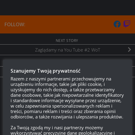
FOLLOW:
NEXT STORY
Zaglądamy na You Tube #2 WoT
PREVIOUS STORY
Szanujemy Twoją prywatność
Q&A 13-09-15
Razem z naszymi partnerami przechowujemy na
urządzeniu informacje, takie jak pliki cookie, i
Twitch.tv - Zurugula
uzyskujemy do nich dostęp, a także przetwarzamy
dane osobowe, takie jak niepowtarzalne identyfikatory
i standardowe informacje wysyłane przez urządzenie,
w celu zapewniania spersonalizowanych reklam i
treści, pomiaru reklam i treści oraz zbierania opinii
odbiorców, a także rozwijania i ulepszania produktów.
Za Twoją zgodą my i nasi partnerzy możemy
wykorzystywać precyzyjne dane geolokalizacyjne i