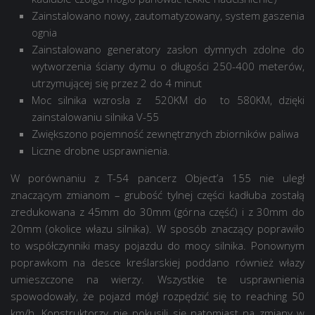
Zainstalowano nowy, zautomatyzowany, system gaszenia
ognia
Zainstalowano generatory zasłon dymnych zdolne do
wytworzenia ściany dymu o długości 250-400 meterów,
utrzymującej się przez 2 do 4 minut
Moc silnika wzrosła z 520KM do to 580KM, dzięki
zainstalowaniu silnika V-55
Zwiększono pojemność zewnętrznych zbiorników paliwa
Liczne drobne usprawnienia.
W porównaniu z T-54 pancerz Object’a 155 nie uległ
znaczącym zmianom – grubość tylnej części kadłuba zostałą
zredukowana z 45mm do 30mm (górna część) i z 30mm do
20mm (okolice włazu silnika). W sposób znaczący poprawiło
to współczynniki masy pojazdu do mocy silnika. Ponownym
poprawkom na desce kreślarskiej poddano również włazy
umieszczone na wierzy. Wszystkie te usprawnienia
spowodowały, że pojazd mógł rozpędzić się to reaching 50
km/h. Konstruktorzy nie pokusili się natomiast na zmiany w