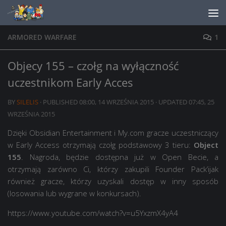
Skip to content
ARMORED WARFARE
1
Objecy 155 – czołg na wyłączność
uczestnikom Early Acces
BY
SILELIS
· PUBLISHED
08:00, 14 WRZEŚNIA 2015
· UPDATED
07:45, 25
WRZEŚNIA 2015
Dzięki Obsidian Entertainment i My.com gracze uczestniczący
w Early Access otrzymają czołg podstawowy 3 tieru:
Object
155
. Nagroda, będzie dostępna już w Open Becie, a
otrzymają zarówno Ci, którzy zakupili Founder Pack’ijak
również gracze, którzy uzyskali dostęp w inny sposób
(losowania lub wygrane w konkursach).
https://www.youtube.com/watch?v=u5YxzmX4yA4