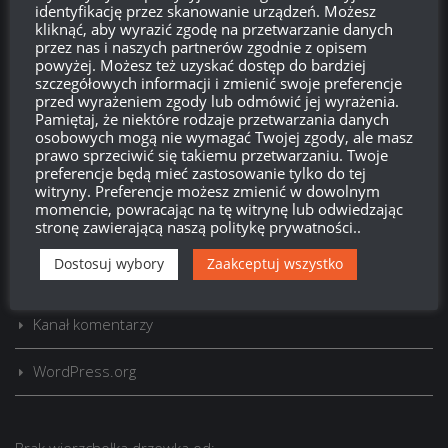
identyfikację przez skanowanie urządzeń. Możesz
kliknąć, aby wyrazić zgodę na przetwarzanie danych
przez nas i naszych partnerów zgodnie z opisem
powyżej. Możesz też uzyskać dostęp do bardziej
Szukaj:
szczegółowych informacji i zmienić swoje preferencje
przed wyrażeniem zgody lub odmówić jej wyrażenia.
Pamiętaj, że niektóre rodzaje przetwarzania danych
osobowych mogą nie wymagać Twojej zgody, ale masz
LOGOWANIE
prawo sprzeciwić się takiemu przetwarzaniu. Twoje
preferencje będą mieć zastosowanie tylko do tej
Zarejestruj się
witryny. Preferencje możesz zmienić w dowolnym
momencie, powracając na tę witrynę lub odwiedzając
stronę zawierającą naszą politykę prywatności..
Zaloguj się
Dostosuj wybory
Zaakceptuj wszystko
Kanał wpisów
Kanał komentarzy
WordPress.org
Brak
wierzchołka drzewka
od: