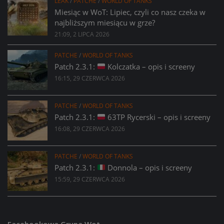
LEAK
/
PATCHE
/
WORLD OF TANKS
Miesiąc w WoT: Lipiec, czyli co nasz czeka w
najbliższym miesiącu w grze?
21:09, 2 LIPCA 2026
PATCHE
/
WORLD OF TANKS
Patch 2.3.1:
Kolczatka – opis i screeny
16:15, 29 CZERWCA 2026
PATCHE
/
WORLD OF TANKS
Patch 2.3.1:
63TP Rycerski – opis i screeny
16:08, 29 CZERWCA 2026
PATCHE
/
WORLD OF TANKS
Patch 2.3.1:
Donnola – opis i screeny
15:59, 29 CZERWCA 2026
Facebookowa Grupa Wot