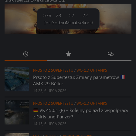
578
23
52
23
Dni
Godzin
Minut
Sekund
PROSTO Z SUPERTESTU
/
WORLD OF TANKS
Prsoto z Supertestu: Zmiany parametrów
AMX 29 Bélier
14:23, 6 LIPCA 2026
PROSTO Z SUPERTESTU
/
WORLD OF TANKS
VK 45.01 (P) – kolejny pojazd z współpracy
z Girls und Panzer?
14:15, 6 LIPCA 2026