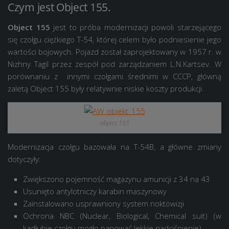
Czym jest Object 155.
Object 155
jest to próba modernizacji powoli starzejącego
się czołgu ciężkiego T-54, której celem było podniesienie jego
wartości bojowych. Pojazd został zaprojektowany w 1957 r. w
Nizhny Tagil przez zespół pod zarządzaniem L.N.Kartsev. W
porównaniu z innymi czołgami średnimi w CCCP, główną
zaletą Object 155 były relatywnie niskie koszty produkcji.
object 155
Modernizacja czołgu bazowała na T-54B, a główne zmiany
dotyczyły:
Zwiększono pojemność magazynu amunicji z 34 na 43
Usunięto antylotniczy karabin maszynowy
Zainstalowano usprawniony system noktowizji
Ochrona NBC
(Nuclear, Biological, Chemical suit)
(w
kadłubie czołgu mogło panować lekkie nadciśnienie)