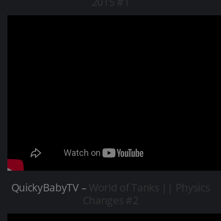
2015 #1
QuickyBabyTV –
World of Tanks || Physics
Changes #2