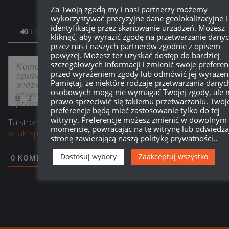
Za Twoją zgodą my i nasi partnerzy możemy
wykorzystywać precyzyjne dane geolokalizacyjne i
identyfikację przez skanowanie urządzeń. Możesz
Login
kliknąć, aby wyrazić zgodę na przetwarzanie dany
przez nas i naszych partnerów zgodnie z opisem
powyżej. Możesz też uzyskać dostęp do bardziej
750
szczegółowych informacji i zmienić swoje preferen
przed wyrażeniem zgody lub odmówić jej wyrażeni
Pamiętaj, że niektóre rodzaje przetwarzania danyc
osobowych mogą nie wymagać Twojej zgody, ale 
{}
[+]
prawo sprzeciwić się takiemu przetwarzaniu. Twoj
preferencje będą mieć zastosowanie tylko do tej
witryny. Preferencje możesz zmienić w dowolnym
Ta strona używa Akismet do redukcji spamu.
Dowiedz się,
momencie, powracając na tę witrynę lub odwiedza
w jaki sposób przetwarzane są dane Twoich komentarzy.
stronę zawierającą naszą politykę prywatności..
Dostosuj wybory
Zaakceptuj wszystko
0
KOMENTARZY