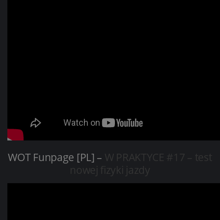
WOT Funpage [PL] –
W PRAKTYCE #17 – test
nowej fizyki jazdy