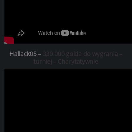
Hallack05 –
330 000 golda do wygrania –
turniej – Charytatywnie