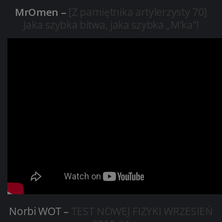
MrOmen –
[Z pamiętnika artylerzysty 70]
Jaka szybka bitwa, jaka szybka „M’ka”!
Norbi WOT –
TEST NOWEJ FIZYKI WRZESIEŃ