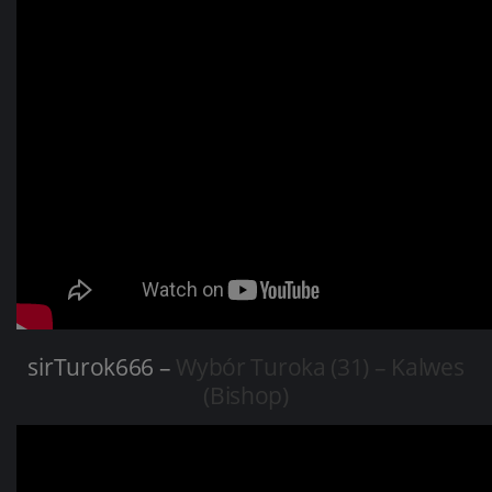
sirTurok666 –
Wybór Turoka (31) – Kalwes
(Bishop)