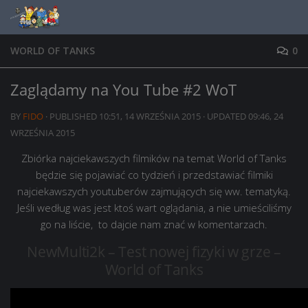
Skip to content
WORLD OF TANKS
0
Zaglądamy na You Tube #2 WoT
BY
FIDO
· PUBLISHED
10:51, 14 WRZEŚNIA 2015
· UPDATED
09:46, 24
WRZEŚNIA 2015
Zbiórka najciekawszych filmików na temat World of Tanks
będzie się pojawiać co tydzień i przedstawiać filmiki
najciekawszych youtuberów zajmujących się ww. tematyką.
Jeśli według was jest ktoś wart oglądania, a nie umieściliśmy
go na liście, to dajcie nam znać w komentarzach.
NewMulti2k –
Test nowej fizyki w grze –
World of Tanks