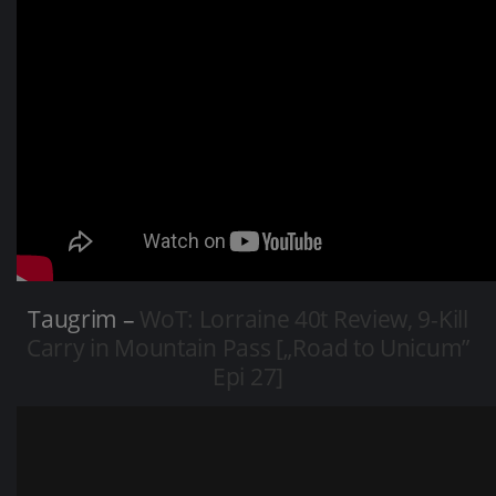
Taugrim –
WoT: Lorraine 40t Review, 9-Kill
Carry in Mountain Pass [„Road to Unicum”
Epi 27]