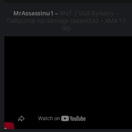
MrAssassinu1 –
WoT | Stali Bywalcy –
Taktycznie na damage (adam542 – AMX 13
90)