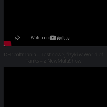
DEDcoltmania –
Test nowej fizyki w World of
Tanks – z NewMultiShow