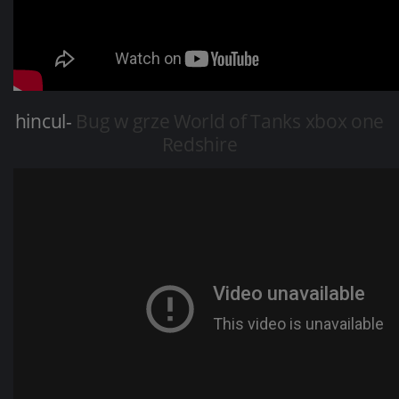
hincul-
Bug w grze World of Tanks xbox one
Redshire