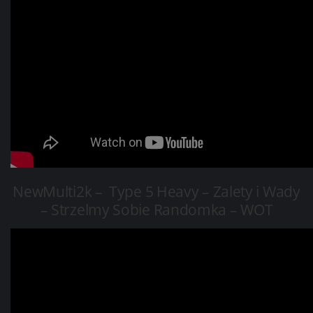
NewMulti2k –
Type 5 Heavy – Zalety i Wady
– Strzelmy Sobie Randomka – WOT