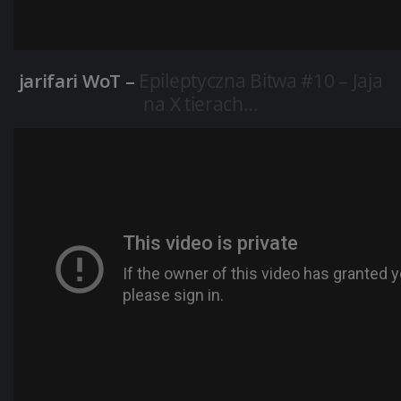
jarifari WoT –
Epileptyczna Bitwa #10 – Jaja
na X tierach…