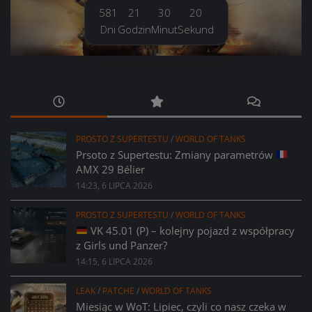
581
21
30
21
Dni
Godzin
Minut
Sekund
PROSTO Z SUPERTESTU
/
WORLD OF TANKS
Prsoto z Supertestu: Zmiany parametrów
AMX 29 Bélier
14:23, 6 LIPCA 2026
PROSTO Z SUPERTESTU
/
WORLD OF TANKS
VK 45.01 (P) – kolejny pojazd z współpracy
z Girls und Panzer?
14:15, 6 LIPCA 2026
LEAK
/
PATCHE
/
WORLD OF TANKS
Miesiąc w WoT: Lipiec, czyli co nasz czeka w