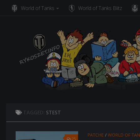
World of Tanks
World of Tanks Blitz
Skip to content
TAGGED:
STEST
PATCHE
/
WORLD OF TA
25