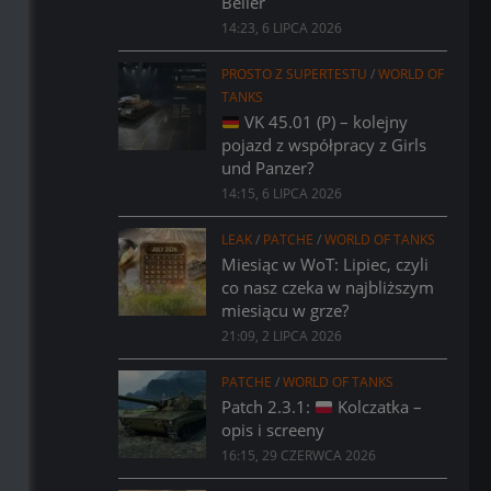
Bélier
14:23, 6 LIPCA 2026
PROSTO Z SUPERTESTU
/
WORLD OF
TANKS
VK 45.01 (P) – kolejny
pojazd z współpracy z Girls
und Panzer?
14:15, 6 LIPCA 2026
LEAK
/
PATCHE
/
WORLD OF TANKS
Miesiąc w WoT: Lipiec, czyli
co nasz czeka w najbliższym
miesiącu w grze?
21:09, 2 LIPCA 2026
PATCHE
/
WORLD OF TANKS
Patch 2.3.1:
Kolczatka –
opis i screeny
16:15, 29 CZERWCA 2026