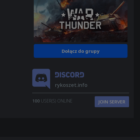
Dołącz do grupy
rykoszet.info
100
USER(S) ONLINE
JOIN SERVER