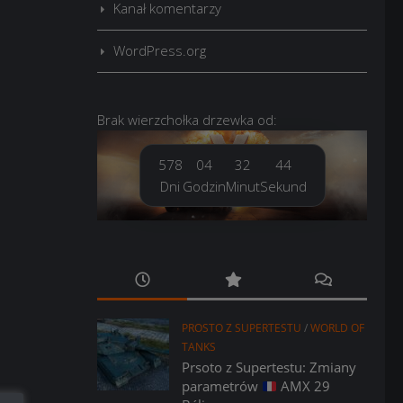
Kanał komentarzy
WordPress.org
Brak
wierzchołka drzewka
od:
578
04
32
45
Dni
Godzin
Minut
Sekund
PROSTO Z SUPERTESTU
/
WORLD OF
TANKS
Prsoto z Supertestu: Zmiany
parametrów
AMX 29