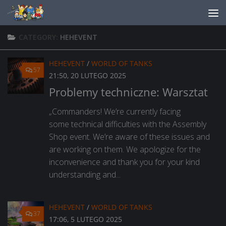
Skip to content
CATEGORY:
HEHEVENT
HEHEVENT
/
WORLD OF TANKS
57
21:50, 20 LUTEGO 2025
Problemy techniczne: Warsztat
„Commanders! We’re currently facing
some technical difficulties with the Assembly
Shop event. We’re aware of these issues and
are working on them. We apologize for the
inconvenience and thank you for your kind
understanding and...
HEHEVENT
/
WORLD OF TANKS
37
17:06, 5 LUTEGO 2025