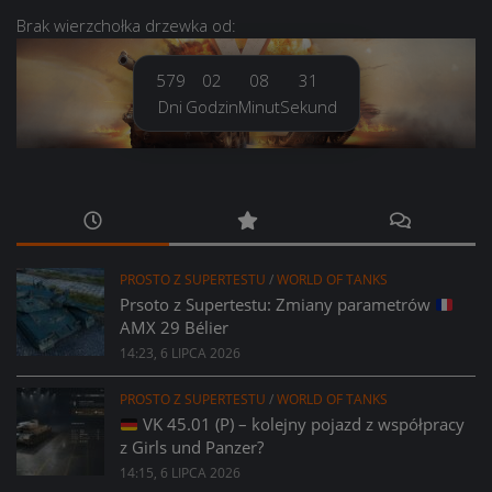
Brak
wierzchołka drzewka
od:
579
02
08
31
Dni
Godzin
Minut
Sekund
PROSTO Z SUPERTESTU
/
WORLD OF TANKS
Prsoto z Supertestu: Zmiany parametrów
AMX 29 Bélier
14:23, 6 LIPCA 2026
PROSTO Z SUPERTESTU
/
WORLD OF TANKS
VK 45.01 (P) – kolejny pojazd z współpracy
z Girls und Panzer?
14:15, 6 LIPCA 2026