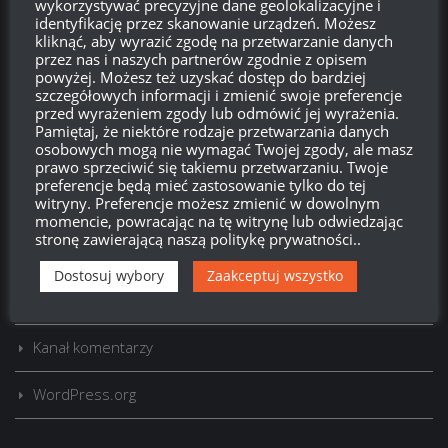
wykorzystywać precyzyjne dane geolokalizacyjne i
identyfikację przez skanowanie urządzeń. Możesz
kliknąć, aby wyrazić zgodę na przetwarzanie danych
przez nas i naszych partnerów zgodnie z opisem
powyżej. Możesz też uzyskać dostęp do bardziej
Szukaj:
szczegółowych informacji i zmienić swoje preferencje
przed wyrażeniem zgody lub odmówić jej wyrażenia.
Pamiętaj, że niektóre rodzaje przetwarzania danych
osobowych mogą nie wymagać Twojej zgody, ale masz
LOGOWANIE
prawo sprzeciwić się takiemu przetwarzaniu. Twoje
preferencje będą mieć zastosowanie tylko do tej
witryny. Preferencje możesz zmienić w dowolnym
Zarejestruj się
momencie, powracając na tę witrynę lub odwiedzając
stronę zawierającą naszą politykę prywatności..
Zaloguj się
Dostosuj wybory
Zaakceptuj wszystko
Kanał wpisów
Kanał komentarzy
WordPress.org