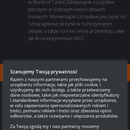
w World of Tanks! Zdobywajcie szczęśliwe
pieczęcie w Stalowym łowcy i bitwach
losowych. Wymieniajcie szczęśliwe pieczęcie na
Szmaragdowe skrzynie w Koniczynowym
sklepie, a także na inne cenne przedmioty, takie
jak dni konta premium WoT,...
Szanujemy Twoją prywatność
FOLLOW:
Razem z naszymi partnerami przechowujemy na
urządzeniu informacje, takie jak pliki cookie, i
uzyskujemy do nich dostęp, a także przetwarzamy
Twitch.tv - Zurugula
dane osobowe, takie jak niepowtarzalne identyfikatory
i standardowe informacje wysyłane przez urządzenie,
w celu zapewniania spersonalizowanych reklam i
treści, pomiaru reklam i treści oraz zbierania opinii
odbiorców, a także rozwijania i ulepszania produktów.
Za Twoją zgodą my i nasi partnerzy możemy