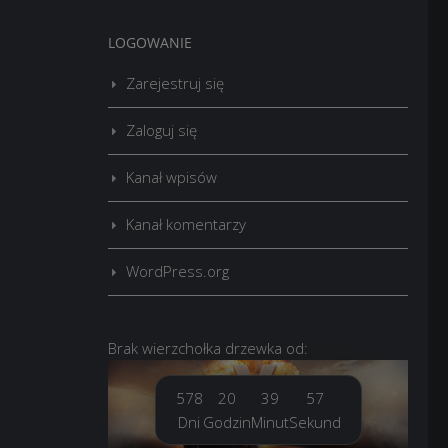
LOGOWANIE
Zarejestruj się
Zaloguj się
Kanał wpisów
Kanał komentarzy
WordPress.org
Brak
wierzchołka drzewka
od:
578
20
39
58
Dni
Godzin
Minut
Sekund