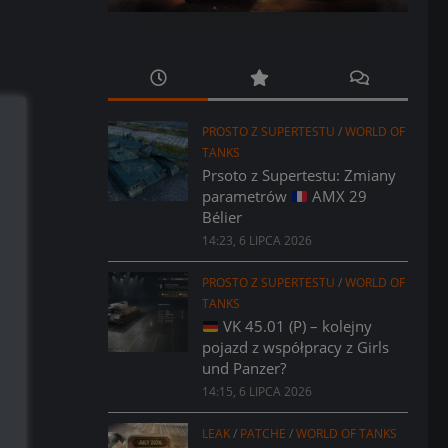
PROSTO Z SUPERTESTU
/
WORLD OF
TANKS
Prsoto z Supertestu: Zmiany
parametrów
AMX 29
Bélier
14:23, 6 LIPCA 2026
PROSTO Z SUPERTESTU
/
WORLD OF
TANKS
VK 45.01 (P) – kolejny
pojazd z współpracy z Girls
und Panzer?
14:15, 6 LIPCA 2026
LEAK
/
PATCHE
/
WORLD OF TANKS