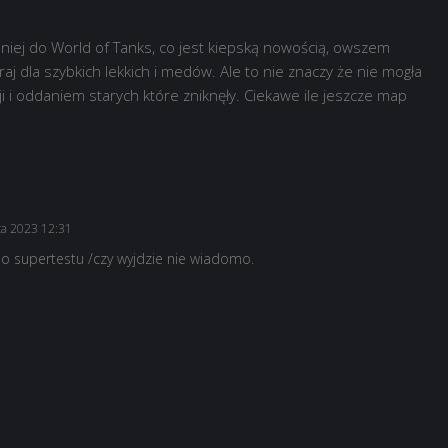
mniej do World of Tanks, co jest kiepską nowością, owszem
raj dla szybkich lekkich i medów. Ale to nie znaczy że nie mogła
ji i oddaniem starych które zniknęły. Ciekawe ile jeszcze map
ca 2023 12:31
 do supertestu /czy wyjdzie nie wiadomo.