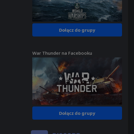
Dołącz do grupy
War Thunder na Facebooku
Dołącz do grupy