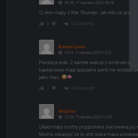
18:18, 11 czerwca 2023 18:18
O, klon mapy z War Thunder. Jak miło że przyzn
Odpowiedz
0
Robertunio
13:21, 7 czerwca 2023 13:21
Plantacja kolki. 2 kartele walcza o kontrole n
kapitanowie maja specjalne perki nie wystepuj
jakis miec.
Odpowiedz
4
Wojtas
12:29, 7 czerwca 2023 12:29
Układ mapy trochę przypomina skasowaną juz 
Mozna zobaczyć że to jest stara mapa poniewaz 