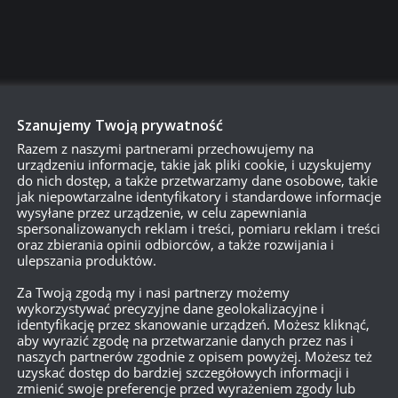
Szanujemy Twoją prywatność
Razem z naszymi partnerami przechowujemy na
750
urządzeniu informacje, takie jak pliki cookie, i uzyskujemy
do nich dostęp, a także przetwarzamy dane osobowe, takie
jak niepowtarzalne identyfikatory i standardowe informacje
wysyłane przez urządzenie, w celu zapewniania
{}
[+]
spersonalizowanych reklam i treści, pomiaru reklam i treści
oraz zbierania opinii odbiorców, a także rozwijania i
ulepszania produktów.
Dowiedz się, w jaki sposób przetwarzane są dane Twoich
Za Twoją zgodą my i nasi partnerzy możemy
wykorzystywać precyzyjne dane geolokalizacyjne i
identyfikację przez skanowanie urządzeń. Możesz kliknąć,
aby wyrazić zgodę na przetwarzanie danych przez nas i
naszych partnerów zgodnie z opisem powyżej. Możesz też
uzyskać dostęp do bardziej szczegółowych informacji i
zmienić swoje preferencje przed wyrażeniem zgody lub