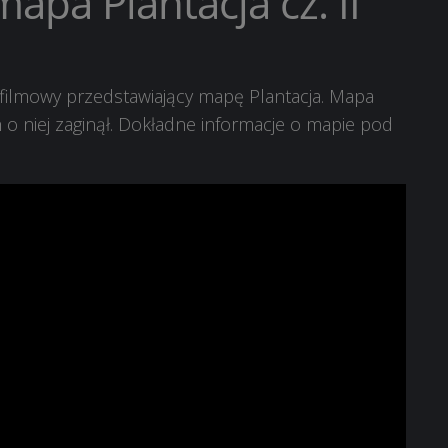
apa Plantacja cz. II
 filmowy przedstawiający mapę Plantacja. Mapa
h o niej zaginął. Dokładne informacje o mapie pod