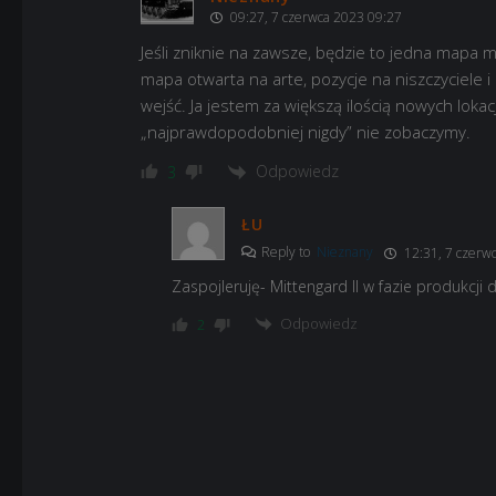
09:27, 7 czerwca 2023 09:27
Jeśli zniknie na zawsze, będzie to jedna mapa 
mapa otwarta na arte, pozycje na niszczyciele i 
wejść. Ja jestem za większą ilością nowych lokac
„najprawdopodobniej nigdy” nie zobaczymy.
Odpowiedz
3
ŁU
Reply to
Nieznany
12:31, 7 czerw
Zaspojleruję- Mittengard II w fazie produkcji
Odpowiedz
2