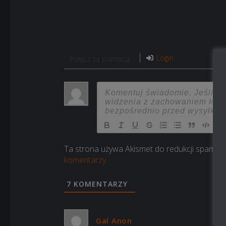
Login
Połącz za pomocą
Ta strona używa Akismet do redukcji spamu.
komentarzy.
7
KOMENTARZY
Gal Anon