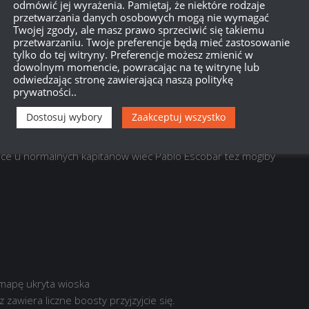
odmówić jej wyrażenia. Pamiętaj, że niektóre rodzaje
przetwarzania danych osobowych mogą nie wymagać
ają się otwarcie do porażki
Twojej zgody, ale masz prawo sprzeciwić się takiemu
przetwarzaniu. Twoje preferencje będą mieć zastosowanie
tylko do tej witryny. Preferencje możesz zmienić w
dowolnym momencie, powracając na tę witrynę lub
odwiedzając stronę zawierającą naszą politykę
prywatności..
Dostosuj wybory
Zaakceptuj wszystko
ad plantacja. Unikalny dowodca Pablo Escobar. W WOWS niektorzy
ace u normalnych kapitanow wiec Pablo Escobar tez moglby
mapę ukryta wioska
zawiera liczne boosty przyjzyjcie się.