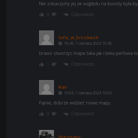
Nie zobaczymy jej ze względu na boosty była b
Odpowiedz
0
lufa_w_krzokach
10:45, 7 czerwca 2023 10:45
brawo stworzyc mape taka jak rzeka perlowa to
Odpowiedz
5
Rav
10:03, 7 czerwca 2023 10:03
Fajnie, dobrze widzieć nowe mapy.
Odpowiedz
0
Nieznany