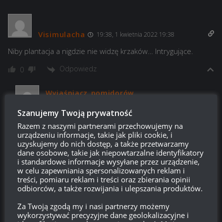
Visimulacha
19:38, 1 kwietnia 2022 19:38
Niby plantacja a nigdzie nie widzę krzaków… Intrygujące.
Odpowiedz
0
Wyjaśniacz_pomidorów
Reply to
Visimulacha
21:35, 1 kwietnia 2022 21:35
Szanujemy Twoją prywatność
Cyganie ukradli
Razem z naszymi partnerami przechowujemy na
urządzeniu informacje, takie jak pliki cookie, i
Odpowiedz
3
uzyskujemy do nich dostęp, a także przetwarzamy
dane osobowe, takie jak niepowtarzalne identyfikatory
i standardowe informacje wysyłane przez urządzenie,
Adi
w celu zapewniania spersonalizowanych reklam i
Reply to
Visimulacha
22:47, 1 kwietnia 2022 22:47
treści, pomiaru reklam i treści oraz zbierania opinii
odbiorców, a także rozwijania i ulepszania produktów.
Zdajesz sobie sprawę, że nie ma krzaków, bo jest to tylko
poglądowa wersja, najbardziej uboga w jakiekolwiek elementy
Za Twoją zgodą my i nasi partnerzy możemy
czy przedmioty? Dopiero na końcu mapa zyskuje prawdziwy
wykorzystywać precyzyjne dane geolokalizacyjne i