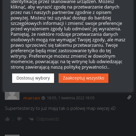
identyfikację przez skanowanie urządzeń. Możesz
wygląd z pierdółkami.
kliknąć, aby wyrazić zgodę na przetwarzanie danych
przez nas i naszych partnerów zgodnie z opisem
Odpowiedz
0
powyżej. Możesz też uzyskać dostęp do bardziej
szczegółowych informacji i zmienić swoje preferencje
przed wyrażeniem zgody lub odmówić jej wyrażenia.
Visimulacha
Pamiętaj, że niektóre rodzaje przetwarzania danych
Reply to
Adi
19:37, 2 kwietnia 2022 19:37
osobowych mogą nie wymagać Twojej zgody, ale masz
prawo sprzeciwić się takiemu przetwarzaniu. Twoje
Zdajesz sobie sprawę, że post pisałem 1 kwietnia? Zdaje mi
preferencje będą mieć zastosowanie tylko do tej
się, że nie zdajesz sobie sprawy że nie takie krzaki miałem na
witryny. Preferencje możesz zmienić w dowolnym
myśli :>
momencie, powracając na tę witrynę lub odwiedzając
stronę zawierającą naszą politykę prywatności..
Odpowiedz
1
Dostosuj wybory
Zaakceptuj wszystko
marian
18:05, 1 kwietnia 2022 18:05
Supertesterzy to już mają tak o połowę map więcej xD
Odpowiedz
2