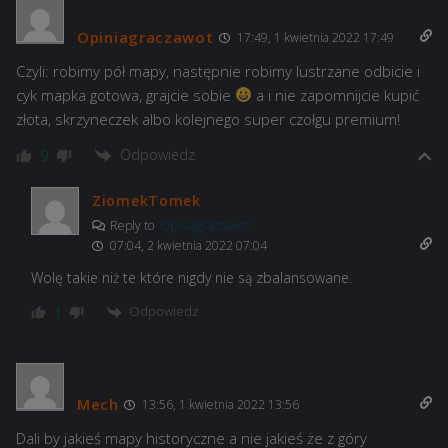
Opiniagraczawot
17:49, 1 kwietnia 2022 17:49
Czyli: robimy pół mapy, następnie robimy lustrzane odbicie i
cyk mapka gotowa, grajcie sobie
a i nie zapomnijcie kupić
złota, skrzyneczek albo kolejnego super czołgu premium!
Odpowiedz
9
ZiomekTomek
Reply to
Opiniagraczawot
07:04, 2 kwietnia 2022 07:04
Wolę takie niż te które nigdy nie są zbalansowane.
Odpowiedz
1
Mech
13:56, 1 kwietnia 2022 13:56
Dali by jakieś mapy historyczne a nie jakieś że z góry