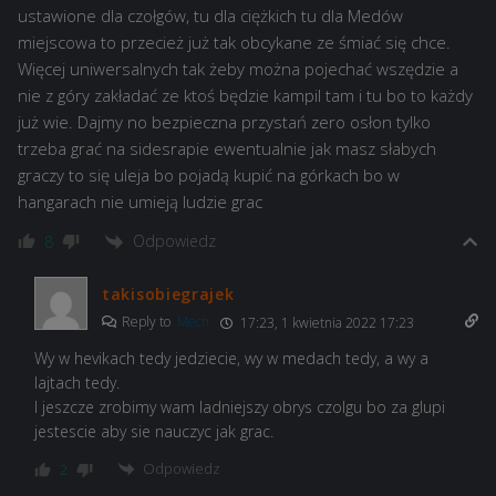
ustawione dla czołgów, tu dla ciężkich tu dla Medów
miejscowa to przecież już tak obcykane ze śmiać się chce.
Więcej uniwersalnych tak żeby można pojechać wszędzie a
nie z góry zakładać ze ktoś będzie kampil tam i tu bo to każdy
już wie. Dajmy no bezpieczna przystań zero osłon tylko
trzeba grać na sidesrapie ewentualnie jak masz słabych
graczy to się uleja bo pojadą kupić na górkach bo w
hangarach nie umieją ludzie grac
Odpowiedz
8
takisobiegrajek
Reply to
Mech
17:23, 1 kwietnia 2022 17:23
Wy w hevikach tedy jedziecie, wy w medach tedy, a wy a
lajtach tedy.
I jeszcze zrobimy wam ladniejszy obrys czolgu bo za glupi
jestescie aby sie nauczyc jak grac.
Odpowiedz
2