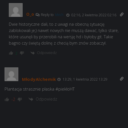
O_o
Reply to
Mech
02:16, 2 kwietnia 2022 02:16
Dwie historyczne dali, to z uwagi na obecną sytuację
zablokowali je;) nawet nowych nie muszą dawać, tylko stare,
które usunęli by przerobili na wersję hd i byłoby git. Takie
bagno czy świętą dolinę z checią bym znów zobaczył.
Odpowiedz
2
MłodyAlchemik
13:29, 1 kwietnia 2022 13:29
Plantacja strasznie płaska #piekłoHT
Odpowiedz
-2