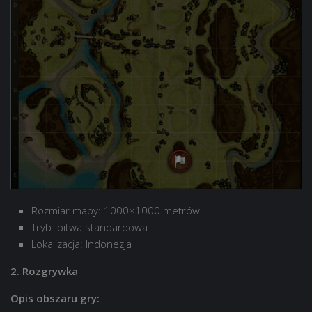
Rozmiar mapy: 1000×1000 metrów
Tryb: bitwa standardowa
Lokalizacja: Indonezja
2. Rozgrywka
Opis obszaru gry: