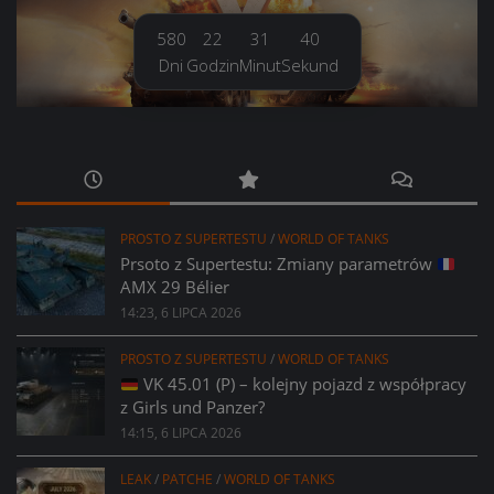
580
22
31
41
Dni
Godzin
Minut
Sekund
PROSTO Z SUPERTESTU
/
WORLD OF TANKS
Prsoto z Supertestu: Zmiany parametrów
AMX 29 Bélier
14:23, 6 LIPCA 2026
PROSTO Z SUPERTESTU
/
WORLD OF TANKS
VK 45.01 (P) – kolejny pojazd z współpracy
z Girls und Panzer?
14:15, 6 LIPCA 2026
LEAK
/
PATCHE
/
WORLD OF TANKS