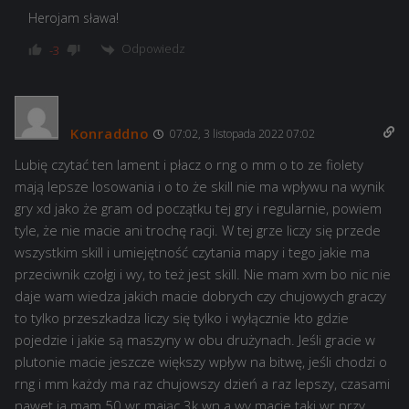
Herojam sława!
Odpowiedz
-3
Konraddno
07:02, 3 listopada 2022 07:02
Lubię czytać ten lament i płacz o rng o mm o to ze fiolety
mają lepsze losowania i o to że skill nie ma wpływu na wynik
gry xd jako że gram od początku tej gry i regularnie, powiem
tyle, że nie macie ani trochę racji. W tej grze liczy się przede
wszystkim skill i umiejętność czytania mapy i tego jakie ma
przeciwnik czołgi i wy, to też jest skill. Nie mam xvm bo nic nie
daje wam wiedza jakich macie dobrych czy chujowych graczy
to tylko przeszkadza liczy się tylko i wyłącznie kto gdzie
pojedzie i jakie są maszyny w obu drużynach. Jeśli gracie w
plutonie macie jeszcze większy wpływ na bitwę, jeśli chodzi o
rng i mm każdy ma raz chujowszy dzień a raz lepszy, czasami
nawet ja mam 50 wr mając 3k wn a wy macie taki wr przy