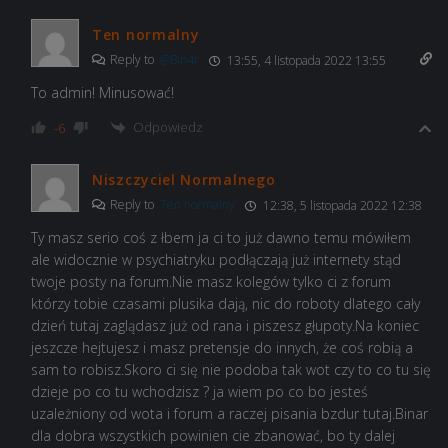
Ten normalny
Reply to
@Bin4r
13:55, 4 listopada 2022 13:55
To admin! Minusować!
Odpowiedz
-6
Niszczyciel Normalnego
Reply to
Ten normalny
12:38, 5 listopada 2022 12:38
Ty masz serio coś z łbem ja ci to już dawno temu mówiłem
ale widocznie w psychiatryku podłączają już internety stąd
twoje posty na forum.Nie masz kolegów tylko ci z forum
którzy tobie czasami plusika dają, nic do roboty dlatego cały
dzień tutaj zaglądasz już od rana i piszesz głupoty.Na koniec
jeszcze hejtujesz i masz pretensje do innych, że coś robią a
sam to robisz.Skoro ci się nie podoba tak wot czy to co tu się
dzieje po co tu wchodzisz ? ja wiem po co bo jesteś
uzależniony od wota i forum a raczej pisania bzdur tutaj.Binar
dla dobra wszystkich powinien cie zbanować, bo ty dalej