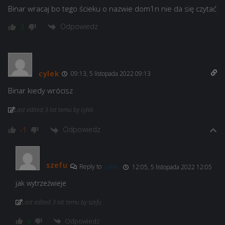
Binar wracaj bo tego ścieku o nazwie dom1n nie da się czytać
Odpowiedz
3
cylek
09:13, 5 listopada 2022 09:13
Binar kiedy wrócisz
Last edited 3 lat temu by cylek
Odpowiedz
-1
szefu
Reply to
cylek
12:05, 5 listopada 2022 12:05
jak wytrzeźwieje
Last edited 3 lat temu by szefu
Odpowiedz
8