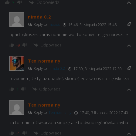
Odpowiedz
3
nimda 0.2
Reply to
macióś
15:46, 3 listopada 2022 15:46
upadl rykoszet zaras upadnie wot to koniec tej gry nareszcie
Odpowiedz
-9
Ten normalny
Reply to
nimda 0.2
17:30, 3 listopada 2022 17:30
rozumiem, że ty już upadłeś skoro śledzisz coś co się wkurza
Odpowiedz
1
Ten normalny
Reply to
Ten normalny
17:40, 3 listopada 2022 17:40
za to mnie też wkurza a siedzę ale to dwubiegónówka chyba
Odpowiedz
-1