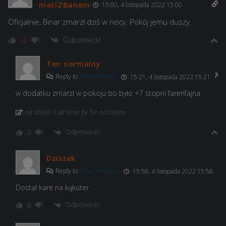
matiZBanem
15:00, 4 listopada 2022 15:00
Oficjalnie, Binar zmarzł dziś w nocy. Pokój jemu duszy.
Odpowiedz
-2
Ten normalny
Reply to
matiZBanem
15:21, 4 listopada 2022 15:21
w dodatku zmarzł w pokoju bo było +7 stopni farenfajna
Last edited 3 lat temu by Ten normalny
Odpowiedz
0
Dziszek
Reply to
Ten normalny
15:58, 4 listopada 2022 15:58
Dostał kare na k
ąkuter
Odpowiedz
0