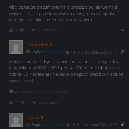
Albo czytać ze zrozumieniem nie umiesz albo nie wiem xd
właśnie liczą się przede wszystkim umiejętności a rng dla
każdego jest takie same raz daje raz zabiera.
Odpowiedz
0
Chabuddy G
Reply to
Konraddno
13:43, 3 listopada 2022 13:43
więcej zabiera niż daje – sprawdzone u mnie !! jak wyjeżdża
przeciwko mnie BOT z WN8 poniżej 200 mam 3 lub 4 strzały
odbite lub nietrafione ( nieważna odległość oraz boki kadłuba
i weak spoty)
Last edited 3 lat temu by Chabuddy G
Odpowiedz
-3
Tytus B.
Reply to
Konraddno
16:35, 3 listopada 2022 16:35