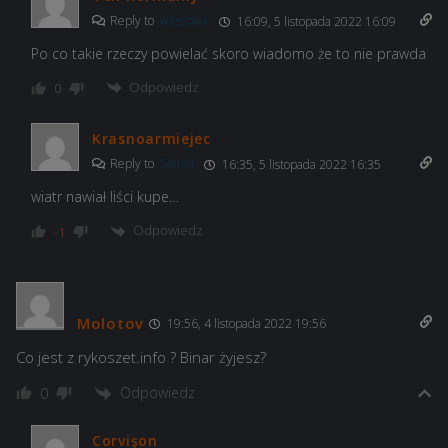
Reply to
wiesiolek
16:09, 5 listopada 2022 16:09
Po co takie rzeczy powielać skoro wiadomo że to nie prawda
Odpowiedz
0
Krasnoarmiejec
Reply to
Siema
16:35, 5 listopada 2022 16:35
wiatr nawiał liści kupe…
Odpowiedz
-1
Molotov
19:56, 4 listopada 2022 19:56
Co jest z rykoszet.info ? Binar żyjesz?
Odpowiedz
0
Corvişon