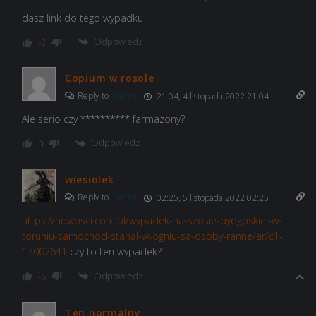
dasz link do tego wypadku
Odpowiedz
-2
Copium w rosole
Reply to
Siema
21:04, 4 listopada 2022 21:04
Ale serio czy ********** farmazony?
Odpowiedz
0
wiesiolek
Reply to
Siema
02:25, 5 listopada 2022 02:25
https://nowosci.com.pl/wypadek-na-szosie-bydgoskiej-w-
toruniu-samochod-stanal-w-ogniu-sa-osoby-ranne/ar/c1-
17002641
czy to ten wypadek?
Odpowiedz
-6
Ten normalny