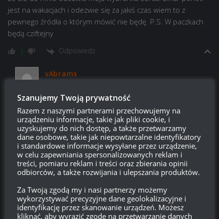
jest na wakacjach i odezwie się za jakiś czas wiem to z
pewnego źródła o którym mówić nie będę. P.S. W paczkach
będą cziftejny
Odpowiedz
3
vAbrams
Reply to
CzekamNaPaczki
16:47, 4 listopada 2022 16:47
Szanujemy Twoją prywatność
Razem z naszymi partnerami przechowujemy na
tak
urządzeniu informacje, takie jak pliki cookie, i
Odpowiedz
uzyskujemy do nich dostęp, a także przetwarzamy
0
dane osobowe, takie jak niepowtarzalne identyfikatory
i standardowe informacje wysyłane przez urządzenie,
w celu zapewniania spersonalizowanych reklam i
treści, pomiaru reklam i treści oraz zbierania opinii
odbiorców, a także rozwijania i ulepszania produktów.
Ten normalny
09:16, 4 listopada 2022 09:16
Upadek rykoszetu będzie największą przyczyną upadku Wota
Za Twoją zgodą my i nasi partnerzy możemy
wykorzystywać precyzyjne dane geolokalizacyjne i
zobaczycie
identyfikację przez skanowanie urządzeń. Możesz
kliknąć, aby wyrazić zgodę na przetwarzanie danych