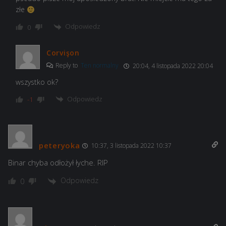
złe
Odpowiedz
0
Corvişon
Reply to
Ten normalny
20:04, 4 listopada 2022 20:04
wszystko ok?
Odpowiedz
-1
peteryoka
10:37, 3 listopada 2022 10:37
Binar chyba odłożył łyche. RIP
Odpowiedz
0