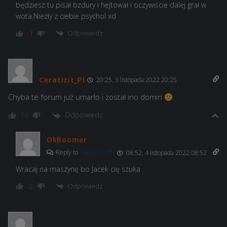
będziesz tu pisał bzdury i hejtował i oczywiście dalej grał w
wota.Niezły z ciebie psychol xd
Odpowiedz
-1
Ceratizit_Pl
20:25, 3 listopada 2022 20:25
Chyba te forum już umarło i został ino domin
Odpowiedz
18
OkBoomer
Reply to
Ceratizit_Pl
08:52, 4 listopada 2022 08:52
Wracaj na maszynę bo Jacek cię szuka
Odpowiedz
-2