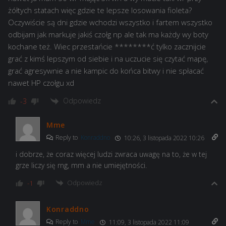
żółtych statach więc gdzie te lepsze losowania fioleta?
Oczywiście są dni gdzie wchodzi wszystko i fartem wszystko
odbijam jak markuje jakiś czołg np ale tak ma każdy wy boty
kochane też. Wiec przestańcie ********ć tylko zacznijcie
grać z kimś lepszym od siebie i na uczucie się czytać mapę,
grać agresywnie a nie kampic do końca bitwy i nie spłacać
nawet HP czołgu xd
Odpowiedz
-3
Mme
Reply to
Konraddno
10:26, 3 listopada 2022 10:26
i dobrze, że coraz więcej ludzi zwraca uwagę na to, że w tej
grze liczy się rng, mm a nie umiejętności.
Odpowiedz
-1
Konraddno
Reply to
Mme
11:09, 3 listopada 2022 11:09