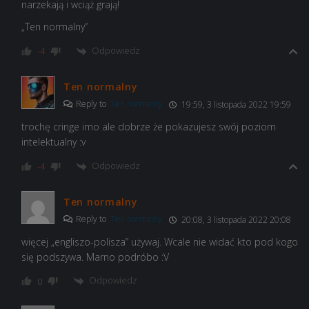
narzekają i wciąż grają!
„Ten normalny”
Odpowiedz
-4
Ten normalny
Reply to
Ten normalny
19:59, 3 listopada 2022 19:59
trochę cringe imo ale dobrze że pokazujesz swój poziom
intelektualny :v
Odpowiedz
-4
Ten normalny
Reply to
Ten normalny
20:08, 3 listopada 2022 20:08
więcej „engliszo-polisza” używaj. Wcale nie widać kto pod kogo
się podszywa. Marno podróbo :V
Odpowiedz
0