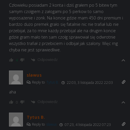
Człowieku posiadam 2 konta i dziś grałem po 5 bitew tym
samym czołgiem z załogami po 5 perkow to samo
wyposażenie i zonk. Na koncie gdzie mam 450 dni premium i
bardzo dużo premek grało się fatalnie nic nie trafiał lub nie
przebijał, za to mnie każdy przebijal ale na drugim koncie
gdzie gram mało ten sam czołg sprawował się odwrotnie
wszystko trafiał z przebiciem i odbijał jak szalony. Więc rng
chyba nie jest sprawiedliwe.
Odpowiedz
4
slawus
Reply to
Tytus B.
22:03, 3 listopada 2022 22:03
aha
Odpowiedz
0
Tytus B.
Reply to
slawus
07:23, 4 listopada 2022 07:23