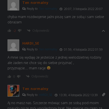
Ten normalny
Reply to
Ten normalny
20:07, 3 listopada 2022 20:07
chyba mam rozdwojenie jaźni piszę sam ze sobą i sam siebie
obrażam
Odpowiedz
-2
HARDI_SE
Reply to
Ten normalny
01:59, 4 listopada 2022 01:59
A mnie się wydaję że jesteście z jednej wielodzietnej rodziny
ale żaden nie chce się do siebie przyznać ,
przyznajcie…. mam racje
Odpowiedz
0
Ten normalny
Reply to
HARDI_SE
13:39, 4 listopada 2022 13:39
Aj no masz nas. Szczerze mówiąc sam ze sobą pod moim
pseudo pisze mój upośledzony brat. Nie miejcie mu tego za