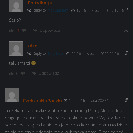
To tylko ja
Reply to
matiZBanem
17:06, 4 listopada 2022 17:06
Serio?
Odpowiedz
-3
sdsd
Reply to
To tylko ja
21:26, 4 listopada 2022 21:26
tak, zmarzł
Odpowiedz
0
CzekamNaPaczki
11:16, 4 listopada 2022 11:16
Ja czekam na paczki swiateczne i na moją Panią Ale bo dość
długo jej nie ma i bardzo za nią tęsknie pewnie Wy też. Moje
serce jest zajęte dla niej bo ja bardzo kocham, mam nadzieje
ze sie do mnie odezwie moja wybranka serca. Binar ponoć