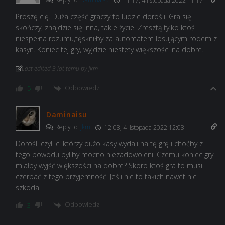
11:17, 4 listopada 2022 11:17
Proszę cię. Duża część graczy to ludzie dorośli. Gra się
skończy, znajdzie się inna, takie życie. Zresztą tylko ktoś
niespełna rozumu,tęskniłby za automatem losującym rodem z
kasyn. Koniec tej gry, wyjdzie niestety większości na dobre.
Last edited 3 lat temu by Jkm
Odpowiedz
5
Daminaisu
Reply to
Jkm
12:08, 4 listopada 2022 12:08
Dorośli czyli ci którzy dużo kasy wydali na tę grę i choćby z
tego powodu byliby mocno niezadowoleni. Czemu koniec gry
miałby wyjść większości na dobre? Skoro ktoś gra to musi
czerpać z tego przyjemność. Jeśli nie to takich nawet nie
szkoda.
Odpowiedz
3