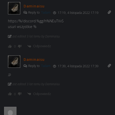
Daminaisu
Reply to
Tadam
17:19, 4 listopada 2022 17:19
https:/%/discord.%gg/h%NEuTVvS
usuń wszystkie %
Last edited 3 lat temu by Daminaisu
Odpowiedz
0
Daminaisu
Reply to
Tadam
17:39, 4 listopada 2022 17:39
;p
Last edited 3 lat temu by Daminaisu
Odpowiedz
0