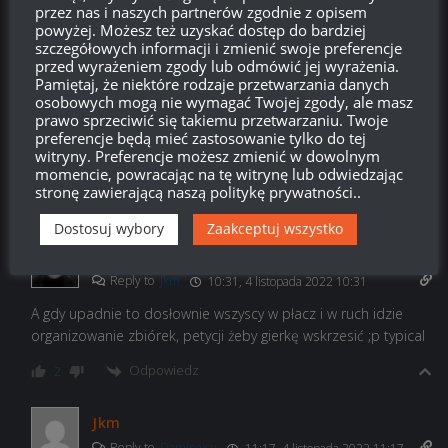
Last edited 3 lat temu by Ten normalny
przez nas i naszych partnerów zgodnie z opisem
powyżej. Możesz też uzyskać dostęp do bardziej
Odpowiedz
-9
szczegółowych informacji i zmienić swoje preferencje
przed wyrażeniem zgody lub odmówić jej wyrażenia.
Pamiętaj, że niektóre rodzaje przetwarzania danych
Jkm
osobowych mogą nie wymagać Twojej zgody, ale masz
Reply to
Ten normalny
09:39, 4 listopada 2022 09:39
prawo sprzeciwić się takiemu przetwarzaniu. Twoje
preferencje będą mieć zastosowanie tylko do tej
Czy ta gra się skończy, czy nie , to nikt poza poronionymi
witryny. Preferencje możesz zmienić w dowolnym
fioletami płakać nie będzie.
momencie, powracając na tę witrynę lub odwiedzając
stronę zawierającą naszą politykę prywatności..
Odpowiedz
8
Dostosuj wybory
Zaakceptuj wszystko
Daminaisu
Reply to
Jkm
10:31, 4 listopada 2022 10:31
A gdy upadnie to dosłownie wszyscy w płacz i w ruch idzie
organizowanie zbiórek, petycji żeby gierkę wskrzesić ;p typical
Odpowiedz
2
Jkm
Reply to
Daminaisu