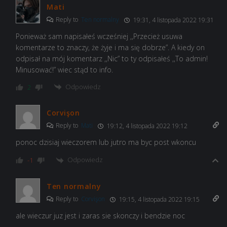
Mati
Reply to
Ten normalny
19:31, 4 listopada 2022 19:31
Ponieważ sam napisałeś wcześniej ,,
Przecież usuwa
komentarze to znaczy, że żyje i ma się dobrze”. A kiedy on
odpisał na mój komentarz ,,Nic” to ty odpisałeś ,,To admin!
Minusować!” wiec stąd to info.
Odpowiedz
2
Corvişon
Reply to
Mati
19:12, 4 listopada 2022 19:12
ponoc dzisiaj wieczorem lub jutro ma byc post wkoncu
Odpowiedz
-1
Ten normalny
Reply to
Corvişon
19:15, 4 listopada 2022 19:15
ale wieczur juz jest i zaras sie skonczy i bendzie noc