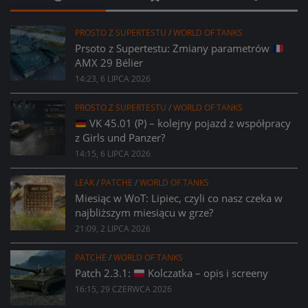
PROSTO Z SUPERTESTU
/
WORLD OF TANKS
Prsoto z Supertestu: Zmiany parametrów
AMX 29 Bélier
14:23, 6 LIPCA 2026
PROSTO Z SUPERTESTU
/
WORLD OF TANKS
VK 45.01 (P) – kolejny pojazd z współpracy
z Girls und Panzer?
14:15, 6 LIPCA 2026
LEAK
/
PATCHE
/
WORLD OF TANKS
Miesiąc w WoT: Lipiec, czyli co nasz czeka w
najbliższym miesiącu w grze?
21:09, 2 LIPCA 2026
PATCHE
/
WORLD OF TANKS
Patch 2.3.1:
Kolczatka – opis i screeny
16:15, 29 CZERWCA 2026