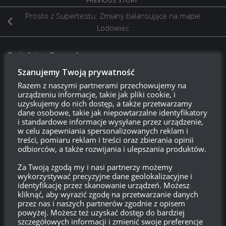
PREVIOUS STORY
Prosto z Supertestu: Zmiany balansujące na mapie
Lodowiec
Twitch.tv - Zurugula
Szanujemy Twoją prywatność
Razem z naszymi partnerami przechowujemy na
urządzeniu informacje, takie jak pliki cookie, i
uzyskujemy do nich dostęp, a także przetwarzamy
dane osobowe, takie jak niepowtarzalne identyfikatory
i standardowe informacje wysyłane przez urządzenie,
w celu zapewniania spersonalizowanych reklam i
treści, pomiaru reklam i treści oraz zbierania opinii
odbiorców, a także rozwijania i ulepszania produktów.
Szukaj:
Za Twoją zgodą my i nasi partnerzy możemy
wykorzystywać precyzyjne dane geolokalizacyjne i
identyfikację przez skanowanie urządzeń. Możesz
kliknąć, aby wyrazić zgodę na przetwarzanie danych
przez nas i naszych partnerów zgodnie z opisem
LOGOWANIE
powyżej. Możesz też uzyskać dostęp do bardziej
szczegółowych informacji i zmienić swoje preferencje
Zarejestruj się