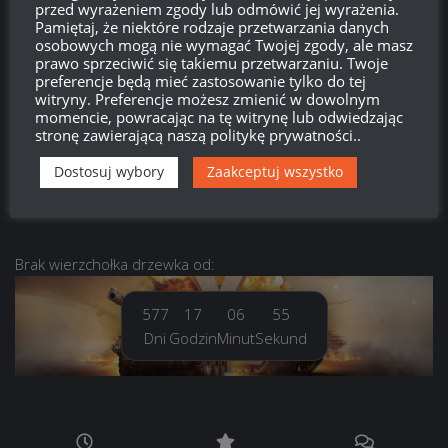
przed wyrażeniem zgody lub odmówić jej wyrażenia.
Pamiętaj, że niektóre rodzaje przetwarzania danych
osobowych mogą nie wymagać Twojej zgody, ale masz
Zaloguj się
prawo sprzeciwić się takiemu przetwarzaniu. Twoje
preferencje będą mieć zastosowanie tylko do tej
Kanał wpisów
witryny. Preferencje możesz zmienić w dowolnym
momencie, powracając na tę witrynę lub odwiedzając
stronę zawierającą naszą politykę prywatności..
Kanał komentarzy
Dostosuj wybory
Zaakceptuj wszystko
WordPress.org
Brak
wierzchołka drzewka
od:
577
17
06
56
Dni
Godzin
Minut
Sekund