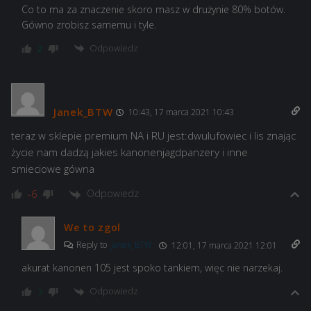
Co to ma za znaczenie skoro masz w drużynie 80% botów.
Gówno zrobisz samemu i tyle.
Odpowiedz
2
Janek_BTW
10:43, 17 marca 2021 10:43
teraz w sklepie premium NA i RU jest:dwulufowiec i lis znając
życie nam dadzą jakies kanonenjagdpanzery i inne
smieciowe gówna
Odpowiedz
-6
We to zgol
Reply to
Janek_BTW
12:01, 17 marca 2021 12:01
akurat kanonen 105 jest spoko tankiem, więc nie narzekaj.
Odpowiedz
7