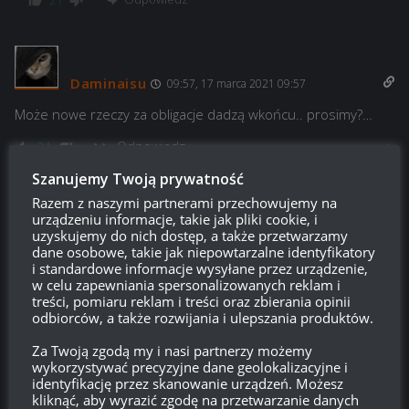
21
Daminaisu
09:57, 17 marca 2021 09:57
Może nowe rzeczy za obligacje dadzą wkońcu.. prosimy?…
Odpowiedz
24
Szanujemy Twoją prywatność
Nowy
Razem z naszymi partnerami przechowujemy na
Reply to
Daminaisu
11:42, 17 marca 2021 11:42
urządzeniu informacje, takie jak pliki cookie, i
uzyskujemy do nich dostęp, a także przetwarzamy
Podobno chiftaina i ebole mają dać za obligacje żeby
dane osobowe, takie jak niepowtarzalne identyfikatory
pomidorki je w końcu zdobyli
i standardowe informacje wysyłane przez urządzenie,
w celu zapewniania spersonalizowanych reklam i
Odpowiedz
-13
treści, pomiaru reklam i treści oraz zbierania opinii
odbiorców, a także rozwijania i ulepszania produktów.
We to zgol
Za Twoją zgodą my i nasi partnerzy możemy
wykorzystywać precyzyjne dane geolokalizacyjne i
Reply to
Nowy
12:01, 17 marca 2021 12:01
identyfikację przez skanowanie urządzeń. Możesz
O węgielkach nie wspomnieli najwidoczniej, cóż, pozbierasz
kliknąć, aby wyrazić zgodę na przetwarzanie danych