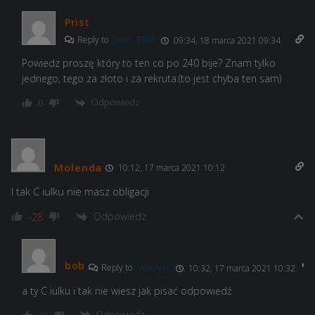
Prist
Reply to
Janek_BTW
09:34, 18 marca 2021 09:34
Powiedz proszę który to ten co po 240 bije? Znam tylko
jednego, tego za złoto i za rekruta.(to jest chyba ten sam)
Odpowiedz
0
Molenda
10:12, 17 marca 2021 10:12
I tak C iulku nie masz obligacji
Odpowiedz
-28
bob
Reply to
Molenda
10:32, 17 marca 2021 10:32
a ty C iulku i tak nie wiesz jak pisać odpowiedź
Odpowiedz