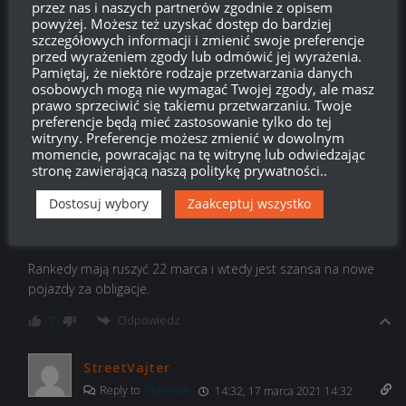
przez nas i naszych partnerów zgodnie z opisem
sobie na coś innego.
powyżej. Możesz też uzyskać dostęp do bardziej
Odpowiedz
szczegółowych informacji i zmienić swoje preferencje
4
przed wyrażeniem zgody lub odmówić jej wyrażenia.
Pamiętaj, że niektóre rodzaje przetwarzania danych
bronx
osobowych mogą nie wymagać Twojej zgody, ale masz
prawo sprzeciwić się takiemu przetwarzaniu. Twoje
Reply to
We to zgol
13:52, 17 marca 2021 13:52
preferencje będą mieć zastosowanie tylko do tej
witryny. Preferencje możesz zmienić w dowolnym
węgielki, pomidorki, jeszcze sobie buzi dajcie
momencie, powracając na tę witrynę lub odwiedzając
stronę zawierającą naszą politykę prywatności..
Odpowiedz
-1
Dostosuj wybory
Zaakceptuj wszystko
Pszemke
Reply to
Daminaisu
12:26, 17 marca 2021 12:26
Rankedy mają ruszyć 22 marca i wtedy jest szansa na nowe
pojazdy za obligacje.
Odpowiedz
7
StreetVajter
Reply to
Pszemke
14:32, 17 marca 2021 14:32