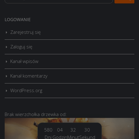
LOGOWANIE
Zarejestruj się
Zaloguj się
Kanał wpisów
Kanał komentarzy
WordPress.org
Brak
wierzchołka drzewka
od:
580
04
32
31
Dni
Godzin
Minut
Sekund