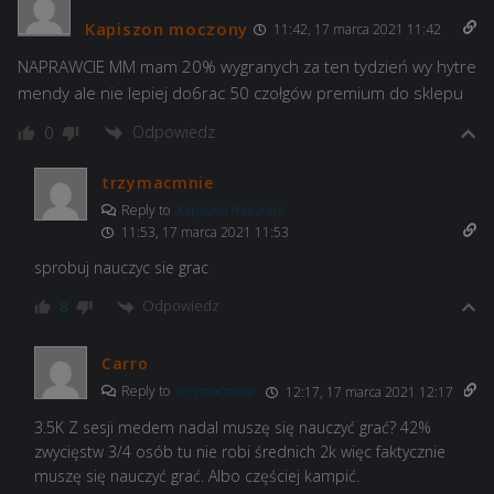
Kapiszon moczony
11:42, 17 marca 2021 11:42
NAPRAWCIE MM mam 20% wygranych za ten tydzień wy hytre
mendy ale nie lepiej do6rac 50 czołgów premium do sklepu
Odpowiedz
0
trzymacmnie
Reply to
Kapiszon moczony
11:53, 17 marca 2021 11:53
sprobuj nauczyc sie grac
Odpowiedz
8
Carro
Reply to
trzymacmnie
12:17, 17 marca 2021 12:17
3.5K Z sesji medem nadal muszę się nauczyć grać? 42%
zwycięstw 3/4 osób tu nie robi średnich 2k więc faktycznie
muszę się nauczyć grać. Albo częściej kampić.