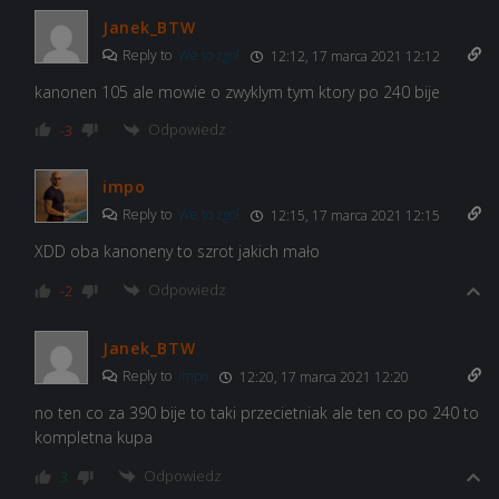
Janek_BTW
Reply to
We to zgol
12:12, 17 marca 2021 12:12
kanonen 105 ale mowie o zwyklym tym ktory po 240 bije
Odpowiedz
-3
impo
Reply to
We to zgol
12:15, 17 marca 2021 12:15
XDD oba kanoneny to szrot jakich mało
Odpowiedz
-2
Janek_BTW
Reply to
impo
12:20, 17 marca 2021 12:20
no ten co za 390 bije to taki przecietniak ale ten co po 240 to
kompletna kupa
Odpowiedz
3