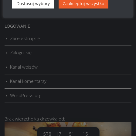
Szukaj:
Dostosuj wybory
Zaakceptuj wszystko
LOGOWANIE
Zarejestruj się
Zaloguj się
Kanał wpisów
Kanał komentarzy
WordPress.org
Brak
wierzchołka drzewka
od:
578
17
51
15