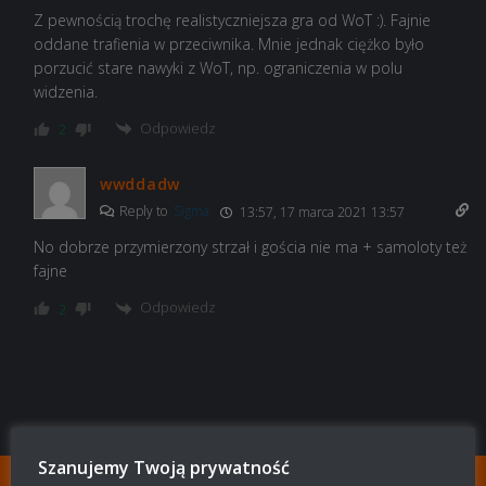
Z pewnością trochę realistyczniejsza gra od WoT :). Fajnie
oddane trafienia w przeciwnika. Mnie jednak ciężko było
porzucić stare nawyki z WoT, np. ograniczenia w polu
widzenia.
Odpowiedz
2
wwddadw
Reply to
Sigma
13:57, 17 marca 2021 13:57
No dobrze przymierzony strzał i gościa nie ma + samoloty też
fajne
Odpowiedz
2
Szanujemy Twoją prywatność