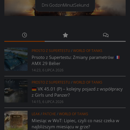
Dni
Godzin
Minut
Sekund
PROSTO Z SUPERTESTU
/
WORLD OF TANKS
Prsoto z Supertestu: Zmiany parametrów
AMX 29 Bélier
14:23, 6 LIPCA 2026
PROSTO Z SUPERTESTU
/
WORLD OF TANKS
VK 45.01 (P) – kolejny pojazd z współpracy
z Girls und Panzer?
14:15, 6 LIPCA 2026
LEAK
/
PATCHE
/
WORLD OF TANKS
Miesiąc w WoT: Lipiec, czyli co nasz czeka w
najbliższym miesiącu w grze?