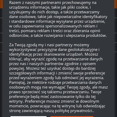
FOLLOW:
Razem z naszymi partnerami przechowujemy na
urządzeniu informacje, takie jak pliki cookie, i
uzyskujemy do nich dostęp, a także przetwarzamy
NEXT STORY
dane osobowe, takie jak niepowtarzalne identyfikatory
i standardowe informacje wysyłane przez urządzenie,
Zdobądźcie roczne nagrody 3. sezonu bitew
w celu zapewniania spersonalizowanych reklam i
rankingowych!
treści, pomiaru reklam i treści oraz zbierania opinii
odbiorców, a także rozwijania i ulepszania produktów.
PREVIOUS STORY
Za Twoją zgodą my i nasi partnerzy możemy
Mała aktualizacja 18 marca
wykorzystywać precyzyjne dane geolokalizacyjne i
identyfikację przez skanowanie urządzeń. Możesz
kliknąć, aby wyrazić zgodę na przetwarzanie danych
Twitch.tv - Zurugula
przez nas i naszych partnerów zgodnie z opisem
powyżej. Możesz też uzyskać dostęp do bardziej
szczegółowych informacji i zmienić swoje preferencje
przed wyrażeniem zgody lub odmówić jej wyrażenia.
Pamiętaj, że niektóre rodzaje przetwarzania danych
osobowych mogą nie wymagać Twojej zgody, ale masz
prawo sprzeciwić się takiemu przetwarzaniu. Twoje
preferencje będą mieć zastosowanie tylko do tej
witryny. Preferencje możesz zmienić w dowolnym
momencie, powracając na tę witrynę lub odwiedzając
stronę zawierającą naszą politykę prywatności..