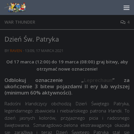
Skip to content
WAR THUNDER
4
Dzień Św. Patryka
BY
RAVEN
·
13:09, 17 MARCA 2021
Od 17 marca (12:00) do 19 marca (08:00) graj bitwy, aby
otrzymać nowe oznaczenie!
Odblokuj oznaczenie „
Leprechaun
” za
ukończenie 3 bitew pojazdami II ery lub wyższej
(minimum 60% aktywności).
Radośni Irlandczycy obchodzą Dzień Świętego Patryka,
legendarnego zbawiciela i niebiańskiego patrona Irlandii. To
dzień jasnych kolorów, przyjaznego picia i radosnego
świętowania. Szmaragdowo-zielona ekstrawagancja okazała
się zaraźliwa i teraz Dzień Świętego Patryka stał się