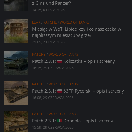
z Girls und Panzer?
14:15, 6 LIPCA 2026
LEAK
/
PATCHE
/
WORLD OF TANKS
Miesiąc w WoT: Lipiec, czyli co nasz czeka w
najbliższym miesiącu w grze?
21:09, 2 LIPCA 2026
PATCHE
/
WORLD OF TANKS
Patch 2.3.1:
Kolczatka – opis i screeny
16:15, 29 CZERWCA 2026
PATCHE
/
WORLD OF TANKS
Patch 2.3.1:
63TP Rycerski – opis i screeny
16:08, 29 CZERWCA 2026
PATCHE
/
WORLD OF TANKS
Patch 2.3.1:
Donnola – opis i screeny
15:59, 29 CZERWCA 2026