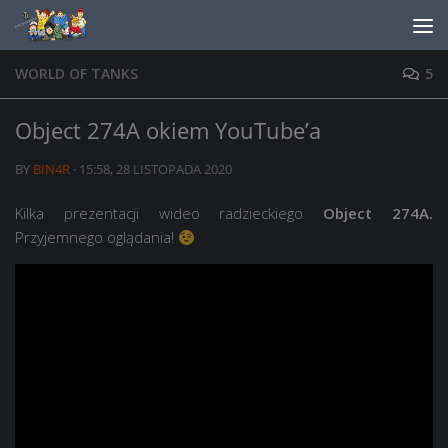
Skip to content
WORLD OF TANKS
5
Object 274A okiem YouTube’a
BY
BIN4R
·
15:58, 28 LISTOPADA 2020
Kilka prezentacji wideo radzieckiego
Object 274A.
Przyjemnego oglądania!