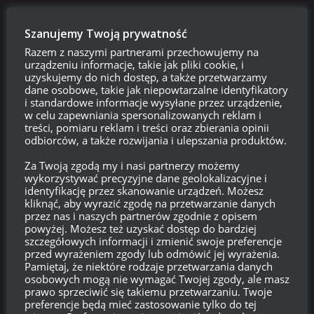
Szanujemy Twoją prywatność
Kouzelnik_97
12:05, 30 listopada 2020 12:05
Razem z naszymi partnerami przechowujemy na
urządzeniu informacje, takie jak pliki cookie, i
A gdzie klipy Cygana
?
uzyskujemy do nich dostęp, a także przetwarzamy
dane osobowe, takie jak niepowtarzalne identyfikatory
Odpowiedz
3
i standardowe informacje wysyłane przez urządzenie,
w celu zapewniania spersonalizowanych reklam i
treści, pomiaru reklam i treści oraz zbierania opinii
odbiorców, a także rozwijania i ulepszania produktów.
Pesymista
06:42, 30 listopada 2020 06:42
Za Twoją zgodą my i nasi partnerzy możemy
wykorzystywać precyzyjne dane geolokalizacyjne i
Niech się zakończy już ten piekielny Maraton. Boże jak kolesie
identyfikację przez skanowanie urządzeń. Możesz
się wykładają aby zdobyć po 200-300 expa bazowego. Nie
kliknąć, aby wyrazić zgodę na przetwarzanie danych
przez nas i naszych partnerów zgodnie z opisem
można normalnie grac z tą grę.
powyżej. Możesz też uzyskać dostęp do bardziej
szczegółowych informacji i zmienić swoje preferencje
Odpowiedz
0
przed wyrażeniem zgody lub odmówić jej wyrażenia.
Pamiętaj, że niektóre rodzaje przetwarzania danych
osobowych mogą nie wymagać Twojej zgody, ale masz
prawo sprzeciwić się takiemu przetwarzaniu. Twoje
preferencje będą mieć zastosowanie tylko do tej
Pesymista
14:23, 29 listopada 2020 14:23