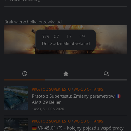
Brak
wierzchołka drzewka
od:
579
07
17
20
Dni
Godzin
Minut
Sekund
PROSTO Z SUPERTESTU
/
WORLD OF TANKS
Prsoto z Supertestu: Zmiany parametrów
AMX 29 Bélier
14:23, 6 LIPCA 2026
PROSTO Z SUPERTESTU
/
WORLD OF TANKS
VK 45.01 (P) – kolejny pojazd z współpracy