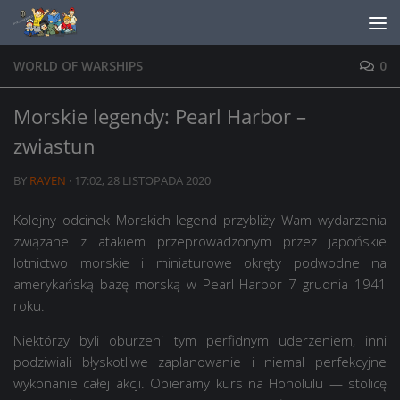
Skip to content
WORLD OF WARSHIPS
0
Morskie legendy: Pearl Harbor –
zwiastun
BY
RAVEN
·
17:02, 28 LISTOPADA 2020
Kolejny odcinek Morskich legend przybliży Wam wydarzenia
związane z atakiem przeprowadzonym przez japońskie
lotnictwo morskie i miniaturowe okręty podwodne na
amerykańską bazę morską w Pearl Harbor 7 grudnia 1941
roku.
Niektórzy byli oburzeni tym perfidnym uderzeniem, inni
podziwiali błyskotliwe zaplanowanie i niemal perfekcyjne
wykonanie całej akcji. Obieramy kurs na Honolulu — stolicę