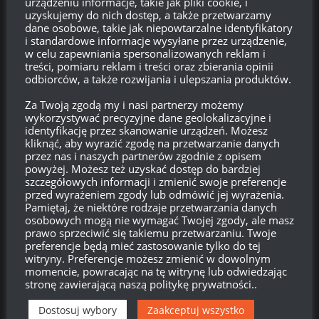
urządzeniu informacje, takie jak pliki cookie, i
uzyskujemy do nich dostęp, a także przetwarzamy
dane osobowe, takie jak niepowtarzalne identyfikatory
LOGOWANIE
i standardowe informacje wysyłane przez urządzenie,
w celu zapewniania spersonalizowanych reklam i
Zarejestruj się
treści, pomiaru reklam i treści oraz zbierania opinii
odbiorców, a także rozwijania i ulepszania produktów.
Zaloguj się
Za Twoją zgodą my i nasi partnerzy możemy
wykorzystywać precyzyjne dane geolokalizacyjne i
Kanał wpisów
identyfikację przez skanowanie urządzeń. Możesz
kliknąć, aby wyrazić zgodę na przetwarzanie danych
przez nas i naszych partnerów zgodnie z opisem
Kanał komentarzy
powyżej. Możesz też uzyskać dostęp do bardziej
szczegółowych informacji i zmienić swoje preferencje
WordPress.org
przed wyrażeniem zgody lub odmówić jej wyrażenia.
Pamiętaj, że niektóre rodzaje przetwarzania danych
osobowych mogą nie wymagać Twojej zgody, ale masz
prawo sprzeciwić się takiemu przetwarzaniu. Twoje
Brak
wierzchołka drzewka
od:
preferencje będą mieć zastosowanie tylko do tej
witryny. Preferencje możesz zmienić w dowolnym
momencie, powracając na tę witrynę lub odwiedzając
580
04
35
45
stronę zawierającą naszą politykę prywatności..
Dni
Godzin
Minut
Sekund
Dostosuj wybory
Zaakceptuj wszystko