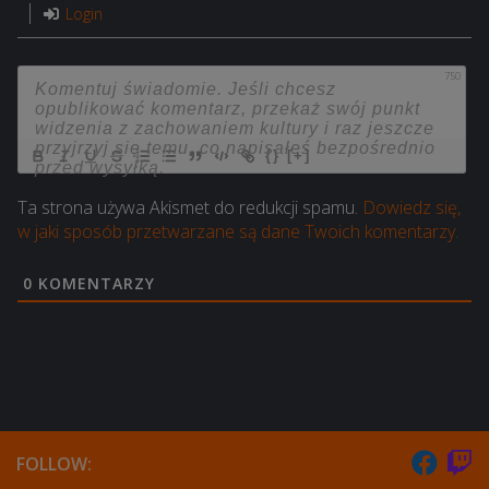
Login
750
{}
[+]
Ta strona używa Akismet do redukcji spamu.
Dowiedz się,
w jaki sposób przetwarzane są dane Twoich komentarzy.
0
KOMENTARZY
FOLLOW: