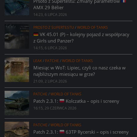
Prsoto z Supertestu: Zmiany parametrów
AMX 29 Bélier
14:23, 6 LIPCA 2026
PROSTO Z SUPERTESTU
/
WORLD OF TANKS
VK 45.01 (P) – kolejny pojazd z współpracy
z Girls und Panzer?
14:15, 6 LIPCA 2026
LEAK
/
PATCHE
/
WORLD OF TANKS
Miesiąc w WoT: Lipiec, czyli co nasz czeka w
najbliższym miesiącu w grze?
21:09, 2 LIPCA 2026
PATCHE
/
WORLD OF TANKS
Patch 2.3.1:
Kolczatka – opis i screeny
16:15, 29 CZERWCA 2026
PATCHE
/
WORLD OF TANKS
Patch 2.3.1:
63TP Rycerski – opis i screeny