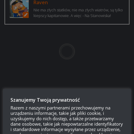
Raven
Nie ma złych statków, nie ma złych wiatrów, są tylko
kiepscy kapitanowie. A więc - Na Stanowiska!
Login
Szanujemy Twoją prywatność
Razem z naszymi partnerami przechowujemy na
750
urządzeniu informacje, takie jak pliki cookie, i
uzyskujemy do nich dostęp, a także przetwarzamy
dane osobowe, takie jak niepowtarzalne identyfikatory
i standardowe informacje wysyłane przez urządzenie,
{}
[+]