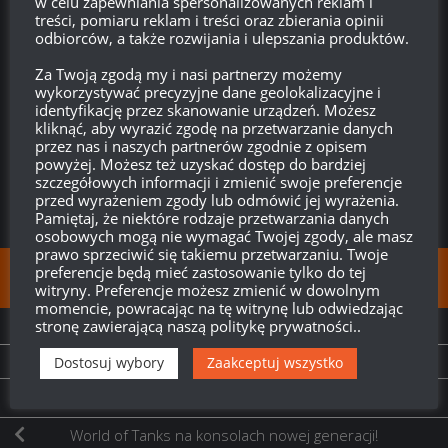
w celu zapewniania spersonalizowanych reklam i
treści, pomiaru reklam i treści oraz zbierania opinii
odbiorców, a także rozwijania i ulepszania produktów.
Ta strona używa Akismet do redukcji spamu.
Dowiedz się,
w jaki sposób przetwarzane są dane Twoich komentarzy.
Za Twoją zgodą my i nasi partnerzy możemy
wykorzystywać precyzyjne dane geolokalizacyjne i
identyfikację przez skanowanie urządzeń. Możesz
0
KOMENTARZY
kliknąć, aby wyrazić zgodę na przetwarzanie danych
przez nas i naszych partnerów zgodnie z opisem
powyżej. Możesz też uzyskać dostęp do bardziej
szczegółowych informacji i zmienić swoje preferencje
przed wyrażeniem zgody lub odmówić jej wyrażenia.
Pamiętaj, że niektóre rodzaje przetwarzania danych
osobowych mogą nie wymagać Twojej zgody, ale masz
prawo sprzeciwić się takiemu przetwarzaniu. Twoje
preferencje będą mieć zastosowanie tylko do tej
FOLLOW:
witryny. Preferencje możesz zmienić w dowolnym
momencie, powracając na tę witrynę lub odwiedzając
stronę zawierającą naszą politykę prywatności..
NEXT STORY
Starcie społeczności!
Dostosuj wybory
Zaakceptuj wszystko
PREVIOUS STORY
World of Tanks na konsolach nowej generacji!