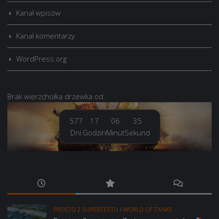
Kanał wpisów
Kanał komentarzy
WordPress.org
Brak
wierzchołka drzewka
od:
577
17
06
36
Dni
Godzin
Minut
Sekund
PROSTO Z SUPERTESTU
/
WORLD OF TANKS