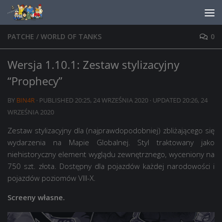
Skip to content
PATCHE
/
WORLD OF TANKS
0
Wersja 1.10.1: Zestaw stylizacyjny
“Prophecy”
BY
BIN4R
· PUBLISHED
20:25, 24 WRZEŚNIA 2020
· UPDATED
20:26, 24
WRZEŚNIA 2020
Zestaw stylizacyjny dla (najprawdopodobniej) zbliżającego się
wydarzenia na Mapie Globalnej. Styl traktowany jako
niehistoryczny element wyglądu zewnętrznego, wyceniony na
750 szt. złota. Dostępny dla pojazdów każdej narodowości i
pojazdów poziomów VIII-X.
Screeny własne.