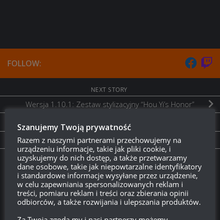
FOLLOW:
NEXT STORY
Wersja 1.10.1: Zestaw stylizacyjny “Hou Yi’s Honor”
PREVIOUS STORY
Szanujemy Twoją prywatność
Razem z naszymi partnerami przechowujemy na
Test publiczny aktualizacji 1.10.1 przybywa!
urządzeniu informacje, takie jak pliki cookie, i
uzyskujemy do nich dostęp, a także przetwarzamy
dane osobowe, takie jak niepowtarzalne identyfikatory
Twitch.tv - Zurugula
i standardowe informacje wysyłane przez urządzenie,
w celu zapewniania spersonalizowanych reklam i
treści, pomiaru reklam i treści oraz zbierania opinii
odbiorców, a także rozwijania i ulepszania produktów.
Za Twoją zgodą my i nasi partnerzy możemy