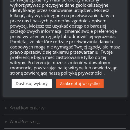
wykorzystywać precyzyjne dane geolokalizacyjne i
identyfikację przez skanowanie urządzeń. Możesz
kliknąć, aby wyrazić zgodę na przetwarzanie danych
przez nas i naszych partnerów zgodnie z opisem
powyżej. Możesz też uzyskać dostęp do bardziej
szczegółowych informacji i zmienić swoje preferencje
Szukaj:
przed wyrażeniem zgody lub odmówić jej wyrażenia.
Pamiętaj, że niektóre rodzaje przetwarzania danych
osobowych mogą nie wymagać Twojej zgody, ale masz
prawo sprzeciwić się takiemu przetwarzaniu. Twoje
LOGOWANIE
preferencje będą mieć zastosowanie tylko do tej
witryny. Preferencje możesz zmienić w dowolnym
Zarejestruj się
momencie, powracając na tę witrynę lub odwiedzając
stronę zawierającą naszą politykę prywatności..
Zaloguj się
Dostosuj wybory
Zaakceptuj wszystko
Kanał wpisów
Kanał komentarzy
WordPress.org