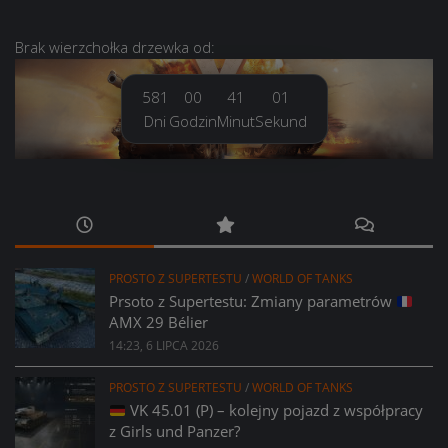
Brak
wierzchołka drzewka
od:
581
00
41
01
Dni
Godzin
Minut
Sekund
PROSTO Z SUPERTESTU
/
WORLD OF TANKS
Prsoto z Supertestu: Zmiany parametrów
AMX 29 Bélier
14:23, 6 LIPCA 2026
PROSTO Z SUPERTESTU
/
WORLD OF TANKS
VK 45.01 (P) – kolejny pojazd z współpracy
z Girls und Panzer?