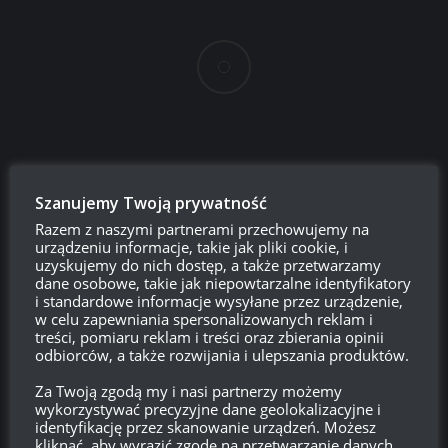
Szanujemy Twoją prywatność
Login
Razem z naszymi partnerami przechowujemy na
urządzeniu informacje, takie jak pliki cookie, i
uzyskujemy do nich dostęp, a także przetwarzamy
750
dane osobowe, takie jak niepowtarzalne identyfikatory
i standardowe informacje wysyłane przez urządzenie,
w celu zapewniania spersonalizowanych reklam i
treści, pomiaru reklam i treści oraz zbierania opinii
{}
[+]
odbiorców, a także rozwijania i ulepszania produktów.
Ta strona używa Akismet do redukcji spamu.
Dowiedz się,
Za Twoją zgodą my i nasi partnerzy możemy
w jaki sposób przetwarzane są dane Twoich komentarzy.
wykorzystywać precyzyjne dane geolokalizacyjne i
identyfikację przez skanowanie urządzeń. Możesz
kliknąć, aby wyrazić zgodę na przetwarzanie danych