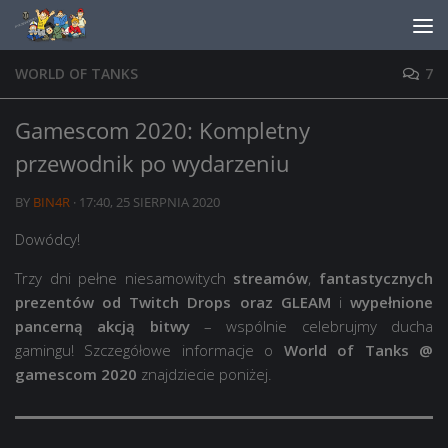
Skip to content
WORLD OF TANKS
7
Gamescom 2020: Kompletny
przewodnik po wydarzeniu
BY
BIN4R
·
17:40, 25 SIERPNIA 2020
Dowódcy!
Trzy dni pełne niesamowitych
streamów
,
fantastycznych
prezentów od Twitch Drops oraz GLEAM
i
wypełnione
pancerną akcją bitwy
– wspólnie celebrujmy ducha
gamingu! Szczegółowe informacje o
World of Tanks @
gamescom 2020
znajdziecie poniżej.