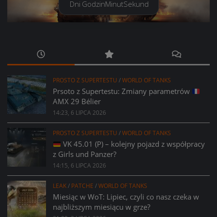
Dni
Godzin
Minut
Sekund
PROSTO Z SUPERTESTU
/
WORLD OF TANKS
Prsoto z Supertestu: Zmiany parametrów
AMX 29 Bélier
14:23, 6 LIPCA 2026
PROSTO Z SUPERTESTU
/
WORLD OF TANKS
VK 45.01 (P) – kolejny pojazd z współpracy
z Girls und Panzer?
14:15, 6 LIPCA 2026
LEAK
/
PATCHE
/
WORLD OF TANKS
Miesiąc w WoT: Lipiec, czyli co nasz czeka w
najbliższym miesiącu w grze?