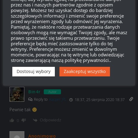
7
KOMENTARZY
przez nas i naszych partnerów zgodnie z opisem
powyżej. Możesz też uzyskać dostęp do bardziej
szczegółowych informacji i zmienić swoje preferencje
przed wyrażeniem zgody lub odmówić jej wyrażenia.
Pamiętaj, że niektóre rodzaje przetwarzania danych
osobowych mogą nie wymagać Twojej zgody, ale masz
prawo sprzeciwić się takiemu przetwarzaniu. Twoje
Kacper_PL
18:29, 25 sierpnia 2020 18:29
preferencje będą mieć zastosowanie tylko do tej
witryny. Preferencje możesz zmienić w dowolnym
„przyjrzymy się z bliska nowej polskiej linii średniaków, a także
momencie, powracając na tę witrynę lub odwiedzając
zupełnie nowym czołgom, które pojawią się już niedługo” – to
stronę zawierającą naszą politykę prywatności..
w piątek, piąteczek, piątunio nowe włoskie czołgi ciężkie…
Dostosuj wybory
Zaakceptuj wszystko
Odpowiedz
0
Bin4r
Autor
Reply to
Kacper_PL
18:37, 25 sierpnia 2020 18:37
Pewnie tak
Odpowiedz
0
Anonimowo