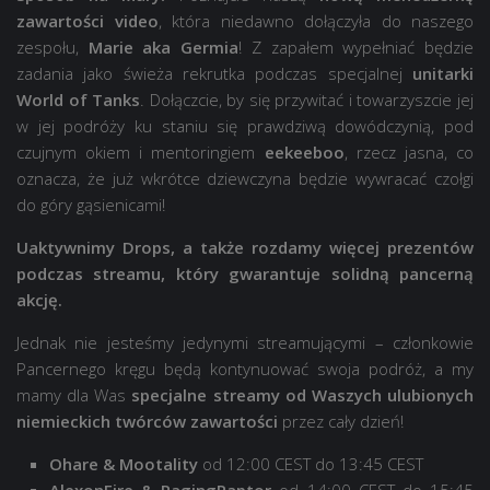
zawartości video
, która niedawno dołączyła do naszego
zespołu,
Marie aka Germia
! Z zapałem wypełniać będzie
zadania jako świeża rekrutka podczas specjalnej
unitarki
World of Tanks
. Dołączcie, by się przywitać i towarzyszcie jej
w jej podróży ku staniu się prawdziwą dowódczynią, pod
czujnym okiem i mentoringiem
eekeeboo
, rzecz jasna, co
oznacza, że już wkrótce dziewczyna będzie wywracać czołgi
do góry gąsienicami!
Uaktywnimy Drops, a także rozdamy więcej prezentów
podczas streamu, który gwarantuje solidną pancerną
akcję.
Jednak nie jesteśmy jedynymi streamującymi – członkowie
Pancernego kręgu będą kontynuować swoja podróż, a my
mamy dla Was
specjalne streamy od Waszych ulubionych
niemieckich twórców zawartości
przez cały dzień!
Ohare & Mootality
od 12:00 CEST do 13:45 CEST
AlexonFire & RagingRaptor
od 14:00 CEST do 15:45