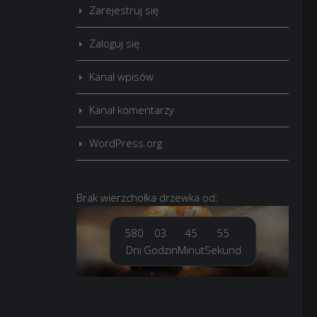
Zarejestruj się
Zaloguj się
Kanał wpisów
Kanał komentarzy
WordPress.org
Brak
wierzchołka drzewka
od:
580
03
45
56
Dni
Godzin
Minut
Sekund