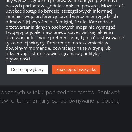
aby wyrazić zgodę na przetwarzanie danych przez nas i
naszych partnerów zgodnie z opisem powyżej. Możesz też
uzyskać dostęp do bardziej szczegółowych informacji i
zmienić swoje preferencje przed wyrażeniem zgody lub
odmówić jej wyrażenia. Pamiętaj, że niektóre rodzaje
przetwarzania danych osobowych mogą nie wymagać
Twojej zgody, ale masz prawo sprzeciwić się takiemu
przetwarzaniu. Twoje preferencje będą mieć zastosowanie
tylko do tej witryny. Preferencje możesz zmienić w
dowolnym momencie, powracając na tę witrynę lub
odwiedzając stronę zawierającą naszą politykę
prywatności..
Dostosuj wybory
Zaakceptuj wszystko
 Supertestu są następujące:
awdzonych w toku poprzednich testów. Ponieważ
ć dawno temu, zmiany są porównywane z obecną