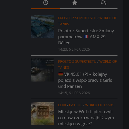
PROSTO Z SUPERTESTU
/
WORLD OF
TANKS
Prsoto z Supertestu: Zmiany
parametrów
AMX 29
Bélier
14:23, 6 LIPCA 2026
PROSTO Z SUPERTESTU
/
WORLD OF
TANKS
VK 45.01 (P) – kolejny
pojazd z współpracy z Girls
und Panzer?
14:15, 6 LIPCA 2026
LEAK
/
PATCHE
/
WORLD OF TANKS
Miesiąc w WoT: Lipiec, czyli
co nasz czeka w najbliższym
miesiącu w grze?