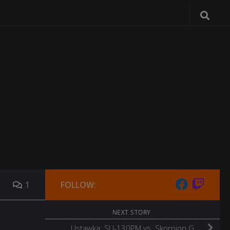
1
FOLLOW:
NEXT STORY
Ustawka: SU-130PM vs. Skorpion G