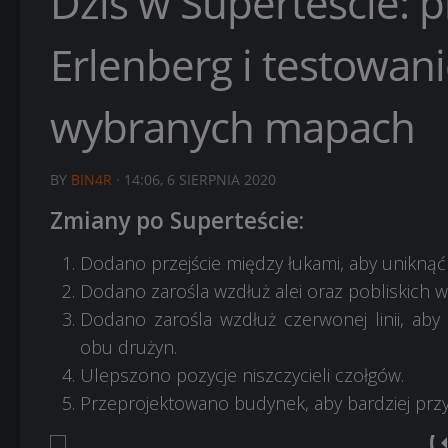
Dziś w Superteście: 
Erlenberg i testowan
wybranych mapach
BY
BIN4R
·
14:06, 6 SIERPNIA 2020
Zmiany po Superteście:
Dodano przejście między łukami, aby uniknąć 
Dodano zarośla wzdłuż alei oraz pobliskich w
Dodano zarośla wzdłuż czerwonej linii, a
obu drużyn.
Ulepszono pozycje niszczycieli czołgów.
Przeprojektowano budynek, aby bardziej przy