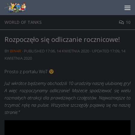
Skip to content
WORLD OF TANKS
10
Rozpoczęło się odliczanie rocznicowe!
BY
BIN4R
· PUBLISHED
17:06, 14 KWIETNIA 2020
· UPDATED
17:09, 14
KWIETNIA 2020
Prosto z portalu WoT
Już wkrótce będziemy obchodzili 10 urodziny naszej ulubionej gry!
A więc rozpoczynamy odliczanie! Możecie spodziewać się wielu
rozmaitych atrakcji dla prawdziwych czołgistów. Najważniejsze to
trzymać rękę na pulsie. Wszystkie szczegóły pojawią się na naszej
stronie.”