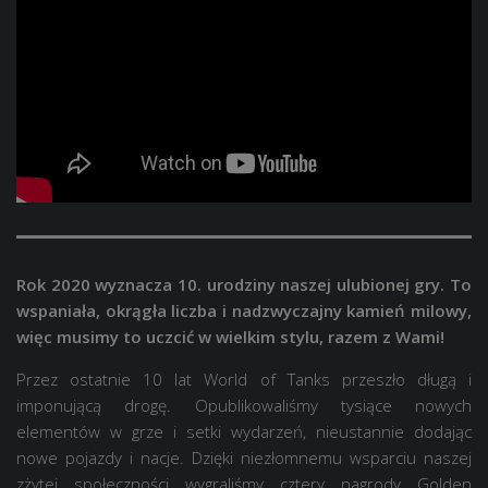
Rok 2020 wyznacza 10. urodziny naszej ulubionej gry. To
wspaniała, okrągła liczba i nadzwyczajny kamień milowy,
więc musimy to uczcić w wielkim stylu, razem z Wami!
Przez ostatnie 10 lat World of Tanks przeszło długą i
imponującą drogę. Opublikowaliśmy tysiące nowych
elementów w grze i setki wydarzeń, nieustannie dodając
nowe pojazdy i nacje. Dzięki niezłomnemu wsparciu naszej
zżytej społeczności wygraliśmy cztery nagrody Golden