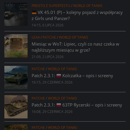
PROSTO Z SUPERTESTU
/
WORLD OF TANKS
VK 45.01 (P) – kolejny pojazd z współpracy
z Girls und Panzer?
14:15, 6 LIPCA 2026
LEAK
/
PATCHE
/
WORLD OF TANKS
Miesiąc w WoT: Lipiec, czyli co nasz czeka w
najbliższym miesiącu w grze?
21:09, 2 LIPCA 2026
PATCHE
/
WORLD OF TANKS
Patch 2.3.1:
Kolczatka – opis i screeny
16:15, 29 CZERWCA 2026
PATCHE
/
WORLD OF TANKS
Patch 2.3.1:
63TP Rycerski – opis i screeny
16:08, 29 CZERWCA 2026
PATCHE
/
WORLD OF TANKS