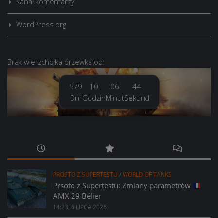
Kanał komentarzy
WordPress.org
Brak
wierzchołka drzewka
od:
579
10
06
45
Dni
Godzin
Minut
Sekund
PROSTO Z SUPERTESTU
/
WORLD OF TANKS
Prsoto z Supertestu: Zmiany parametrów
AMX 29 Bélier
14:23, 6 LIPCA 2026