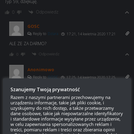
Typ 59, dziękuję.
Odpowiedz
0
GOSC
Reply to
Dziara
17:21, 14 kwietnia 2020 17:21
ALE ZE ZA DARMO?
Odpowiedz
0
Anonimowo
Reply to
GOSC
17:25, 14 kwietnia 2020 17:25
Sprawdzone info od pewnego jutubera. Twierdzi że jego
Szanujemy Twoją prywatność
źródło tym razem jest legitne.
Razem z naszymi partnerami przechowujemy na
urządzeniu informacje, takie jak pliki cookie, i
Odpowiedz
0
uzyskujemy do nich dostęp, a także przetwarzamy
dane osobowe, takie jak niepowtarzalne identyfikatory
i standardowe informacje wysyłane przez urządzenie,
Anonimowo
w celu zapewniania spersonalizowanych reklam i
Reply to
Anonimowo
18:23, 14 kwietnia 2020 18:23
treści, pomiaru reklam i treści oraz zbierania opinii