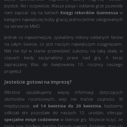
Joystick. No i oczywiście, Wasza pasja i oddanie grze pozwoliły
nam zapisać się na kartach
Księgi rekordów Guinnessa
w
kategorii największej liczby graczy jednocześnie zalogowanych
na serwerze MMO.
Jednak co najważniejsze, zyskaliśmy miliony oddanych fanów
na całym świecie, co jest naszym największym osiągnięciem.
Nikt nie był w stanie przewidzieć sukcesu na taką skalę, w
czasach kiedy zaczynaliśmy prace nad grą. A teraz
zapraszamy Was do świętowania 10. rocznicy naszego
projektu!
Jesteście gotowi na imprezę?
Wkrótce opublikujemy więcej informacji dotyczących
obchodów rocznicowych, więc nie traćcie czujności. W
międzyczasie,
od 14 kwietnia do 20 kwietnia
, będziemy
odliczali dni pozostałe do naszych 10. urodzin, oferując
specjalne misje codzienne
w kliencie gry. Możecie liczyć, że
będą one źródłem bardzo fajnych nagród. Każdego dnia ich