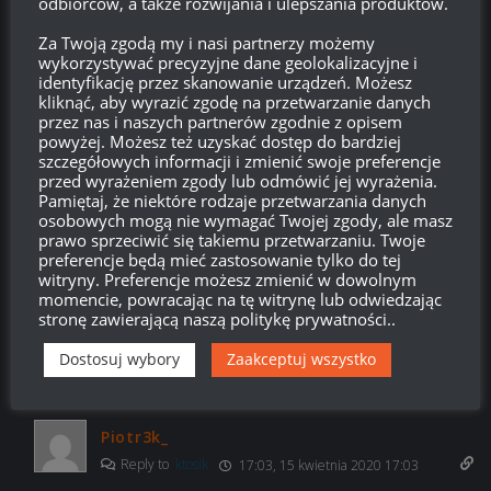
odbiorców, a także rozwijania i ulepszania produktów.
Sk00……?
Za Twoją zgodą my i nasi partnerzy możemy
Odpowiedz
0
wykorzystywać precyzyjne dane geolokalizacyjne i
identyfikację przez skanowanie urządzeń. Możesz
kliknąć, aby wyrazić zgodę na przetwarzanie danych
przez nas i naszych partnerów zgodnie z opisem
powyżej. Możesz też uzyskać dostęp do bardziej
kluska07
17:14, 14 kwietnia 2020 17:14
szczegółowych informacji i zmienić swoje preferencje
przed wyrażeniem zgody lub odmówić jej wyrażenia.
To stąd pojawił się ten pasek z % pomarańczowy
Pamiętaj, że niektóre rodzaje przetwarzania danych
osobowych mogą nie wymagać Twojej zgody, ale masz
Odpowiedz
0
prawo sprzeciwić się takiemu przetwarzaniu. Twoje
preferencje będą mieć zastosowanie tylko do tej
ktosik
witryny. Preferencje możesz zmienić w dowolnym
momencie, powracając na tę witrynę lub odwiedzając
Reply to
kluska07
22:47, 14 kwietnia 2020 22:47
stronę zawierającą naszą politykę prywatności..
o co chodzi z tym paskiem mam jakies 15 %….?
Dostosuj wybory
Zaakceptuj wszystko
Odpowiedz
0
Piotr3k_
Reply to
ktosik
17:03, 15 kwietnia 2020 17:03