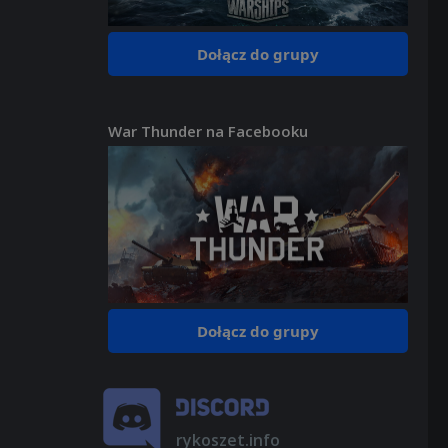
Dołącz do grupy
War Thunder na Facebooku
Dołącz do grupy
rykoszet.info