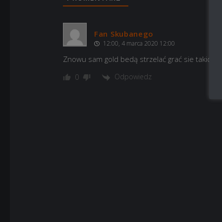
Fan Skubanego
12:00, 4 marca 2020 12:00
Znowu sam gold bedą strzelać grać sie takich 
Odpowiedz
0