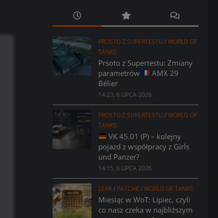
PROSTO Z SUPERTESTU
/
WORLD OF
TANKS
Prsoto z Supertestu: Zmiany
parametrów
AMX 29
Bélier
14:23, 6 LIPCA 2026
PROSTO Z SUPERTESTU
/
WORLD OF
TANKS
VK 45.01 (P) – kolejny
pojazd z współpracy z Girls
und Panzer?
14:15, 6 LIPCA 2026
LEAK
/
PATCHE
/
WORLD OF TANKS
Miesiąc w WoT: Lipiec, czyli
co nasz czeka w najbliższym