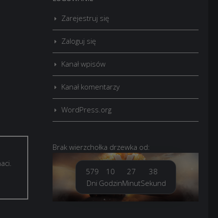
Zarejestruj się
Zaloguj się
Kanał wpisów
Kanał komentarzy
WordPress.org
Brak
wierzchołka drzewka
od:
aci.
579
10
27
39
Dni
Godzin
Minut
Sekund