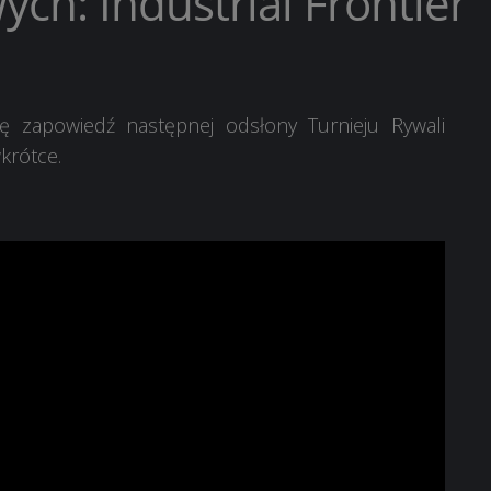
ych: Industrial Frontier
ę zapowiedź następnej odsłony Turnieju Rywali
wkrótce.