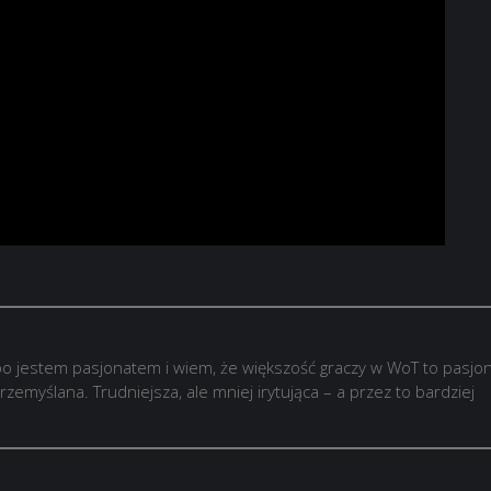
o jestem pasjonatem i wiem, że większość graczy w WoT to pasjon
rzemyślana. Trudniejsza, ale mniej irytująca – a przez to bardziej