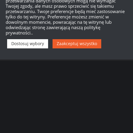
przetwarzania danych osobowych mogą nie wymagać
Twojej zgody, ale masz prawo sprzeciwić się takiemu
przetwarzaniu. Twoje preferencje będą mieć zastosowanie
tylko do tej witryny. Preferencje możesz zmienić w
dowolnym momencie, powracając na tę witrynę lub
odwiedzając stronę zawierającą naszą politykę
prywatności..
nie da
Dostosuj wybory
Zaakceptuj wszystko