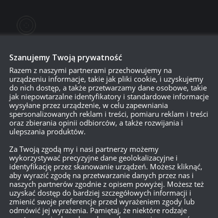
Szanujemy Twoją prywatność
Razem z naszymi partnerami przechowujemy na
urządzeniu informacje, takie jak pliki cookie, i uzyskujemy
do nich dostęp, a także przetwarzamy dane osobowe, takie
jak niepowtarzalne identyfikatory i standardowe informacje
wysyłane przez urządzenie, w celu zapewniania
spersonalizowanych reklam i treści, pomiaru reklam i treści
oraz zbierania opinii odbiorców, a także rozwijania i
750
ulepszania produktów.
Za Twoją zgodą my i nasi partnerzy możemy
wykorzystywać precyzyjne dane geolokalizacyjne i
{}
[+]
identyfikację przez skanowanie urządzeń. Możesz kliknąć,
aby wyrazić zgodę na przetwarzanie danych przez nas i
Dowiedz się, w jaki sposób przetwarzane są dane Twoich
naszych partnerów zgodnie z opisem powyżej. Możesz też
uzyskać dostęp do bardziej szczegółowych informacji i
zmienić swoje preferencje przed wyrażeniem zgody lub
odmówić jej wyrażenia. Pamiętaj, że niektóre rodzaje