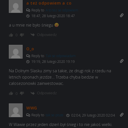
a też odpowiem a co
Reply to
A to też se odpowiem
18:47, 28 lutego 2020 18:47
a u mnie nie było śniegu
Odpowiedz
0
O_o
Reply to
Tak se odpowiadam
19:19, 28 lutego 2020 19:19
Na Dolnym Slasku zimy sa takie, ze drugi rok z rzedu na
letnich oponach jezdze… Trzeba chyba bedzie w
calosezonowki zainwestowac.
Odpowiedz
0
WWG
Reply to
tak se pisze
02:04, 29 lutego 2020 02:04
W Wawie przez jeden dzień był śnieg i to nie jakoś wielki.