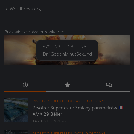
WordPress.org
Brak
wierzchołka drzewka
od:
579
23
18
26
Dni
Godzin
Minut
Sekund
PROSTO Z SUPERTESTU
/
WORLD OF TANKS
Prsoto z Supertestu: Zmiany parametrów
AMX 29 Bélier
14:23, 6 LIPCA 2026
PROSTO Z SUPERTESTU
/
WORLD OF TANKS