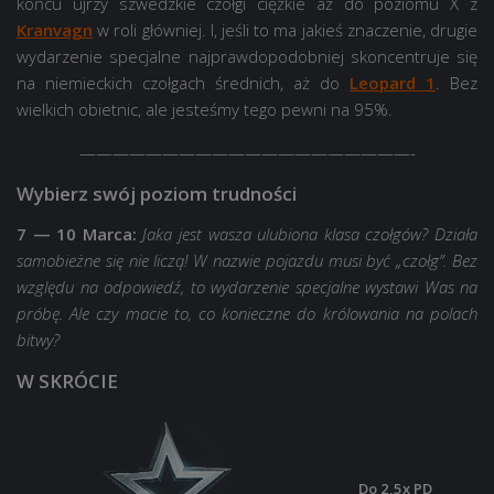
końcu ujrzy szwedzkie czołgi ciężkie aż do poziomu X z
Kranvagn
w roli główniej. I, jeśli to ma jakieś znaczenie, drugie
wydarzenie specjalne najprawdopodobniej skoncentruje się
na niemieckich czołgach średnich, aż do
Leopard 1
. Bez
wielkich obietnic, ale jesteśmy tego pewni na 95%.
————————————————————-
Wybierz swój poziom trudności
7 — 10 Marca:
Jaka jest wasza ulubiona klasa czołgów? Działa
samobieżne się nie liczą! W nazwie pojazdu musi być „czołg”. Bez
względu na odpowiedź, to wydarzenie specjalne wystawi Was na
próbę. Ale czy macie to, co konieczne do królowania na polach
bitwy?
W SKRÓCIE
Do 2,5x PD