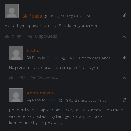
Skifbaca
06:00, 29 lutego 2020 06:00
Ala to bym spawał jak ruski Saszka migomatem.
Odpowiedz
0
Lechu
Reply to
Skifbaca
04:29, 1 marca 2020 04:29
Najpierw musisz dorosnąć i zmądrzeć pajacyku
Odpowiedz
0
Anonimowo
Reply to
Lechu
18:05, 2 marca 2020 18:05
potwierdzam, znajdz sobie lepszy obiekt zachwytu, bo mam
wrażenie, że postawili by tam geslerową i też takie
komentarze by się pojawiały