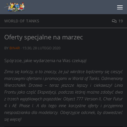
Skip to content
WORLD OF TANKS
19
Oferty specjalne na marzec
BY
BIN4R
·
15:30, 28 LUTEGO 2020
Spójrzcie, jakie wydarzenia na Was czekają!
Zima się kończy, a to znaczy, że już wkrótce będziemy się cieszyć
marcowymi ofertami i promocjami w World of Tanks. Odmieniony
Wierzchołek Drzewa – teraz jeszcze lepszy i ciekawszy! Linia
Frontu jako część Ekspedycji, podczas której można zdobyć dwa
z trzech wyjątkowych pojazdów: Object 777 Version II, Char Futur
4 i AE Phase I. A do tego inne korzystne oferty i przyjemna
niespodzianka dla modelarzy. Obejrzyjcie odcinek, by dowiedzieć
się więcej!