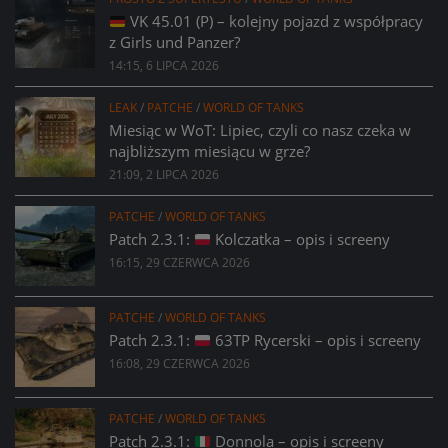
VK 45.01 (P) – kolejny pojazd z współpracy
z Girls und Panzer?
14:15, 6 LIPCA 2026
LEAK
/
PATCHE
/
WORLD OF TANKS
Miesiąc w WoT: Lipiec, czyli co nasz czeka w
najbliższym miesiącu w grze?
21:09, 2 LIPCA 2026
PATCHE
/
WORLD OF TANKS
Patch 2.3.1:
Kolczatka – opis i screeny
16:15, 29 CZERWCA 2026
PATCHE
/
WORLD OF TANKS
Patch 2.3.1:
63TP Rycerski – opis i screeny
16:08, 29 CZERWCA 2026
PATCHE
/
WORLD OF TANKS
Patch 2.3.1:
Donnola – opis i screeny