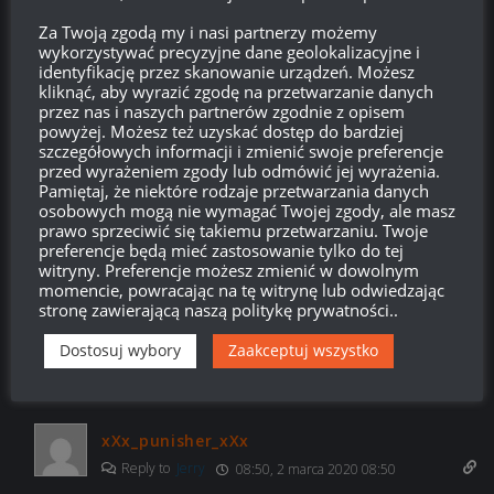
Odpowiedz
0
Za Twoją zgodą my i nasi partnerzy możemy
wykorzystywać precyzyjne dane geolokalizacyjne i
identyfikację przez skanowanie urządzeń. Możesz
kliknąć, aby wyrazić zgodę na przetwarzanie danych
Arinho
20:28, 28 lutego 2020 20:28
przez nas i naszych partnerów zgodnie z opisem
powyżej. Możesz też uzyskać dostęp do bardziej
Kiedy nowy sezon bitew rankingowych?
szczegółowych informacji i zmienić swoje preferencje
przed wyrażeniem zgody lub odmówić jej wyrażenia.
Odpowiedz
0
Pamiętaj, że niektóre rodzaje przetwarzania danych
osobowych mogą nie wymagać Twojej zgody, ale masz
prawo sprzeciwić się takiemu przetwarzaniu. Twoje
preferencje będą mieć zastosowanie tylko do tej
witryny. Preferencje możesz zmienić w dowolnym
Jerry
18:20, 28 lutego 2020 18:20
momencie, powracając na tę witrynę lub odwiedzając
stronę zawierającą naszą politykę prywatności..
Którą linia do Leoparda 1 jest lepsza przez VK 30.02 D czy SP
I C?
Dostosuj wybory
Zaakceptuj wszystko
Odpowiedz
0
xXx_punisher_xXx
Reply to
Jerry
08:50, 2 marca 2020 08:50