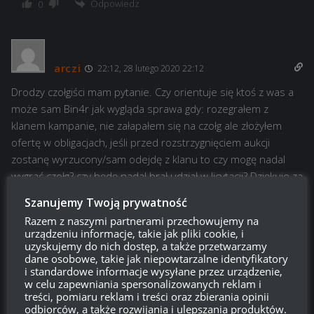
Odpowiedz
0
arczi
22:12, 28 lutego 2020 22:12
Drodzy czołgiści mam pytanie. Czy orientuje się ktoś z was a
może sam Bin4r jak wygląda sprawa gdy: rozegrałem z
klanem kampanie, nie załapałem się na czołg ale złożyłem
ofertę w obligacjach, jeśli przed rozstrzygnięciem aukcji
zostanę wyrzucony/sam odejdę z klanu to czy mogę nadal
wygrać czołg? czy będę nadal brał udział w licytacji? Dziękuje za
odpowiedź.
Szanujemy Twoją prywatność
Odpowiedz
0
Razem z naszymi partnerami przechowujemy na
urządzeniu informacje, takie jak pliki cookie, i
uzyskujemy do nich dostęp, a także przetwarzamy
Anonimowo
dane osobowe, takie jak niepowtarzalne identyfikatory
Reply to
arczi
13:58, 29 lutego 2020 13:58
i standardowe informacje wysyłane przez urządzenie,
w celu zapewniania spersonalizowanych reklam i
mozesz wyjsc z klanu i licytowac czolg
treści, pomiaru reklam i treści oraz zbierania opinii
odbiorców, a także rozwijania i ulepszania produktów.