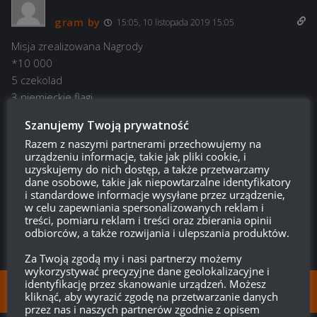
gram by
15:05, 10 listopada 2019 15:05
Misja zrealizowana Nagrody
*10 000
5 czekolad
3 niemieckie flagi
2 rezerwy osobiste: 50% więcej PD przez godzinę
Szanujemy Twoją prywatność
2 rezerwy osobiste: 200% więcej doświadczenia dla załogi
Razem z naszymi partnerami przechowujemy na
urządzeniu informacje, takie jak pliki cookie, i
uzyskujemy do nich dostęp, a także przetwarzamy
Odpowiedz
0
dane osobowe, takie jak niepowtarzalne identyfikatory
i standardowe informacje wysyłane przez urządzenie,
w celu zapewniania spersonalizowanych reklam i
treści, pomiaru reklam i treści oraz zbierania opinii
odbiorców, a także rozwijania i ulepszania produktów.
Za Twoją zgodą my i nasi partnerzy możemy
wykorzystywać precyzyjne dane geolokalizacyjne i
identyfikację przez skanowanie urządzeń. Możesz
FOLLOW:
kliknąć, aby wyrazić zgodę na przetwarzanie danych
przez nas i naszych partnerów zgodnie z opisem