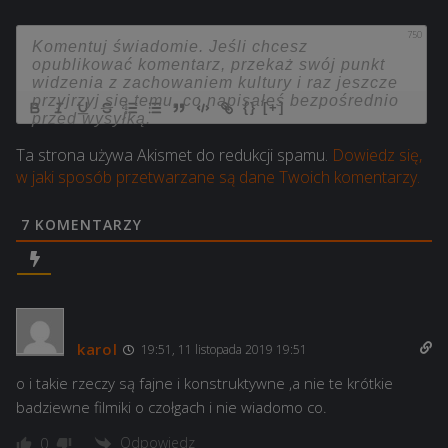
750
{}
[+]
Ta strona używa Akismet do redukcji spamu.
Dowiedz się,
w jaki sposób przetwarzane są dane Twoich komentarzy.
7
KOMENTARZY
karol
19:51, 11 listopada 2019 19:51
o i takie rzeczy są fajne i konstruktywne ,a nie te krótkie
badziewne filmiki o czołgach i nie wiadomo co.
Odpowiedz
0