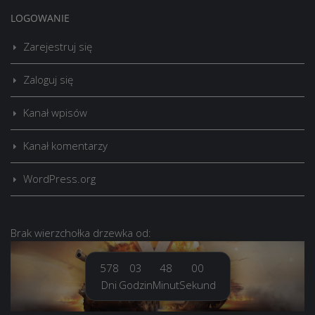
LOGOWANIE
Zarejestruj się
Zaloguj się
Kanał wpisów
Kanał komentarzy
WordPress.org
Brak
wierzchołka drzewka
od:
578
03
48
01
Dni
Godzin
Minut
Sekund