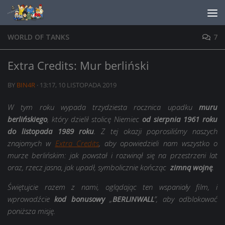
Skip to content
WORLD OF TANKS
7
Extra Credits: Mur berliński
BY
BIN4R
·
13:17, 10 LISTOPADA 2019
W tym roku wypada trzydziesta rocznica upadku
muru
berlińskiego
, który dzielił stolicę Niemiec
od sierpnia 1961 roku
do listopada 1989 roku
. Z tej okazji poprosiliśmy naszych
znajomych w
Extra Credits
, aby opowiedzieli nam wszystko o
murze berlińskim: jak powstał i rozwinął się na przestrzeni lat
oraz, rzecz jasna, jak upadł, symbolicznie kończąc
zimną wojnę
.
Świętujcie razem z nami, oglądając ten wspaniały film, i
wprowadźcie
kod bonusowy
„
BERLINWALL
”, aby odblokować
poniższa misję.