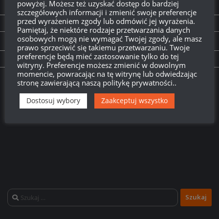
powyżej. Możesz też uzyskać dostęp do bardziej
NEXT STORY
szczegółowych informacji i zmienić swoje preferencje
przed wyrażeniem zgody lub odmówić jej wyrażenia.
Puerto Rico – Nowa „dycha” nadpływa!
Pamiętaj, że niektóre rodzaje przetwarzania danych
osobowych mogą nie wymagać Twojej zgody, ale masz
PREVIOUS STORY
prawo sprzeciwić się takiemu przetwarzaniu. Twoje
preferencje będą mieć zastosowanie tylko do tej
Kod bonusowy: Dodatkowe kredyty!
witryny. Preferencje możesz zmienić w dowolnym
momencie, powracając na tę witrynę lub odwiedzając
stronę zawierającą naszą politykę prywatności..
Twitch.tv - Zurugula
Dostosuj wybory
Zaakceptuj wszystko
Szukaj: