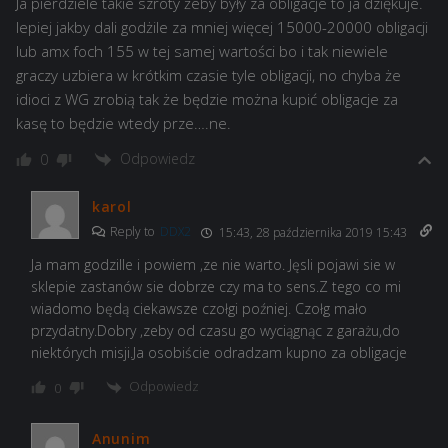
Ja pierdziele takie szroty żeby były za obligacje to ja dziękuje.
lepiej jakby dali godżile za mniej więcej 15000-20000 obligacji
lub amx foch 155 w tej samej wartości bo i tak niewiele
graczy uzbiera w krótkim czasie tyle obligacji, no chyba że
idioci z WG zrobią tak że będzie można kupić obligacje za
kasę to będzie wtedy prze….ne.
Odpowiedz
0
karol
Reply to
DDX2
15:43, 28 października 2019 15:43
Ja mam godzille i powiem ,ze nie warto. Jęsli pojawi sie w
sklepie zastanów sie dobrze czy ma to sens.Z tego co mi
wiadomo będą ciekawsze czołgi poźniej. Czołg mało
przydatny.Dobry ,zeby od czasu go wyciągnąc z garażu,do
niektórych misji.Ja osobiście odradzam kupno za obligacje
Odpowiedz
0
Anunim