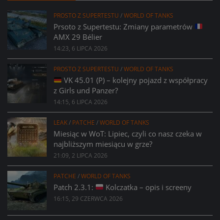
PROSTO Z SUPERTESTU
/
WORLD OF TANKS
Prsoto z Supertestu: Zmiany parametrów
AMX 29 Bélier
14:23, 6 LIPCA 2026
PROSTO Z SUPERTESTU
/
WORLD OF TANKS
VK 45.01 (P) – kolejny pojazd z współpracy
z Girls und Panzer?
14:15, 6 LIPCA 2026
LEAK
/
PATCHE
/
WORLD OF TANKS
Miesiąc w WoT: Lipiec, czyli co nasz czeka w
najbliższym miesiącu w grze?
21:09, 2 LIPCA 2026
PATCHE
/
WORLD OF TANKS
Patch 2.3.1:
Kolczatka – opis i screeny
16:15, 29 CZERWCA 2026