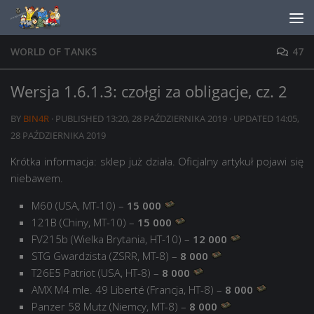
Skip to content
WORLD OF TANKS
47
Wersja 1.6.1.3: czołgi za obligacje, cz. 2
BY
BIN4R
· PUBLISHED
13:20, 28 PAŹDZIERNIKA 2019
· UPDATED
14:05,
28 PAŹDZIERNIKA 2019
Krótka informacja: sklep już działa. Oficjalny artykuł pojawi się
niebawem.
M60 (USA, MТ-10) –
15 000
121B (Chiny, MТ-10) –
15 000
FV215b (Wielka Brytania, HT-10) –
12 000
STG Gwardzista (ZSRR, MТ-8) –
8 000
T26E5 Patriot (USA, HT-8) –
8 000
AMX M4 mle. 49 Liberté (Francja, HT-8) –
8 000
Panzer 58 Mutz (Niemcy, MТ-8) –
8 000