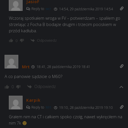
JasioF
Reply to
wcr
14:54, 29 października 2019 14:54
Wczoraj spotkałem wroga w FV – potwierdzam – spaliłem go
strzelając z Focha B bodajże drugim i trzecim pociskiem w
przód kadłuba.
Odpowiedz
0
Mrt
18:41, 28 października 2019 18:41
A co panowie sądzicie o M60?
Odpowiedz
0
Karpik
Reply to
Mrt
19:10, 28 października 2019 19:10
Grałem nim na CT i całkiem spoko czołg, nawet wykręciłem na
nim 7k