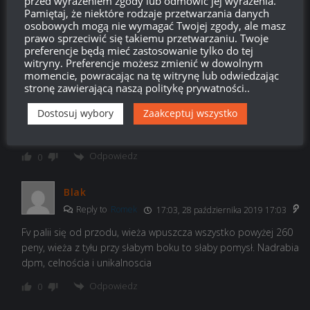
przed wyrażeniem zgody lub odmówić jej wyrażenia.
Pamiętaj, że niektóre rodzaje przetwarzania danych
Która X najlepsza ? Fv ? Jak sądzicie koledzy .
osobowych mogą nie wymagać Twojej zgody, ale masz
prawo sprzeciwić się takiemu przetwarzaniu. Twoje
Odpowiedz
0
preferencje będą mieć zastosowanie tylko do tej
witryny. Preferencje możesz zmienić w dowolnym
momencie, powracając na tę witrynę lub odwiedzając
Kj22
stronę zawierającą naszą politykę prywatności..
Reply to
Romek
13:56, 28 października 2019 13:56
Dostosuj wybory
Zaakceptuj wszystko
Nie sugeruj sie za bardzo, ale wydaje mi się, że 121B byl
najlepszy.
Odpowiedz
0
Blak
Reply to
Romek
17:03, 28 października 2019 17:03
Fv palii się od przodu, wieża wpuszcza wszystko powyżej 260
peny, wieża z tyłu przy słabym boku to słaby pomysł. Nadrabia
dpm, celnościa i unikalnoscia
Odpowiedz
0