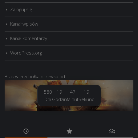
Zaloguj się
Kanał wpisów
Kanał komentarzy
WordPress.org
Brak
wierzchołka drzewka
od:
580
19
47
20
Dni
Godzin
Minut
Sekund