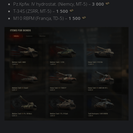
Pz.Kpfw. IV hydrostat. (Niemcy, MТ-5) –
3 000
Т-34S (ZSRR, MТ-5) –
1 500
M10 RBFM (Francja, TD-5) –
1 500