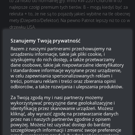
to za nisko do normalnej gry. Imho KW-220 i Churchill III to
najlepsze czołgi premium tych tierów. 8 – mogą kiedyś być za
rekruta + to, że nie są to pojazdy jakieś wybitne na tle obecnej
mety (Dżepetto/Defektor). Na pewno Patriot lepszy niż to co w
drzewku USA.
Odpowiedz
0
Szanujemy Twoją prywatność
Razem z naszymi partnerami przechowujemy na
Jaskier
urządzeniu informacje, takie jak pliki cookie, i
uzyskujemy do nich dostęp, a także przetwarzamy
Reply to
Anonimowo
dane osobowe, takie jak niepowtarzalne identyfikatory
17:46, 28 października 2019 17:46
i standardowe informacje wysyłane przez urządzenie,
I tak raczej na pewno nie będzie 907 i chiefteina za obligacjie
w celu zapewniania spersonalizowanych reklam i
treści, pomiaru reklam i treści oraz zbierania opinii
w tym sklepie więc się tak nie podniecajcie
Polecam
odbiorców, a także rozwijania i ulepszania produktów.
obejrzeć materiał na ten temat na yt np u multiego albo
innych
Za Twoją zgodą my i nasi partnerzy możemy
wykorzystywać precyzyjne dane geolokalizacyjne i
Odpowiedz
0
identyfikację przez skanowanie urządzeń. Możesz
kliknąć, aby wyrazić zgodę na przetwarzanie danych
przez nas i naszych partnerów zgodnie z opisem
powyżej. Możesz też uzyskać dostęp do bardziej
szczegółowych informacji i zmienić swoje preferencje
Romek
13:52, 28 października 2019 13:52