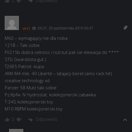
Odpowiedz
0
wcr
06:37, 29 października 2019 06:37
M60 – wymagający nie dla noba
121B – Taki sobie
FV215b dobra celnosc i rozrzut pali sie elewacja do ****
STG Gwardzista gut:)
T26E5 Patriot -kupa
AMX M4 mle. 49 Liberté – latajacy beret (amo rack hit)
creative technology xd
Panzer 58 Mutz taki sobie
Pz.Kpfw. IV hydrostat. kolekcjonerski zabawka
Т-34S kolekcjonerski toy
M10 RBFM kolekcjonerski toy
Odpowiedz
0