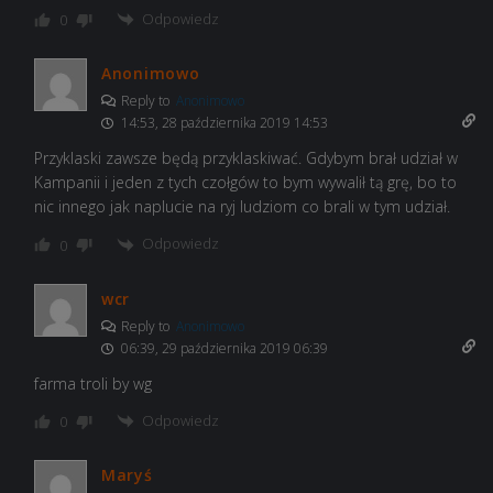
Odpowiedz
0
Anonimowo
Reply to
Anonimowo
14:53, 28 października 2019 14:53
Przyklaski zawsze będą przyklaskiwać. Gdybym brał udział w
Kampanii i jeden z tych czołgów to bym wywalił tą grę, bo to
nic innego jak naplucie na ryj ludziom co brali w tym udział.
Odpowiedz
0
wcr
Reply to
Anonimowo
06:39, 29 października 2019 06:39
farma troli by wg
Odpowiedz
0
Maryś