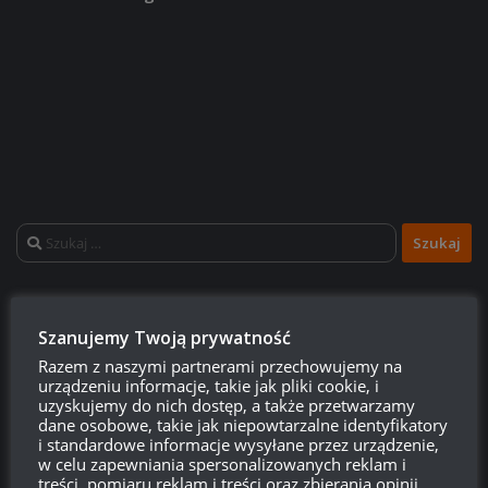
Szukaj:
LOGOWANIE
Szanujemy Twoją prywatność
Zarejestruj się
Razem z naszymi partnerami przechowujemy na
urządzeniu informacje, takie jak pliki cookie, i
uzyskujemy do nich dostęp, a także przetwarzamy
Zaloguj się
dane osobowe, takie jak niepowtarzalne identyfikatory
i standardowe informacje wysyłane przez urządzenie,
w celu zapewniania spersonalizowanych reklam i
Kanał wpisów
treści, pomiaru reklam i treści oraz zbierania opinii