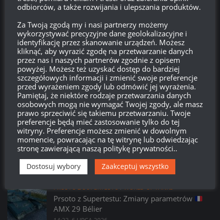
odbiorców, a także rozwijania i ulepszania produktów.
Kanał komentarzy
Za Twoją zgodą my i nasi partnerzy możemy
wykorzystywać precyzyjne dane geolokalizacyjne i
WordPress.org
identyfikację przez skanowanie urządzeń. Możesz
kliknąć, aby wyrazić zgodę na przetwarzanie danych
przez nas i naszych partnerów zgodnie z opisem
powyżej. Możesz też uzyskać dostęp do bardziej
Brak
wierzchołka drzewka
od:
szczegółowych informacji i zmienić swoje preferencje
przed wyrażeniem zgody lub odmówić jej wyrażenia.
Pamiętaj, że niektóre rodzaje przetwarzania danych
578
06
58
22
osobowych mogą nie wymagać Twojej zgody, ale masz
Dni
Godzin
Minut
Sekund
prawo sprzeciwić się takiemu przetwarzaniu. Twoje
preferencje będą mieć zastosowanie tylko do tej
witryny. Preferencje możesz zmienić w dowolnym
momencie, powracając na tę witrynę lub odwiedzając
stronę zawierającą naszą politykę prywatności..
Dostosuj wybory
Zaakceptuj wszystko
PROSTO Z SUPERTESTU
/
WORLD OF TANKS
Prsoto z Supertestu: Zmiany parametrów
AMX 29 Bélier