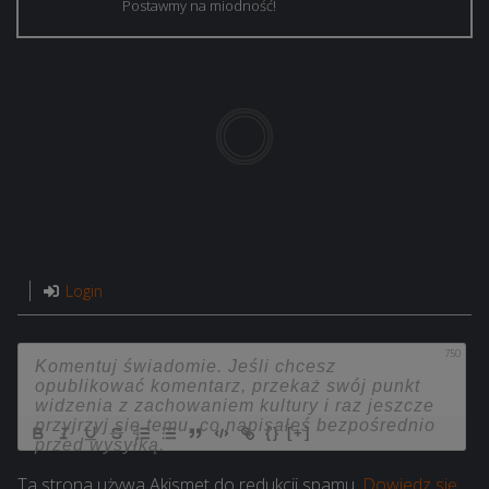
Postawmy na miodność!
Login
750
{}
[+]
Ta strona używa Akismet do redukcji spamu.
Dowiedz się,