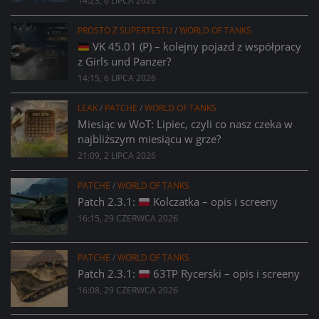
14:23, 6 LIPCA 2026
PROSTO Z SUPERTESTU
/
WORLD OF TANKS
VK 45.01 (P) – kolejny pojazd z współpracy
z Girls und Panzer?
14:15, 6 LIPCA 2026
LEAK
/
PATCHE
/
WORLD OF TANKS
Miesiąc w WoT: Lipiec, czyli co nasz czeka w
najbliższym miesiącu w grze?
21:09, 2 LIPCA 2026
PATCHE
/
WORLD OF TANKS
Patch 2.3.1:
Kolczatka – opis i screeny
16:15, 29 CZERWCA 2026
PATCHE
/
WORLD OF TANKS
Patch 2.3.1:
63TP Rycerski – opis i screeny
16:08, 29 CZERWCA 2026