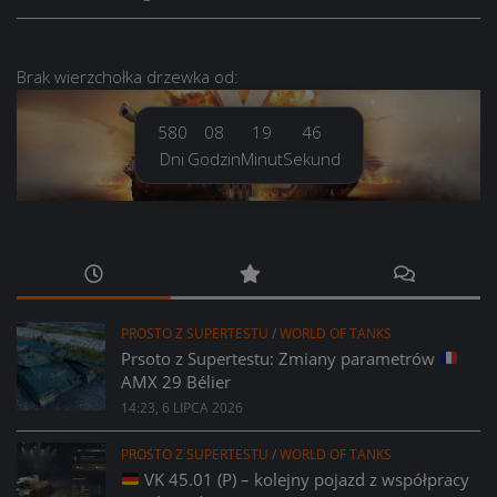
Brak
wierzchołka drzewka
od:
580
08
19
47
Dni
Godzin
Minut
Sekund
PROSTO Z SUPERTESTU
/
WORLD OF TANKS
Prsoto z Supertestu: Zmiany parametrów
AMX 29 Bélier
14:23, 6 LIPCA 2026
PROSTO Z SUPERTESTU
/
WORLD OF TANKS
VK 45.01 (P) – kolejny pojazd z współpracy