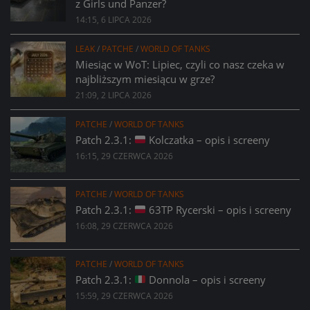
z Girls und Panzer?
14:15, 6 LIPCA 2026
LEAK
/
PATCHE
/
WORLD OF TANKS
Miesiąc w WoT: Lipiec, czyli co nasz czeka w
najbliższym miesiącu w grze?
21:09, 2 LIPCA 2026
PATCHE
/
WORLD OF TANKS
Patch 2.3.1:
Kolczatka – opis i screeny
16:15, 29 CZERWCA 2026
PATCHE
/
WORLD OF TANKS
Patch 2.3.1:
63TP Rycerski – opis i screeny
16:08, 29 CZERWCA 2026
PATCHE
/
WORLD OF TANKS
Patch 2.3.1:
Donnola – opis i screeny
15:59, 29 CZERWCA 2026