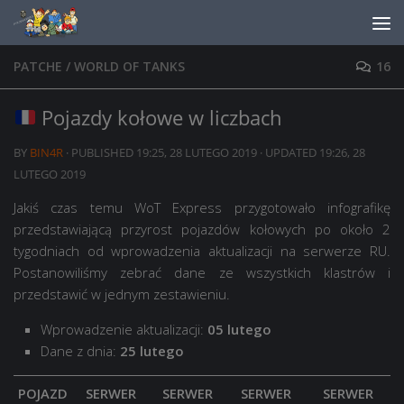
Skip to content
PATCHE
/
WORLD OF TANKS
16
Pojazdy kołowe w liczbach
BY
BIN4R
· PUBLISHED
19:25, 28 LUTEGO 2019
· UPDATED
19:26, 28
LUTEGO 2019
Jakiś czas temu WoT Express przygotowało infografikę
przedstawiającą przyrost pojazdów kołowych po około 2
tygodniach od wprowadzenia aktualizacji na serwerze RU.
Postanowiliśmy zebrać dane ze wszystkich klastrów i
przedstawić w jednym zestawieniu.
Wprowadzenie aktualizacji:
05 lutego
Dane z dnia:
25 lutego
POJAZD
SERWER
SERWER
SERWER
SERWER