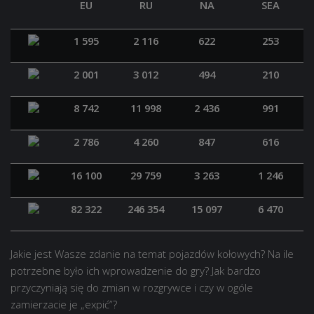
EU
RU
NA
SEA
1 595
2 116
622
253
2 001
3 012
494
210
8 742
11 998
2 436
991
2 786
4 260
847
616
16 100
29 759
3 263
1 246
82 322
246 354
15 097
6 470
Jakie jest Wasze zdanie na temat pojazdów kołowych? Na ile
potrzebne było ich wprowadzenie do gry? Jak bardzo
przyczyniają się do zmian w rozgrywce i czy w ogóle
zamierzacie je „expić”?