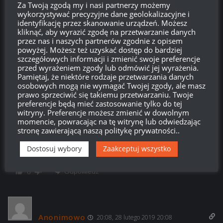
Za Twoją zgodą my i nasi partnerzy możemy
byle gówno (zresztą było to widać już wcześniej, chodzi o
wykorzystywać precyzyjne dane geolokalizacyjne i
dysproporcje premek do liczby grających) co może być winą
identyfikację przez skanowanie urządzeń. Możesz
naszych „Youtuberów” nie mówiących wprost że coś jest nie
kliknąć, aby wyrazić zgodę na przetwarzanie danych
warte nawet połowy ceny, gdzie na ruskich kanałach jak coś
przez nas i naszych partnerów zgodnie z opisem
jest ujowe to oni to po prostu mówią. Tak czy inaczej gracze z
powyżej. Możesz też uzyskać dostęp do bardziej
szczegółowych informacji i zmienić swoje preferencje
polski muszą płacić za to, że ich koledzy z zachodu mają
przed wyrażeniem zgody lub odmówić jej wyrażenia.
lepsze zarobki co osobiście mnie denerwuje biorąc pod
Pamiętaj, że niektóre rodzaje przetwarzania danych
uwage zysk netto Wargaming’u.
osobowych mogą nie wymagać Twojej zgody, ale masz
prawo sprzeciwić się takiemu przetwarzaniu. Twoje
Odpowiedz
0
preferencje będą mieć zastosowanie tylko do tej
witryny. Preferencje możesz zmienić w dowolnym
momencie, powracając na tę witrynę lub odwiedzając
glus1321
stronę zawierającą naszą politykę prywatności..
Reply to
stary
07:57, 1 marca 2019 07:57
Dostosuj wybory
Zaakceptuj wszystko
Dokładnie bo zamiast wydać na wg wydają na procenty.
Odpowiedz
0
Anonimowo
20:08, 28 lutego 2019 20:08