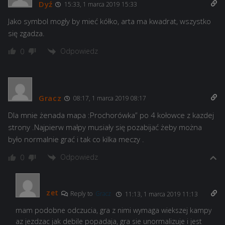
Dyź
15:33, 1 marca 2019 15:33
Jako symbol mogły by mieć kółko, arta ma kwadrat, wszystko
się zgadza.
Odpowiedz
0
Gracz
08:17, 1 marca 2019 08:17
Dla mnie żenada mapa :Prochorówka” po 4 kołowce z kazdej
strony .Najpierw małpy musiały się pozabijać żeby można
było normalnie grać i tak co kilka meczy .
Odpowiedz
0
zet
Reply to
Gracz
11:13, 1 marca 2019 11:13
mam podobne odczucia, gra z nimi wymaga wiekszej kampy
az jezdzac jak debile popadaja, gra sie unormalizuje i jest