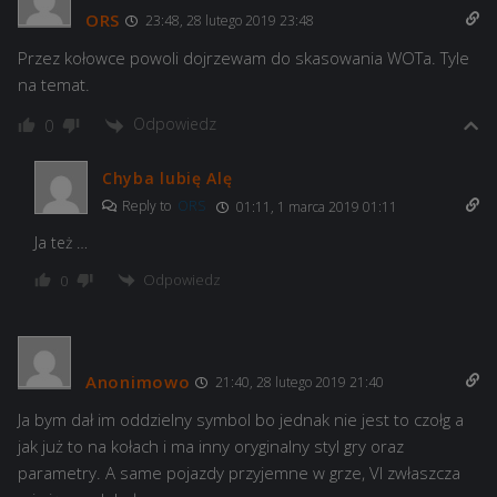
ORS
23:48, 28 lutego 2019 23:48
Przez kołowce powoli dojrzewam do skasowania WOTa. Tyle
na temat.
Odpowiedz
0
Chyba lubię Alę
Reply to
ORS
01:11, 1 marca 2019 01:11
Ja też …
Odpowiedz
0
Anonimowo
21:40, 28 lutego 2019 21:40
Ja bym dał im oddzielny symbol bo jednak nie jest to czołg a
jak już to na kołach i ma inny oryginalny styl gry oraz
parametry. A same pojazdy przyjemne w grze, VI zwłaszcza