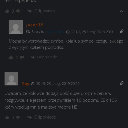
mi się spodobała.
Odpowiedz
0
jozek19
Reply to
Anonimowo
23:01, 28 lutego 2019 23:01
Można by wprowadzić symbol koła lub symbol czołgu lekkiego
z wyciętym kółkiem pośrodku.
Odpowiedz
0
Spy
20:19, 28 lutego 2019 20:19
Uważam, że kołowce dodają dość duże urozmaicenie w
rozgrywce, ale jestem przeciwnikiem 10 poziomu EBR 105
który według mnie ma zbyt mocne HE
Odpowiedz
0