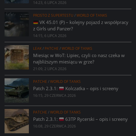
14:23, 6 LIPCA 2026
PROSTO Z SUPERTESTU
/
WORLD OF TANKS
VK 45.01 (P) – kolejny pojazd z współpracy
z Girls und Panzer?
14:15, 6 LIPCA 2026
LEAK
/
PATCHE
/
WORLD OF TANKS
Miesiąc w WoT: Lipiec, czyli co nasz czeka w
najbliższym miesiącu w grze?
21:09, 2 LIPCA 2026
PATCHE
/
WORLD OF TANKS
Patch 2.3.1:
Kolczatka – opis i screeny
16:15, 29 CZERWCA 2026
PATCHE
/
WORLD OF TANKS
Patch 2.3.1:
63TP Rycerski – opis i screeny
16:08, 29 CZERWCA 2026