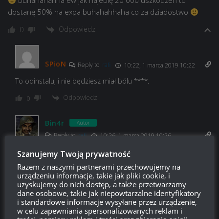
buhahahahha ew jak najebię 20 000 uszkodzeń to
dostanę 50% na expa buhahahhaha co za dziadostwo
Odpowiedz
0
SPioN
Reply to
rafi
10:22, 1 marca 2019 10:22
To odinstaluj i nie będziesz miał bólu ****.
Odpowiedz
0
Bin4r
Autor
Reply to
rafi
10:26, 1 marca 2019 10:26
Ominąłeś chyba
ten wpis
Szanujemy Twoją prywatność
Razem z naszymi partnerami przechowujemy na
Odpowiedz
0
urządzeniu informacje, takie jak pliki cookie, i
uzyskujemy do nich dostęp, a także przetwarzamy
dane osobowe, takie jak niepowtarzalne identyfikatory
bede fioletem
i standardowe informacje wysyłane przez urządzenie,
Reply to
Bin4r
14:16, 1 marca 2019 14:16
w celu zapewniania spersonalizowanych reklam i