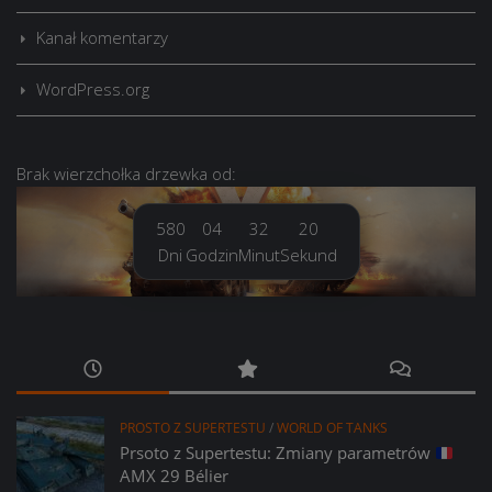
Kanał komentarzy
WordPress.org
Brak
wierzchołka drzewka
od:
580
04
32
21
Dni
Godzin
Minut
Sekund
PROSTO Z SUPERTESTU
/
WORLD OF TANKS
Prsoto z Supertestu: Zmiany parametrów
AMX 29 Bélier