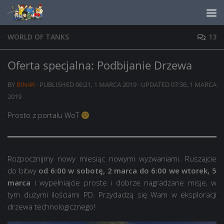
Skip to content
WORLD OF TANKS
13
Oferta specjalna: Podbijanie Drzewa
BY
BIN4R
· PUBLISHED
06:21, 1 MARCA 2019
· UPDATED
07:36, 1 MARCA
2019
Prosto z portalu WoT
Rozpocznijmy nowy miesiąc nowymi wyzwaniami. Ruszajcie
do bitwy
od 6:00 w sobotę, 2 marca do 6:00 we wtorek, 5
marca
i wypełniajcie proste i dobrze nagradzane misje, w
tym dużymi ilościami PD. Przydadzą się Wam w eksploracji
drzewa technologicznego!