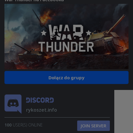
Dołącz do grupy
rykoszet.info
100
USER(S) ONLINE
JOIN SERVER