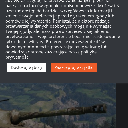
aby wyrazić zgodę na przetwarzanie danych przez nas i
naszych partnerów zgodnie z opisem powyżej. Możesz też
uzyskać dostęp do bardziej szczegółowych informacji i
zmienić swoje preferencje przed wyrażeniem zgody lub
odmówić jej wyrażenia. Pamiętaj, że niektóre rodzaje
przetwarzania danych osobowych mogą nie wymagać
Twojej zgody, ale masz prawo sprzeciwić się takiemu
przetwarzaniu. Twoje preferencje będą mieć zastosowanie
tylko do tej witryny. Preferencje możesz zmienić w
dowolnym momencie, powracając na tę witrynę lub
odwiedzając stronę zawierającą naszą politykę
prywatności..
Dostosuj wybory
Zaakceptuj wszystko