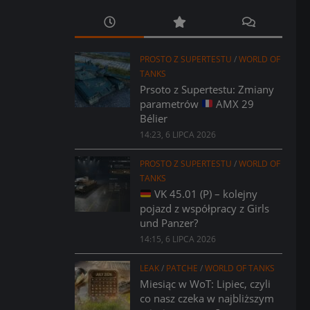
PROSTO Z SUPERTESTU
/
WORLD OF
TANKS
Prsoto z Supertestu: Zmiany
parametrów
AMX 29
Bélier
14:23, 6 LIPCA 2026
PROSTO Z SUPERTESTU
/
WORLD OF
TANKS
VK 45.01 (P) – kolejny
pojazd z współpracy z Girls
und Panzer?
14:15, 6 LIPCA 2026
LEAK
/
PATCHE
/
WORLD OF TANKS
Miesiąc w WoT: Lipiec, czyli
co nasz czeka w najbliższym