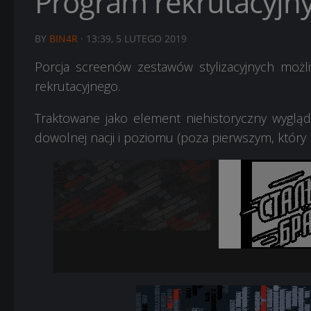
Program rekrutacyjny 
BY
BIN4R
·
13:39, 5 LUTEGO 2019
Porcja screenów zestawów stylizacyjnych możl
rekrutacyjnego.
Traktowane jako element niehistoryczny wyglą
dowolnej nacji i poziomu (poza pierwszym, który nał