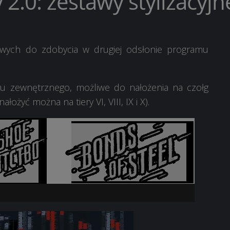
2.0: zestawy stylizacyjn
iwych do zdobycia w drugiej odsłonie programu
du zewnętrznego, możliwe do nałożenia na czołg
ożyć można na tiery VI, VIII, IX i X).