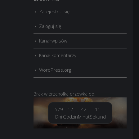
Zarejestruj się
Zaloguj się
Kanał wpisów
Kanał komentarzy
WordPress.org
Brak
wierzchołka drzewka
od:
579
12
42
13
Dni
Godzin
Minut
Sekund