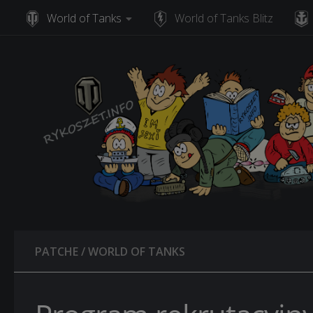
World of Tanks
World of Tanks Blitz
Skip to content
PATCHE
/
WORLD OF TANKS