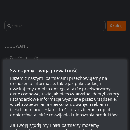
Szukaj:
LOGOWANIE
Zarejestruj się
Szanujemy Twoją prywatność
Zaloguj się
Razem z naszymi partnerami przechowujemy na
urządzeniu informacje, takie jak pliki cookie, i
Kanał wpisów
uzyskujemy do nich dostęp, a także przetwarzamy
dane osobowe, takie jak niepowtarzalne identyfikatory
Kanał komentarzy
i standardowe informacje wysyłane przez urządzenie,
w celu zapewniania spersonalizowanych reklam i
treści, pomiaru reklam i treści oraz zbierania opinii
WordPress.org
odbiorców, a także rozwijania i ulepszania produktów.
Za Twoją zgodą my i nasi partnerzy możemy