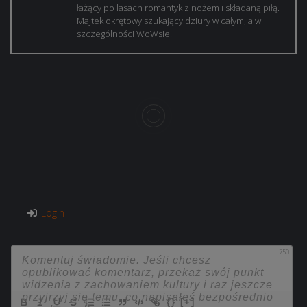
łażący po lasach romantyk z nożem i składaną piłą.
Majtek okrętowy szukający dziury w całym, a w
szczególności WoWsie.
Login
750
{}
[+]