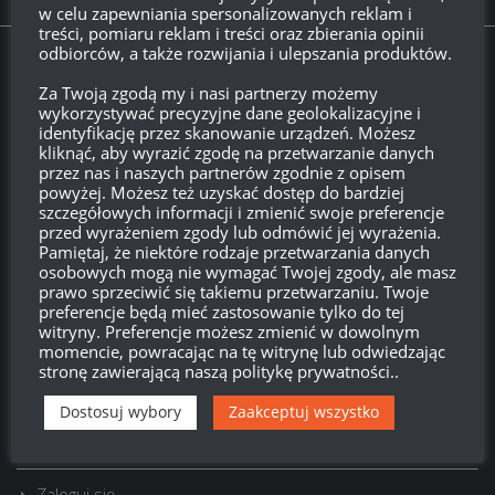
Sklep premium:
AMX 13 57
w celu zapewniania spersonalizowanych reklam i
treści, pomiaru reklam i treści oraz zbierania opinii
odbiorców, a także rozwijania i ulepszania produktów.
Twitch.tv - Zurugula
Za Twoją zgodą my i nasi partnerzy możemy
wykorzystywać precyzyjne dane geolokalizacyjne i
identyfikację przez skanowanie urządzeń. Możesz
kliknąć, aby wyrazić zgodę na przetwarzanie danych
przez nas i naszych partnerów zgodnie z opisem
powyżej. Możesz też uzyskać dostęp do bardziej
szczegółowych informacji i zmienić swoje preferencje
przed wyrażeniem zgody lub odmówić jej wyrażenia.
Pamiętaj, że niektóre rodzaje przetwarzania danych
osobowych mogą nie wymagać Twojej zgody, ale masz
prawo sprzeciwić się takiemu przetwarzaniu. Twoje
preferencje będą mieć zastosowanie tylko do tej
Szukaj:
witryny. Preferencje możesz zmienić w dowolnym
momencie, powracając na tę witrynę lub odwiedzając
stronę zawierającą naszą politykę prywatności..
LOGOWANIE
Dostosuj wybory
Zaakceptuj wszystko
Zarejestruj się
Zaloguj się