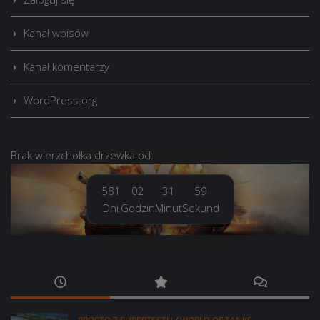
Kanał wpisów
Kanał komentarzy
WordPress.org
Brak
wierzchołka drzewka
od:
581
02
31
59
Dni
Godzin
Minut
Sekund