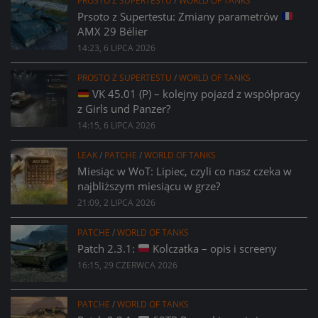
PROSTO Z SUPERTESTU
/
WORLD OF TANKS
Prsoto z Supertestu: Zmiany parametrów
AMX 29 Bélier
14:23, 6 LIPCA 2026
PROSTO Z SUPERTESTU
/
WORLD OF TANKS
VK 45.01 (P) – kolejny pojazd z współpracy
z Girls und Panzer?
14:15, 6 LIPCA 2026
LEAK
/
PATCHE
/
WORLD OF TANKS
Miesiąc w WoT: Lipiec, czyli co nasz czeka w
najbliższym miesiącu w grze?
21:09, 2 LIPCA 2026
PATCHE
/
WORLD OF TANKS
Patch 2.3.1:
Kolczatka – opis i screeny
16:15, 29 CZERWCA 2026
PATCHE
/
WORLD OF TANKS