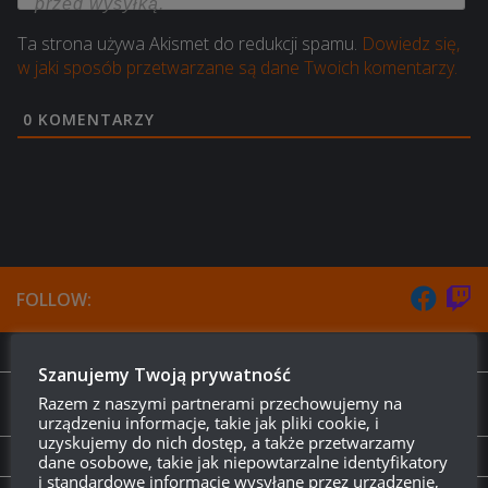
Ta strona używa Akismet do redukcji spamu.
Dowiedz się,
w jaki sposób przetwarzane są dane Twoich komentarzy.
0
KOMENTARZY
FOLLOW:
NEXT STORY
Szanujemy Twoją prywatność
Zmiany w balansie wysokotierowych krążowników
Razem z naszymi partnerami przechowujemy na
premium
urządzeniu informacje, takie jak pliki cookie, i
uzyskujemy do nich dostęp, a także przetwarzamy
dane osobowe, takie jak niepowtarzalne identyfikatory
PREVIOUS STORY
i standardowe informacje wysyłane przez urządzenie,