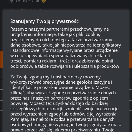
zjedzenia zrobić
Odpowiedz
0
Szanujemy Twoją prywatność
Razem z naszymi partnerami przechowujemy na
urządzeniu informacje, takie jak pliki cookie, i
uzyskujemy do nich dostęp, a także przetwarzamy
dane osobowe, takie jak niepowtarzalne identyfikatory
i standardowe informacje wysyłane przez urządzenie,
w celu zapewniania spersonalizowanych reklam i
FOLLOW:
treści, pomiaru reklam i treści oraz zbierania opinii
odbiorców, a także rozwijania i ulepszania produktów.
NEXT STORY
Za Twoją zgodą my i nasi partnerzy możemy
wykorzystywać precyzyjne dane geolokalizacyjne i
Zestaw stylizacyjny Tankolet
identyfikację przez skanowanie urządzeń. Możesz
kliknąć, aby wyrazić zgodę na przetwarzanie danych
PREVIOUS STORY
przez nas i naszych partnerów zgodnie z opisem
powyżej. Możesz też uzyskać dostęp do bardziej
Kalendarz adwentowy 2019 – dzień 17: T26E5 Patriot
szczegółowych informacji i zmienić swoje preferencje
przed wyrażeniem zgody lub odmówić jej wyrażenia.
Pamiętaj, że niektóre rodzaje przetwarzania danych
Twitch.tv - Zurugula
osobowych mogą nie wymagać Twojej zgody, ale masz
prawo sprzeciwić się takiemu przetwarzaniu. Twoje