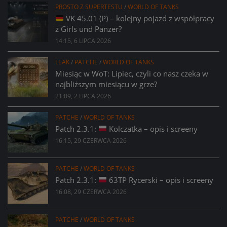
PROSTO Z SUPERTESTU
/
WORLD OF TANKS
VK 45.01 (P) – kolejny pojazd z współpracy
z Girls und Panzer?
14:15, 6 LIPCA 2026
LEAK
/
PATCHE
/
WORLD OF TANKS
Miesiąc w WoT: Lipiec, czyli co nasz czeka w
najbliższym miesiącu w grze?
21:09, 2 LIPCA 2026
PATCHE
/
WORLD OF TANKS
Patch 2.3.1:
Kolczatka – opis i screeny
16:15, 29 CZERWCA 2026
PATCHE
/
WORLD OF TANKS
Patch 2.3.1:
63TP Rycerski – opis i screeny
16:08, 29 CZERWCA 2026
PATCHE
/
WORLD OF TANKS