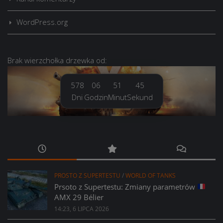
WordPress.org
Brak
wierzchołka drzewka
od:
578
06
51
46
Dni
Godzin
Minut
Sekund
PROSTO Z SUPERTESTU
/
WORLD OF TANKS
Prsoto z Supertestu: Zmiany parametrów
AMX 29 Bélier
14:23, 6 LIPCA 2026