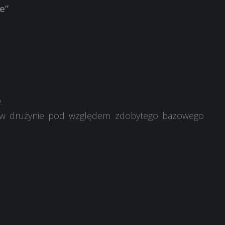
e”
.
czy w drużynie pod względem zdobytego bazowego
___________________