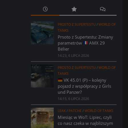
PROSTO Z SUPERTESTU
/
WORLD OF
TANKS
Prsoto z Supertestu: Zmiany
parametrów
AMX 29
Bélier
14:23, 6 LIPCA 2026
PROSTO Z SUPERTESTU
/
WORLD OF
TANKS
VK 45.01 (P) – kolejny
pojazd z współpracy z Girls
und Panzer?
14:15, 6 LIPCA 2026
LEAK
/
PATCHE
/
WORLD OF TANKS
Miesiąc w WoT: Lipiec, czyli
co nasz czeka w najbliższym