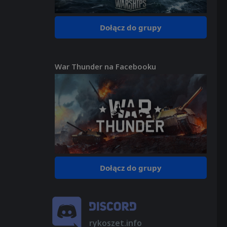
Dołącz do grupy
War Thunder na Facebooku
Dołącz do grupy
rykoszet.info