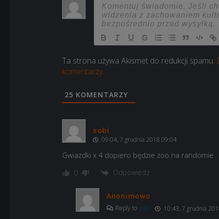
Ta strona używa Akismet do redukcji spamu.
komentarzy.
25
KOMENTARZY
sobi
09:04, 7 grudnia 2018 09:04
Gwiazdki x 4 dopiero będzie zoo na randomie
Odpowiedz
0
Anonimowo
Reply to
sobi
10:43, 7 grudnia 201