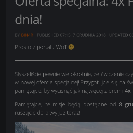
Oferta specjalna: 4x
dnia!
BY
BIN4R
· PUBLISHED
07:15, 7 GRUDNIA 2018
· UPDATED
0
Prosto z portalu WoT
Słyszeliście pewnie wielokrotnie, że ćwiczenie 
w nowej ofercie specjalnej! Przygotujcie się na ś
pamiętajcie, by wycisnąć jak najwięcej z premii
4x 
Pamiętajcie, te misje będą dostępne od
8 gr
ruszajcie do bitwy już teraz!