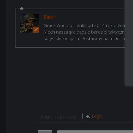
Bin4r
Gracz World of Tanks od 2014 roku. Gram, b
Niech nasza gra będzie bardziej taktyczna i p
satysfakcjonująca. Postawmy na miodność!
Login
Połącz za pomocą