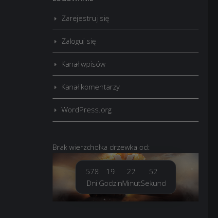
Zarejestruj się
Zaloguj się
Kanał wpisów
Kanał komentarzy
WordPress.org
Brak
wierzchołka drzewka
od:
578
19
22
53
Dni
Godzin
Minut
Sekund