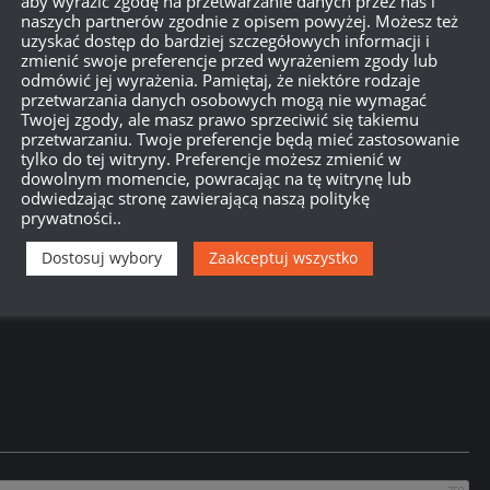
aby wyrazić zgodę na przetwarzanie danych przez nas i
naszych partnerów zgodnie z opisem powyżej. Możesz też
uzyskać dostęp do bardziej szczegółowych informacji i
zmienić swoje preferencje przed wyrażeniem zgody lub
odmówić jej wyrażenia. Pamiętaj, że niektóre rodzaje
o jestem pasjonatem i wiem, że większość graczy w WoT to pasjon
przetwarzania danych osobowych mogą nie wymagać
rzemyślana. Trudniejsza, ale mniej irytująca – a przez to bardziej
Twojej zgody, ale masz prawo sprzeciwić się takiemu
przetwarzaniu. Twoje preferencje będą mieć zastosowanie
tylko do tej witryny. Preferencje możesz zmienić w
dowolnym momencie, powracając na tę witrynę lub
odwiedzając stronę zawierającą naszą politykę
prywatności..
Dostosuj wybory
Zaakceptuj wszystko