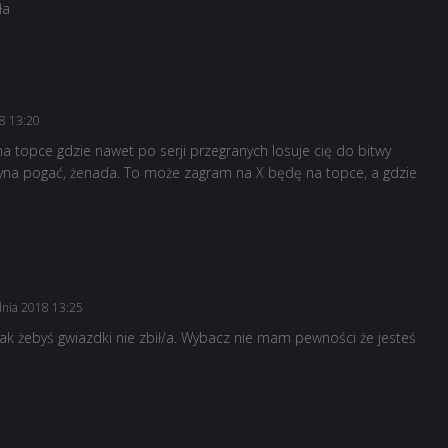
ła
8 13:20
y na topce gdzie nawet po serji przegranych losuje cię do bitwy
aczyna pogać, żenada. To może zagram na X będę na topce, a gdzie
dnia 2018 13:25
tak żebyś gwiazdki nie zbił/a. Wybacz nie mam pewności że jesteś