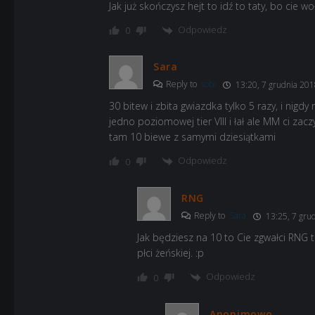
Jak już skończysz hejt to idź to taty, bo cie wo
Odpowiedz
0
Sara
Reply to
sobi
13:20, 7 grudnia 201
30 bitew i zbita gwiazdka tylko 5 razy, i nigd
jedno poziomowej tier VIII i łał ale MM ci z
tam 10 biewe z samymi dziesiątkami
Odpowiedz
0
RNG
Reply to
Sara
13:25, 7 gru
Jak będziesz na 10 to Cie zgwałci RNG 
płci żeńskiej. :p
Odpowiedz
0
Anonimowo