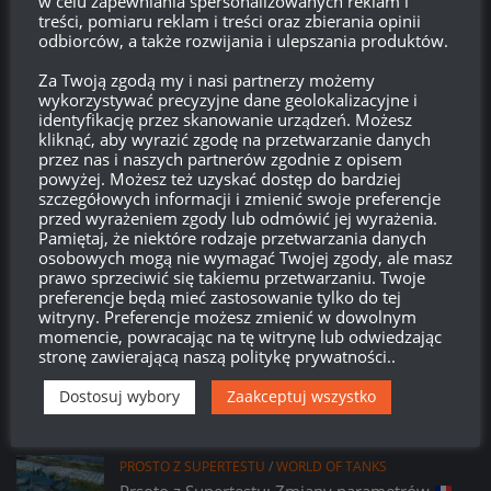
w celu zapewniania spersonalizowanych reklam i
treści, pomiaru reklam i treści oraz zbierania opinii
Kanał wpisów
odbiorców, a także rozwijania i ulepszania produktów.
Kanał komentarzy
Za Twoją zgodą my i nasi partnerzy możemy
wykorzystywać precyzyjne dane geolokalizacyjne i
identyfikację przez skanowanie urządzeń. Możesz
WordPress.org
kliknąć, aby wyrazić zgodę na przetwarzanie danych
przez nas i naszych partnerów zgodnie z opisem
powyżej. Możesz też uzyskać dostęp do bardziej
szczegółowych informacji i zmienić swoje preferencje
Brak
wierzchołka drzewka
od:
przed wyrażeniem zgody lub odmówić jej wyrażenia.
Pamiętaj, że niektóre rodzaje przetwarzania danych
osobowych mogą nie wymagać Twojej zgody, ale masz
577
15
27
28
prawo sprzeciwić się takiemu przetwarzaniu. Twoje
Dni
Godzin
Minut
Sekund
preferencje będą mieć zastosowanie tylko do tej
witryny. Preferencje możesz zmienić w dowolnym
momencie, powracając na tę witrynę lub odwiedzając
stronę zawierającą naszą politykę prywatności..
Dostosuj wybory
Zaakceptuj wszystko
PROSTO Z SUPERTESTU
/
WORLD OF TANKS