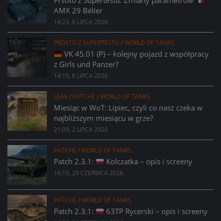
Prsoto z Supertestu: Zmiany parametrów
AMX 29 Bélier
14:23, 6 LIPCA 2026
PROSTO Z SUPERTESTU
/
WORLD OF TANKS
VK 45.01 (P) – kolejny pojazd z współpracy
z Girls und Panzer?
14:15, 6 LIPCA 2026
LEAK
/
PATCHE
/
WORLD OF TANKS
Miesiąc w WoT: Lipiec, czyli co nasz czeka w
najbliższym miesiącu w grze?
21:09, 2 LIPCA 2026
PATCHE
/
WORLD OF TANKS
Patch 2.3.1:
Kolczatka – opis i screeny
16:15, 29 CZERWCA 2026
PATCHE
/
WORLD OF TANKS
Patch 2.3.1:
63TP Rycerski – opis i screeny