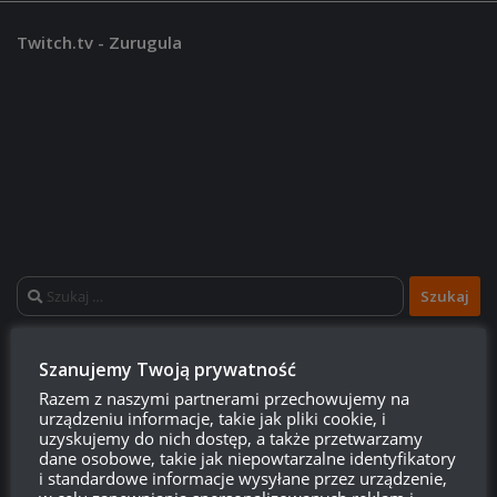
Twitch.tv - Zurugula
Szukaj:
Szanujemy Twoją prywatność
LOGOWANIE
Razem z naszymi partnerami przechowujemy na
urządzeniu informacje, takie jak pliki cookie, i
Zarejestruj się
uzyskujemy do nich dostęp, a także przetwarzamy
dane osobowe, takie jak niepowtarzalne identyfikatory
Zaloguj się
i standardowe informacje wysyłane przez urządzenie,