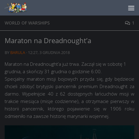
Skip to content
WORLD OF WARSHIPS
1
Maraton na Dreadnought’a
BY
BARULA
·
12:27, 3 GRUDNIA 2018
Maraton na Dreadnought’a już trwa. Zaczął się w sobotę 1
grudnia, a skończy 31 grudnia o godzinie 6:00.
Specjalny maraton misji bojowych przyda się, gdy będziecie
chcieli zdobyć brytyjski pancernik premium Dreadnought za
darmo. Wypełnijcie 40 z 62 dostępnych łańcuchów misji w
trakcie miesiąca (misje codzienne), a otrzymacie pierwszy w
historii pancernik, którego pojawienie się w 1906 roku
odmieniło na zawsze historię marynarki wojennej.