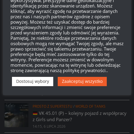
wykorzystywać precyzyjne dane geolokalizacyjne i
Brak
wierzchołka drzewka
od:
identyfikację przez skanowanie urządzeń. Możesz
kliknąć, aby wyrazić zgodę na przetwarzanie danych
przez nas i naszych partnerów zgodnie z opisem
578
02
03
42
powyżej. Możesz też uzyskać dostęp do bardziej
Dni
Godzin
Minut
Sekund
szczegółowych informacji i zmienić swoje preferencje
przed wyrażeniem zgody lub odmówić jej wyrażenia.
Pamiętaj, że niektóre rodzaje przetwarzania danych
osobowych mogą nie wymagać Twojej zgody, ale masz
prawo sprzeciwić się takiemu przetwarzaniu. Twoje
preferencje będą mieć zastosowanie tylko do tej
witryny. Preferencje możesz zmienić w dowolnym
momencie, powracając na tę witrynę lub odwiedzając
stronę zawierającą naszą politykę prywatności..
PROSTO Z SUPERTESTU
/
WORLD OF TANKS
Prsoto z Supertestu: Zmiany parametrów
Dostosuj wybory
Zaakceptuj wszystko
AMX 29 Bélier
14:23, 6 LIPCA 2026
PROSTO Z SUPERTESTU
/
WORLD OF TANKS
VK 45.01 (P) – kolejny pojazd z współpracy
z Girls und Panzer?
14:15, 6 LIPCA 2026