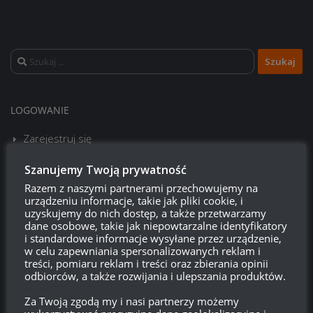
Szukaj:
LOGOWANIE
Zarejestruj się
Szanujemy Twoją prywatność
Zaloguj się
Razem z naszymi partnerami przechowujemy na
urządzeniu informacje, takie jak pliki cookie, i
Kanał wpisów
uzyskujemy do nich dostęp, a także przetwarzamy
dane osobowe, takie jak niepowtarzalne identyfikatory
Kanał komentarzy
i standardowe informacje wysyłane przez urządzenie,
w celu zapewniania spersonalizowanych reklam i
treści, pomiaru reklam i treści oraz zbierania opinii
WordPress.org
odbiorców, a także rozwijania i ulepszania produktów.
Za Twoją zgodą my i nasi partnerzy możemy