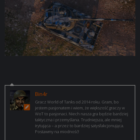
Bin4r
Gracz World of Tanks od 2014 roku. Gram, bo
jestem pasjonatem i wiem, że większość graczy w
WoT to pasjonaci. Niech nasza gra będzie bardziej
taktyczna i przemyślana. Trudniejsza, ale mniej
irytująca – a przez to bardziej satysfakcjonująca.
Postawmy na miodność!