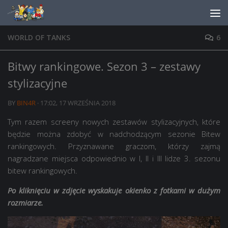
Skip to content
WORLD OF TANKS
6
Bitwy rankingowe. Sezon 3 – zestawy
stylizacyjne
BY
BIN4R
·
17:02, 17 WRZEŚNIA 2018
Tym razem screeny nowych zestawów stylizacyjnych, które
będzie można zdobyć w nadchodzącym sezonie Bitew
rankingowych. Przyznawane graczom, którzy zajmą
nagradzane miejsca odpowiednio w I, II i III lidze 3. sezonu
bitew rankingowych.
Po kliknięciu w zdjęcie wyskakuje okienko z fotkami w dużym
rozmiarze.