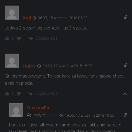
Red
06:33, 18 września 2018 06:33
Ledwo 2 sezon się skończy i już 3 szykują…
Odpowiedz
0
Hujev
18:23, 17 września 2018 18:23
Gnioty masakryczne. To jest kara za bitwy rankingowe chyba
a nie nagroda.
Odpowiedz
0
GustawPoL
Reply to
Hujev
19:55, 17 września 2018 19:55
Kara to nie jest, albowiem camo kosztuje jakby nie patrzeć,
jakkolwiek by nie wyglądało zawsze daje % do ukrywania.