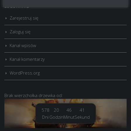
LOGOWANIE
Zarejestruj się
Zaloguj się
Kanał wpisów
Kanał komentarzy
WordPress.org
Brak
wierzchołka drzewka
od:
578
20
46
43
Dni
Godzin
Minut
Sekund