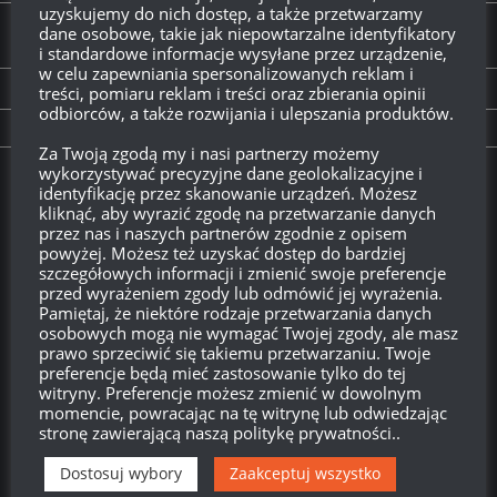
uzyskujemy do nich dostęp, a także przetwarzamy
Excalibur, Chimera i Object 279 (e) – trzej
dane osobowe, takie jak niepowtarzalne identyfikatory
muszkieterowie misji osobistych
i standardowe informacje wysyłane przez urządzenie,
w celu zapewniania spersonalizowanych reklam i
treści, pomiaru reklam i treści oraz zbierania opinii
PREVIOUS STORY
odbiorców, a także rozwijania i ulepszania produktów.
[WaThunder DevBlog] I-225: Zawodnik wysokich lotów
Za Twoją zgodą my i nasi partnerzy możemy
wykorzystywać precyzyjne dane geolokalizacyjne i
Twitch.tv - Zurugula
identyfikację przez skanowanie urządzeń. Możesz
kliknąć, aby wyrazić zgodę na przetwarzanie danych
przez nas i naszych partnerów zgodnie z opisem
powyżej. Możesz też uzyskać dostęp do bardziej
szczegółowych informacji i zmienić swoje preferencje
przed wyrażeniem zgody lub odmówić jej wyrażenia.
Pamiętaj, że niektóre rodzaje przetwarzania danych
osobowych mogą nie wymagać Twojej zgody, ale masz
prawo sprzeciwić się takiemu przetwarzaniu. Twoje
preferencje będą mieć zastosowanie tylko do tej
witryny. Preferencje możesz zmienić w dowolnym
momencie, powracając na tę witrynę lub odwiedzając
stronę zawierającą naszą politykę prywatności..
Szukaj:
Dostosuj wybory
Zaakceptuj wszystko