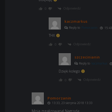
Odpowiedz
0
kaczmarkus
Reply to
Pomorzanin
15:43
THX
Odpowiedz
0
szczecinianin
Reply to
kaczmarkus
Dzięki kolego
Odpowiedz
0
Pomorzanin
13:33, 23 sierpnia 2018 13:33
Misja zrealizowana! Nagroda: