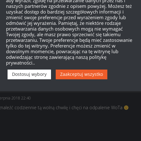
aby wyrazić zgodę na przetwarzanie danych przez nas i
naszych partnerów zgodnie z opisem powyżej. Możesz też
uzyskać dostęp do bardziej szczegółowych informacji i
zmienić swoje preferencje przed wyrażeniem zgody lub
odmówić jej wyrażenia. Pamiętaj, że niektóre rodzaje
przetwarzania danych osobowych mogą nie wymagać
Twojej zgody, ale masz prawo sprzeciwić się takiemu
przetwarzaniu. Twoje preferencje będą mieć zastosowanie
tylko do tej witryny. Preferencje możesz zmienić w
dowolnym momencie, powracając na tę witrynę lub
dało mi się je wszystkie zrobić chociaż czasami brakowało chęci
odwiedzając stronę zawierającą naszą politykę
prywatności..
a
aż się dziś napiję
zimnego piwka
Dostosuj wybory
Zaakceptuj wszystko
ierpnia 2018 22:40
znaleźć codziennie tą wolną chwilę i chęci na odpalenie WoTa