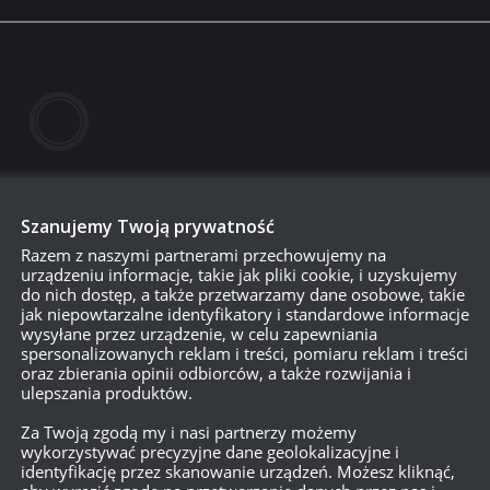
Szanujemy Twoją prywatność
Razem z naszymi partnerami przechowujemy na
urządzeniu informacje, takie jak pliki cookie, i uzyskujemy
do nich dostęp, a także przetwarzamy dane osobowe, takie
jak niepowtarzalne identyfikatory i standardowe informacje
wysyłane przez urządzenie, w celu zapewniania
750
spersonalizowanych reklam i treści, pomiaru reklam i treści
oraz zbierania opinii odbiorców, a także rozwijania i
ulepszania produktów.
{}
[+]
Za Twoją zgodą my i nasi partnerzy możemy
wykorzystywać precyzyjne dane geolokalizacyjne i
identyfikację przez skanowanie urządzeń. Możesz kliknąć,
Dowiedz się, w jaki sposób przetwarzane są dane Twoich