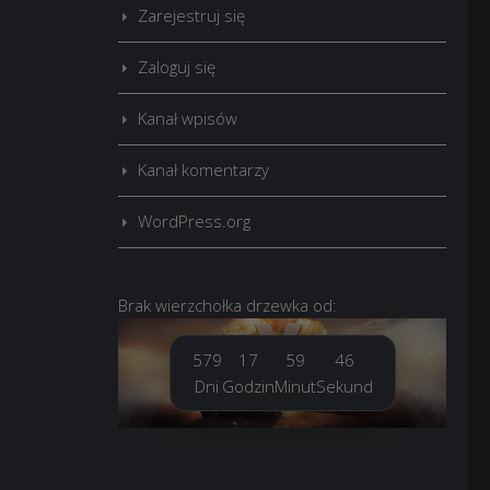
Zarejestruj się
Zaloguj się
Kanał wpisów
Kanał komentarzy
WordPress.org
Brak
wierzchołka drzewka
od:
579
17
59
46
Dni
Godzin
Minut
Sekund