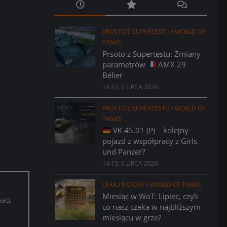
PROSTO Z SUPERTESTU
/
WORLD OF
TANKS
Prsoto z Supertestu: Zmiany
parametrów
AMX 29
Bélier
14:23, 6 LIPCA 2026
PROSTO Z SUPERTESTU
/
WORLD OF
TANKS
VK 45.01 (P) – kolejny
pojazd z współpracy z Girls
und Panzer?
14:15, 6 LIPCA 2026
LEAK
/
PATCHE
/
WORLD OF TANKS
Miesiąc w WoT: Lipiec, czyli
aci.
co nasz czeka w najbliższym
miesiącu w grze?