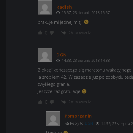
Radish
15:57, 23 sierpnia 2018 15:57
brakuje mi jednej misji
Odpowiedz
0
DGN
14:38, 23 sierpnia 2018 14:38
Z okazji kończącego się maratonu wakacyjnego c
Ja zrobiłem 42. W zasadzie już po zdobyciu tecia
zwykłego grania.
Jeszcze raz gratulacje
Odpowiedz
0
Pomorzanin
Reply to
DGN
14:56, 23 sierpnia 
Dziękuję