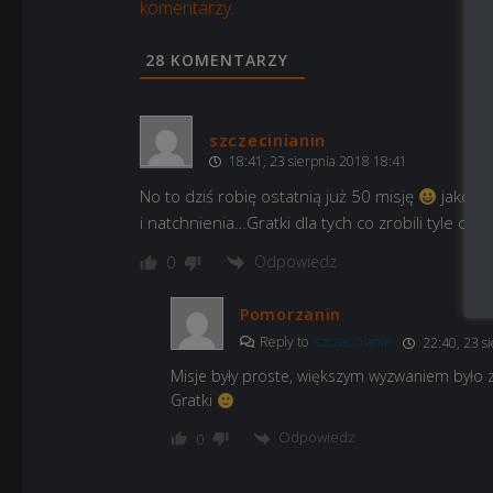
komentarzy.
28
KOMENTARZY
szczecinianin
18:41, 23 sierpnia 2018 18:41
No to dziś robię ostatnią już 50 misję
jakoś u
i natchnienia…Gratki dla tych co zrobili tyle co j
Odpowiedz
0
Pomorzanin
Reply to
szczecinianin
22:40, 23 s
Misje były proste, większym wyzwaniem było 
Gratki
Odpowiedz
0