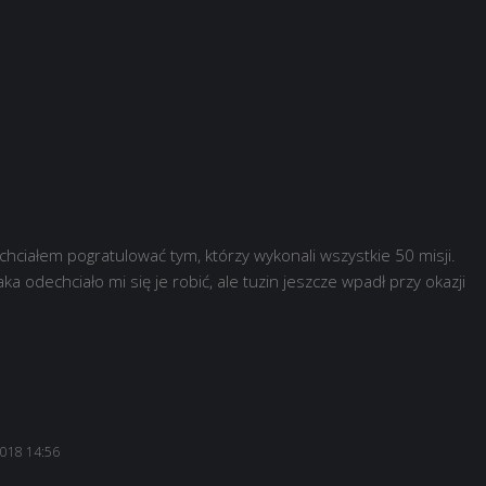
hciałem pogratulować tym, którzy wykonali wszystkie 50 misji.
ka odechciało mi się je robić, ale tuzin jeszcze wpadł przy okazji
2018 14:56