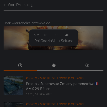
WordPress.org
Brak
wierzchołka drzewka
od:
579
01
33
41
Dni
Godzin
Minut
Sekund
PROSTO Z SUPERTESTU
/
WORLD OF TANKS
Prsoto z Supertestu: Zmiany parametrów
AMX 29 Bélier
14:23, 6 LIPCA 2026
PROSTO Z SUPERTESTU
/
WORLD OF TANKS