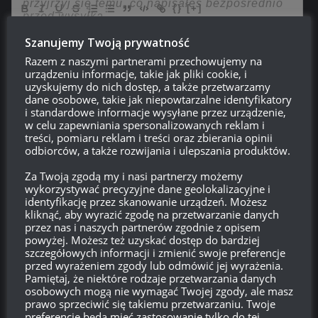
{}
[+]
Ta strona używa Akismet do redukcji spamu.
Dowiedz się,
Szanujemy Twoją prywatność
w jaki sposób przetwarzane są dane Twoich komentarzy.
Razem z naszymi partnerami przechowujemy na
urządzeniu informacje, takie jak pliki cookie, i
uzyskujemy do nich dostęp, a także przetwarzamy
6
KOMENTARZY
dane osobowe, takie jak niepowtarzalne identyfikatory
i standardowe informacje wysyłane przez urządzenie,
w celu zapewniania spersonalizowanych reklam i
treści, pomiaru reklam i treści oraz zbierania opinii
odbiorców, a także rozwijania i ulepszania produktów.
Za Twoją zgodą my i nasi partnerzy możemy
JanekK
08:14, 24 sierpnia 2018 08:14
wykorzystywać precyzyjne dane geolokalizacyjne i
identyfikację przez skanowanie urządzeń. Możesz
„Linia Frontu powróci, jak tylko deweloperzy uporają się z
kliknąć, aby wyrazić zgodę na przetwarzanie danych
problemem spadków płynności gry na PC-tach o słabej
przez nas i naszych partnerów zgodnie z opisem
specyfikacji. Możliwa jest częściowa zmiana ekonomii w tym
powyżej. Możesz też uzyskać dostęp do bardziej
szczegółowych informacji i zmienić swoje preferencje
trybie.”
przed wyrażeniem zgody lub odmówić jej wyrażenia.
Wydawać by się mogło, że nie o optymalizację płynności
Pamiętaj, że niektóre rodzaje przetwarzania danych
chodzi, ale o optymalizacje zarobków. VIII Tier jest przecież po
osobowych mogą nie wymagać Twojej zgody, ale masz
prawo sprzeciwić się takiemu przetwarzaniu. Twoje
to, żeby powoli przyzwyczajać gracza, że kredyty się traci a do
preferencje będą mieć zastosowanie tylko do tej