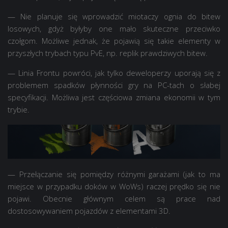
— Nie planuje się wprowadzić miotaczy ognia do bitew
losowych, gdyż byłyby one mało skuteczne przeciwko
czołgom. Możliwe jednak, że pojawią się takie elementy w
przyszłych trybach typu PvE, np. replik prawdziwych bitew.
— Linia Frontu powróci, jak tylko deweloperzy uporają się z
problemem spadków płynności gry na PC-tach o słabej
specyfikacji. Możliwa jest częściowa zmiana ekonomii w tym
trybie.
— Przełączanie się pomiędzy różnymi garażami (jak to ma
miejsce w przypadku doków w WoWs) raczej prędko się nie
pojawi. Obecnie głównym celem są prace nad
dostosowywaniem pojazdów z elementami 3D.