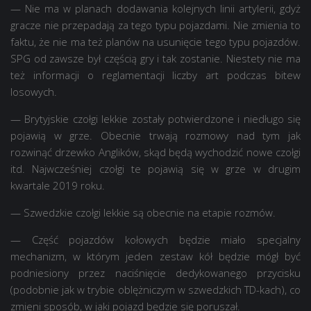
— Nie ma w planach dodawania kolejnych linii artylerii, gdyż
gracze nie przepadają za tego typu pojazdami. Nie zmienia to
faktu, że nie ma też planów na usunięcie tego typu pojazdów.
SPG od zawsze był częścią gry i tak zostanie. Niestety nie ma
też informacji o reglamentacji liczby art podczas bitew
losowych.
— Brytyjskie czołgi lekkie zostały potwierdzone i niedługo się
pojawią w grze. Obecnie trwają rozmowy nad tym jak
rozwinąć drzewko Anglików, skąd będą wychodzić nowe czołgi
itd. Najwcześniej czołgi te pojawią się w grze w drugim
kwartale 2019 roku.
— Szwedzkie czołgi lekkie są obecnie na etapie rozmów.
— Część p
ojazdów kołowych będzie miało specjalny
mechanizm, w którym jeden zestaw kół będzie mógł być
podniesiony przez naciśnięcie dedykowanego przycisku
(podobnie jak w trybie oblężniczym w szwedzkich TD-kach), co
zmieni sposób, w jaki pojazd będzie się poruszał.