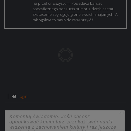
na przekór wszystkim. Posiadacz bardzo
specyficznego poczucia humoru, dzięki czemu
skutecznie segreguje grono swoich znajomych. A
tak ogólnie to misio do rany przyłóż.
Login
750