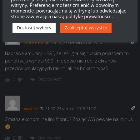
ich zarabiania konieczny jest czołg premium.
witryny. Preferencje możesz zmienić w dowolnym
momencie, powracając na tę witrynę lub odwiedzając
Odpowiedz
0
stronę zawierającą naszą politykę prywatności..
Dostosuj wybory
Zaakceptuj wszystko
Velendir
23:10, 23 sierpnia 2018 23:10
Naprawa amunicji HEAT, że jeśli gra się ruskim pojazdem to
penetracja wynosi 999 i nic sobie nie robi z ekranów
przeciwkumulacyjnych takich jak na bokach typa5
Odpowiedz
0
wafel
21:07, 23 sierpnia 2018 21:07
Zmiana ekonomi na linii frontu? Znając WG pewnie na minus
Odpowiedz
0