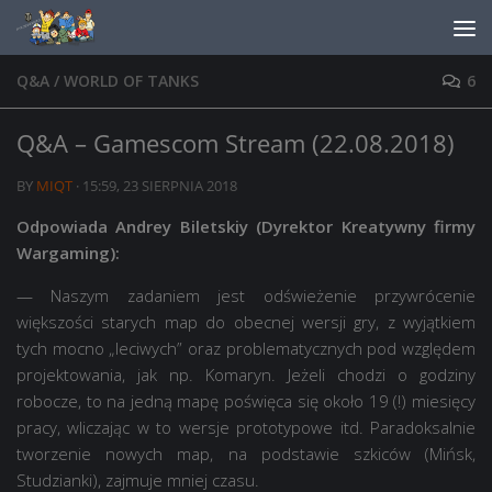
Skip to content
Q&A
/
WORLD OF TANKS
6
Q&A – Gamescom Stream (22.08.2018)
BY
MIQT
·
15:59, 23 SIERPNIA 2018
Odpowiada Andrey Biletskiy (Dyrektor Kreatywny firmy
Wargaming):
— Naszym zadaniem jest odświeżenie przywrócenie
większości starych map do obecnej wersji gry, z wyjątkiem
tych mocno „leciwych” oraz problematycznych pod względem
projektowania, jak np. Komaryn. Jeżeli chodzi o godziny
robocze, to na jedną mapę poświęca się około 19 (!) miesięcy
pracy, wliczając w to wersje prototypowe itd. Paradoksalnie
tworzenie nowych map, na podstawie szkiców (Mińsk,
Studzianki), zajmuje mniej czasu.