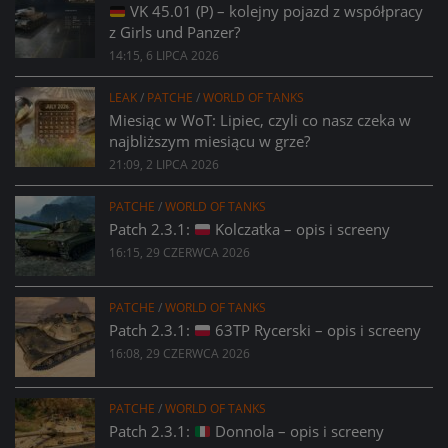
VK 45.01 (P) – kolejny pojazd z współpracy
z Girls und Panzer?
14:15, 6 LIPCA 2026
LEAK
/
PATCHE
/
WORLD OF TANKS
Miesiąc w WoT: Lipiec, czyli co nasz czeka w
najbliższym miesiącu w grze?
21:09, 2 LIPCA 2026
PATCHE
/
WORLD OF TANKS
Patch 2.3.1:
Kolczatka – opis i screeny
16:15, 29 CZERWCA 2026
PATCHE
/
WORLD OF TANKS
Patch 2.3.1:
63TP Rycerski – opis i screeny
16:08, 29 CZERWCA 2026
PATCHE
/
WORLD OF TANKS
Patch 2.3.1:
Donnola – opis i screeny