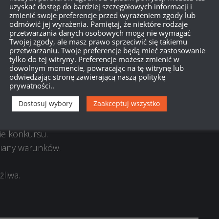
uzyskać dostęp do bardziej szczegółowych informacji i
zmienić swoje preferencje przed wyrażeniem zgody lub
odmówić jej wyrażenia. Pamiętaj, że niektóre rodzaje
przetwarzania danych osobowych mogą nie wymagać
Twojej zgody, ale masz prawo sprzeciwić się takiemu
przetwarzaniu. Twoje preferencje będą mieć zastosowanie
tylko do tej witryny. Preferencje możesz zmienić w
nizatorem jest zespół War Thunder.
dowolnym momencie, powracając na tę witrynę lub
odwiedzając stronę zawierającą naszą politykę
 jeśli nie podadzą danych kontaktowych w
prywatności..
Dostosuj wybory
Zaakceptuj wszystko
ę
(udostępnienie jest dobrowolne) zwiększa
ie konkursu.
miany warunków.
żliwa.