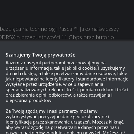
bazująca na technologii Pascal™. Jako najświeższy
DDR5X o przepustowości 11 Gbps oraz bufor o
Szanujemy Twoją prywatność
Razem z naszymi partnerami przechowujemy na
urządzeniu informacje, takie jak pliki cookie, i uzyskujemy
do nich dostęp, a także przetwarzamy dane osobowe, takie
zyjaciółmi.
jak niepowtarzalne identyfikatory i standardowe informacje
wysyłane przez urządzenie, w celu zapewniania
ie nagród! Więcej akcji to większa szansa!
spersonalizowanych reklam i treści, pomiaru reklam i treści
oraz zbierania opinii odbiorców, a także rozwijania i
ulepszania produktów.
Za Twoją zgodą my i nasi partnerzy możemy
wykorzystywać precyzyjne dane geolokalizacyjne i
identyfikację przez skanowanie urządzeń. Możesz kliknąć,
aby wyrazić zgodę na przetwarzanie danych przez nas i
naszych partnerów zgodnie z opisem powyżej. Możesz też