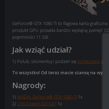
GeForce® GTX 1080 Ti to flagowa karta graficzna 
produkt GPU posiada bardzo wydajną pamięć G
pojemności 11 GB.
Jak wziąć udział?
1) Polub, skomentuj i podziel się
konkursem
z pr
To wszystko! Od teraz macie szansę na wygran
Nagrody:
1)
NVIDIA
GeForce® GTX 1080 Ti
1x
2)
USS Cowell DD-547
1x