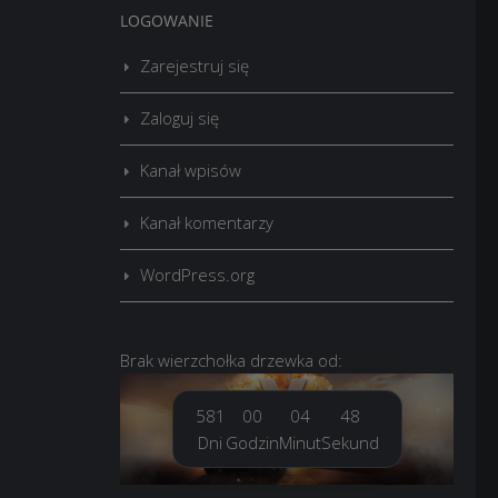
LOGOWANIE
Zarejestruj się
Zaloguj się
Kanał wpisów
Kanał komentarzy
WordPress.org
Brak
wierzchołka drzewka
od:
581
00
04
50
Dni
Godzin
Minut
Sekund