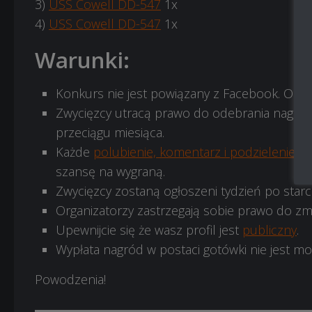
3)
USS Cowell DD-547
1x
4)
USS Cowell DD-547
1x
Warunki:
Konkurs nie jest powiązany z Facebook. Orga
Zwycięzcy utracą prawo do odebrania nagród
przeciągu miesiąca.
Każde
polubienie, komentarz i podzielenie si
szansę na wygraną.
Zwycięzcy zostaną ogłoszeni tydzień po starc
Organizatorzy zastrzegają sobie prawo do z
Upewnijcie się że wasz profil jest
publiczny
.
Wypłata nagród w postaci gotówki nie jest mo
Powodzenia!