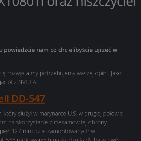
080Ti oraz niszczyciel
u powiedzcie nam co chcielibyście ujrzeć w
się rozwija a my potrzebujemy waszej opinii. Jako
ciół z NVIDIA.
ll DD-547
, który służył w marynarce U.S. w drugiej połowie
nom na skorzystanie z niesamowitej obrony
ce pięć 127 mm dział zamontowanych w
kal. 533 ulokowanych na środku kadłuba w dwóch