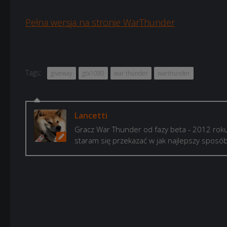
Pełna wersja na stronie WarThunder
Tags:
giveway
gtx1080
war thunder
warthunder
Lancetti
Gracz War Thunder od fazy beta - 2012 roku
staram się przekazać w jak najlepszy spos