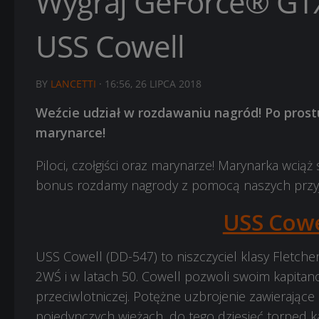
Wygraj GeForce® GTX1
USS Cowell
BY
LANCETTI
·
16:56, 26 LIPCA 2018
Weźcie udział w rozdawaniu nagród! Po prost
marynarce!
Piloci, czołgiści oraz marynarze! Marynarka wciąż 
bonus rozdamy nagrody z pomocą naszych przyja
USS Cowe
USS Cowell (DD-547) to niszczyciel klasy Fletcher
2WŚ i w latach 50. Cowell pozwoli swoim kapita
przeciwlotniczej. Potężne uzbrojenie zawierają
pojedynczych wieżach, do tego dziesięć torped 