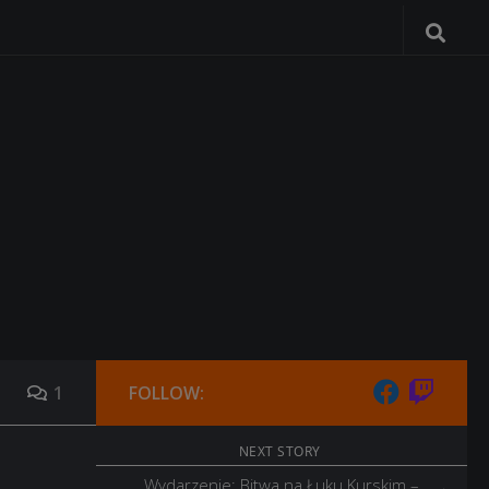
1
FOLLOW:
NEXT STORY
Wydarzenie: Bitwa na Łuku Kurskim –