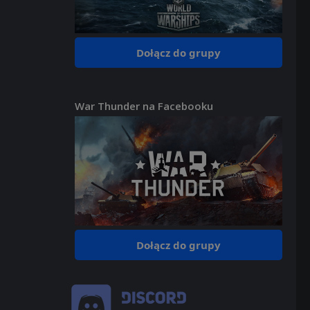
Dołącz do grupy
War Thunder na Facebooku
Dołącz do grupy