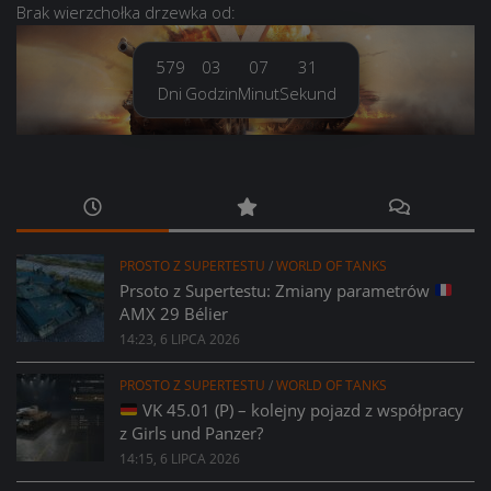
Brak
wierzchołka drzewka
od:
579
03
07
32
Dni
Godzin
Minut
Sekund
PROSTO Z SUPERTESTU
/
WORLD OF TANKS
Prsoto z Supertestu: Zmiany parametrów
AMX 29 Bélier
14:23, 6 LIPCA 2026
PROSTO Z SUPERTESTU
/
WORLD OF TANKS
VK 45.01 (P) – kolejny pojazd z współpracy
z Girls und Panzer?
14:15, 6 LIPCA 2026