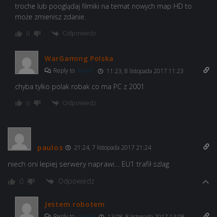
troche lub pooglądaj filmiki na temat nowych map HD to
może zmienisz zdanie.
Odpowiedz
0
WarGaming Polska
Reply to
kynek
11:23, 8 listopada 2017 11:23
chyba tylko polak robak co ma PC z 2001
Odpowiedz
0
paulos
21:24, 7 listopada 2017 21:24
niech oni lepiej serwery naprawi… EU1 trafił szlag
Odpowiedz
0
Jestem robotem
Reply to
paulos
13:08, 8 listopada 2017 13:08