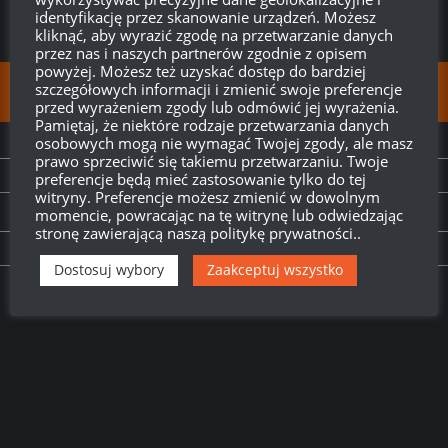
identyfikację przez skanowanie urządzeń. Możesz
kliknąć, aby wyrazić zgodę na przetwarzanie danych
przez nas i naszych partnerów zgodnie z opisem
powyżej. Możesz też uzyskać dostęp do bardziej
szczegółowych informacji i zmienić swoje preferencje
FOLLOW:
przed wyrażeniem zgody lub odmówić jej wyrażenia.
Pamiętaj, że niektóre rodzaje przetwarzania danych
osobowych mogą nie wymagać Twojej zgody, ale masz
NEXT STORY
prawo sprzeciwić się takiemu przetwarzaniu. Twoje
Begleitpanzer 57 – Milkym4n
preferencje będą mieć zastosowanie tylko do tej
witryny. Preferencje możesz zmienić w dowolnym
momencie, powracając na tę witrynę lub odwiedzając
PREVIOUS STORY
stronę zawierającą naszą politykę prywatności..
World of Tanks w 4K z obsługą HDR na Xbox One X
Dostosuj wybory
Zaakceptuj wszystko
Twitch.tv - Zurugula