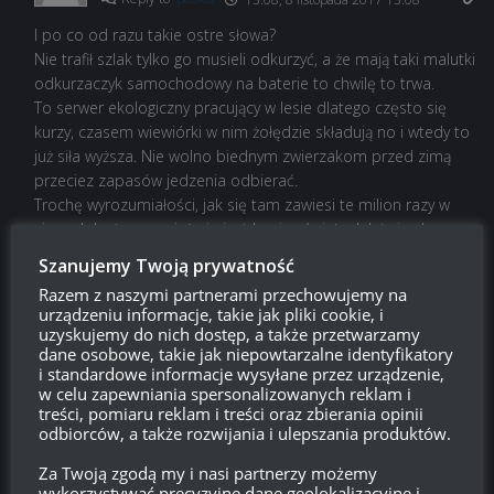
I po co od razu takie ostre słowa?
Nie trafił szlak tylko go musieli odkurzyć, a że mają taki malutki
odkurzaczyk samochodowy na baterie to chwilę to trwa.
To serwer ekologiczny pracujący w lesie dlatego często się
kurzy, czasem wiewiórki w nim żołędzie składują no i wtedy to
już siła wyższa. Nie wolno biednym zwierzakom przed zimą
przeciez zapasów jedzenia odbierać.
Trochę wyrozumiałości, jak się tam zawiesi te milion razy w
ciągu doby to przecież nie jest koniec świata. Jak twierdza czy
natarcie się wysypie to to będą raczej dzięcioły bo one te
Szanujemy Twoją prywatność
żołędzie chcą wydobyć i dać piskletom. To przecież byłoby
Razem z naszymi partnerami przechowujemy na
nieludzkie takim maluchom odmawiać pożywienia, żeby te
urządzeniu informacje, takie jak pliki cookie, i
kilkaset tysięcy graczy mogło pikselami walczyć ze sobą.
uzyskujemy do nich dostęp, a także przetwarzamy
Apeluję do wszystkich, idźcie do lasu poszukać tych serwerów
dane osobowe, takie jak niepowtarzalne identyfikatory
i standardowe informacje wysyłane przez urządzenie,
i sami zobaczcie ile radości dają mieszkańcom!
w celu zapewniania spersonalizowanych reklam i
Odpowiedz
treści, pomiaru reklam i treści oraz zbierania opinii
0
odbiorców, a także rozwijania i ulepszania produktów.
Za Twoją zgodą my i nasi partnerzy możemy
wykorzystywać precyzyjne dane geolokalizacyjne i