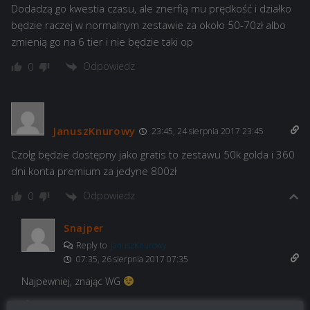
Dodadzą go kwestia czasu, ale znerfią mu prędkość i działko
będzie raczej w normalnym zestawie za około 50-70zł albo
zmienią go na 6 tier i nie będzie taki op
Odpowiedz
0
JanuszKnurowy
23:45, 24 sierpnia 2017 23:45
Czołg będzie dostępny jako gratis to zestawu 50k golda i 360
dni konta premium za jedyne 800zł
Odpowiedz
0
Snajper
Reply to
JanuszKnurowy
07:35, 26 sierpnia 2017 07:35
Najpewniej, znając WG
Odpowiedz
0