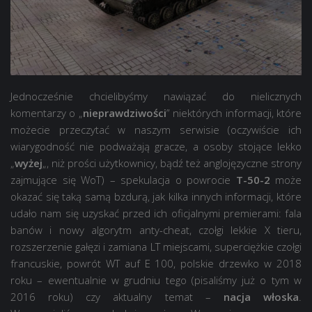
Jednocześnie chcielibyśmy nawiązać do nielicznych
komentarzy o „
nieprawdziwości
” niektórych informacji, które
możecie przeczytać w naszym serwisie (oczywiście ich
wiarygodność nie podważają gracze, a osoby stojące lekko
„
wyżej
„, niż prości użytkownicy, bądź też anglojęzyczne strony
zajmujące się WoT) – spekulacja o powrocie
T-50-2
może
okazać się taką samą bzdurą, jak kilka innych informacji, które
udało nam się uzyskać przed ich oficjalnymi premierami: fala
banów i nowy algorytm anty-cheat, czołgi lekkie X tieru,
rozszerzenie gałęzi i zamiana LT miejscami, superciężkie czołgi
francuskie, powrót WT auf E 100, polskie drzewko w 2018
roku – ewentualnie w grudniu tego (pisaliśmy już o tym w
2016 roku) czy aktualny temat –
nacja włoska
.