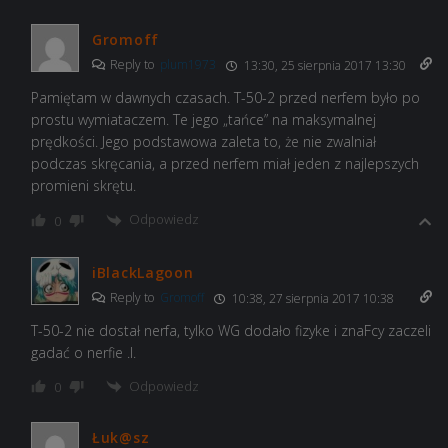
Gromoff
Reply to
plum1973
13:30, 25 sierpnia 2017 13:30
Pamiętam w dawnych czasach. T-50-2 przed nerfem było po
prostu wymiataczem. Te jego „tańce” na maksymalnej
prędkości. Jego podstawowa zaleta to, że nie zwalniał
podczas skręcania, a przed nerfem miał jeden z najlepszych
promieni skrętu.
Odpowiedz
0
iBlackLagoon
Reply to
Gromoff
10:38, 27 sierpnia 2017 10:38
T-50-2 nie dostał nerfa, tylko WG dodało fizyke i znaFcy zaczeli
gadać o nerfie .I.
Odpowiedz
0
Łuk@sz