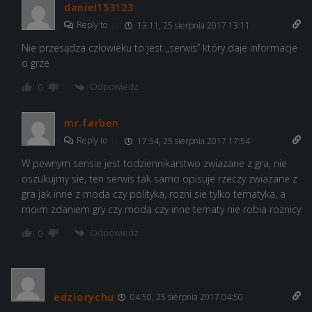
daniel153123
Reply to
ja
13:11, 25 sierpnia 2017 13:11
Nie przesądza człowieku to jest „serwis” który daje informacje
o grze
Odpowiedz
0
mr.farben
Reply to
ja
17:54, 25 sierpnia 2017 17:54
W pewnym sensie jest todziennikarstwo zwiazane z gra, nie
oszukujmy sie, ten serwis tak samo opisuje rzeczy zwiazane z
gra jak inne z moda czy polityka, rozni sie tylko tematyka, a
moim zdaniem gry czy moda czy inne tematy nie robia roznicy
Odpowiedz
0
edziorychu
04:50, 25 sierpnia 2017 04:50