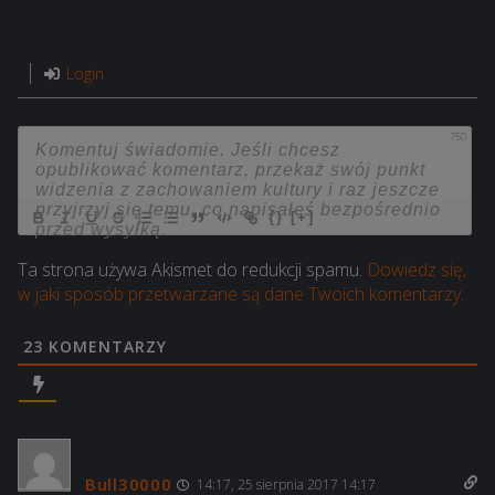
Login
750
{}
[+]
Ta strona używa Akismet do redukcji spamu.
Dowiedz się,
w jaki sposób przetwarzane są dane Twoich komentarzy.
23
KOMENTARZY
Bull30000
14:17, 25 sierpnia 2017 14:17