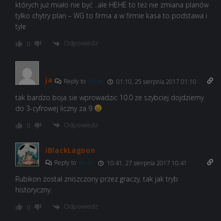
których już miało nie być ..ale HEHE to też nie zmiana planów
tylko chytry plan – WG to firma a w firmie kasa to podstawa i
tyle
Odpowiedz
0
ja
Reply to
Bin4r
01:10, 25 sierpnia 2017 01:10
tak bardzo boja sie wprowadzic 10.0 ze szybciej dojdziemy
do 3-cyfrowej liczny za 9
Odpowiedz
0
iBlackLagoon
Reply to
Bin4r
10:41, 27 sierpnia 2017 10:41
Rubikon został zniszczony przez graczy, tak jak tryb
historyczny.
Odpowiedz
0