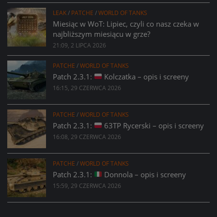
LEAK
/
PATCHE
/
WORLD OF TANKS
Miesiąc w WoT: Lipiec, czyli co nasz czeka w
najbliższym miesiącu w grze?
21:09, 2 LIPCA 2026
PATCHE
/
WORLD OF TANKS
Patch 2.3.1:
Kolczatka – opis i screeny
16:15, 29 CZERWCA 2026
PATCHE
/
WORLD OF TANKS
Patch 2.3.1:
63TP Rycerski – opis i screeny
16:08, 29 CZERWCA 2026
PATCHE
/
WORLD OF TANKS
Patch 2.3.1:
Donnola – opis i screeny
15:59, 29 CZERWCA 2026