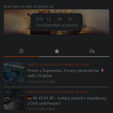
Brak
wierzchołka drzewka
od:
579
12
49
02
Dni
Godzin
Minut
Sekund
PROSTO Z SUPERTESTU
/
WORLD OF TANKS
Prsoto z Supertestu: Zmiany parametrów
AMX 29 Bélier
14:23, 6 LIPCA 2026
PROSTO Z SUPERTESTU
/
WORLD OF TANKS
VK 45.01 (P) – kolejny pojazd z współpracy
z Girls und Panzer?
14:15, 6 LIPCA 2026