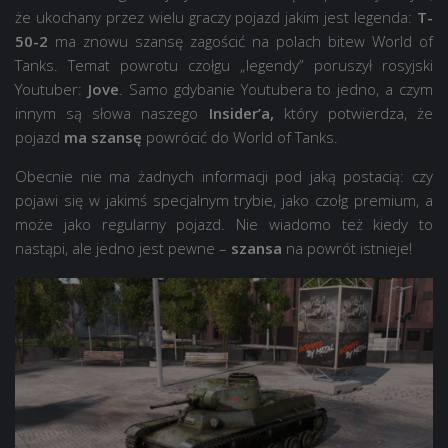
że ukochany przez wielu graczy pojazd jakim jest legenda:
T-
50-2
ma znowu szansę zagościć na polach bitew World of
Tanks. Temat powrotu czołgu „legendy” poruszył rosyjski
Youtuber:
Jove
. Samo gdybanie Youtubera to jedno, a czym
innym są słowa naszego
Insider’a,
który potwierdza, że
pojazd
ma szansę
powrócić do World of Tanks.
Obecnie nie ma żadnych informacji pod jaką postacią: czy
pojawi się w jakimś specjalnym trybie, jako czołg premium, a
może jako regularny pojazd. Nie wiadomo też kiedy to
nastąpi, ale jedno jest pewne –
szansa
na powrót istnieje!