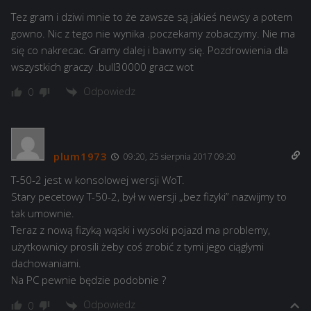
Tez gram i dziwi mnie to że zawsze są jakieś newsy a potem
gowno. Nic z tego nie wynika .poczekamy zobaczymy. Nie ma
się co nakrecac. Gramy dalej i bawmy się. Pozdrowienia dla
wszystkich graczy .bull30000 gracz wot
Odpowiedz
0
plum1973
09:20, 25 sierpnia 2017 09:20
T-50-2 jest w konsolowej wersji WoT.
Stary pecetowy T-50-2, był w wersji „bez fizyki” nazwijmy to
tak umownie.
Teraz z nową fizyką wąski i wysoki pojazd ma problemy,
użytkownicy prosili żeby coś zrobić z tymi jego ciągłymi
dachowaniami.
Na PC pewnie będzie podobnie ?
Odpowiedz
0