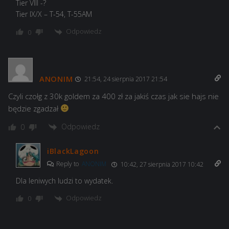
Tier VIII -?
Tier IX/X – T-54, T-55AM
Odpowiedz
0
ANONIM
21:54, 24 sierpnia 2017 21:54
Czyli czołg z 30k goldem za 400 zł za jakiś czas jak sie hajs nie
będzie zgadzał
Odpowiedz
0
iBlackLagoon
Reply to
ANONIM
10:42, 27 sierpnia 2017 10:42
Dla leniwych ludzi to wydatek.
Odpowiedz
0