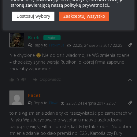
jako clickbait bo to totalna bzdura, juz zresztą nie pierwszy
stronę zawierającą naszą politykę prywatności..
raz wasze „przecieki” były chybione, sry ale taka prawda
Dostosuj wybory
Zaakceptuj wszystko
Odpowiedz
0
Bin4r
Autor
Reply to
Proximus
22:25, 24 sierpnia 2017 22:25
Nie chybione
Nie od dziś wiadomo, że WG zmienia zdanie
– chociażby słynna wersja Rubikon, o której firma zapewne
chciałaby zapomnieć.
Odpowiedz
0
Facet
Reply to
Bin4r
22:57, 24 sierpnia 2017 22:57
to nie wg zmienia zdanie tylko rzeczywistość po zamachach w
Paryżu Wg zdecydowało o wycofaniu mapy z uszkodzoną
palącą się więżą Eiffla – proste, każdy by tak zrobił .. No dobra
zmienia zdanie bo dało premki np. E25 , Kartofla czy Fury