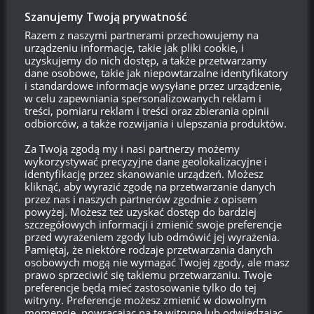
Szanujemy Twoją prywatność
Snajper
Razem z naszymi partnerami przechowujemy na
urządzeniu informacje, takie jak pliki cookie, i
Reply to
JanuszKnurowy
uzyskujemy do nich dostęp, a także przetwarzamy
07:38, 26 sierpnia 2017 07:38
dane osobowe, takie jak niepowtarzalne identyfikatory
Najpewniej, znając WG
hah
i standardowe informacje wysyłane przez urządzenie,
w celu zapewniania spersonalizowanych reklam i
Odpowiedz
0
treści, pomiaru reklam i treści oraz zbierania opinii
odbiorców, a także rozwijania i ulepszania produktów.
iBlackLagoon
Za Twoją zgodą my i nasi partnerzy możemy
Reply to
JanuszKnurowy
wykorzystywać precyzyjne dane geolokalizacyjne i
identyfikację przez skanowanie urządzeń. Możesz
10:39, 27 sierpnia 2017 10:39
kliknąć, aby wyrazić zgodę na przetwarzanie danych
Nie dla leniów tylko dla ludzi pracujących takie paczki .I.
przez nas i naszych partnerów zgodnie z opisem
powyżej. Możesz też uzyskać dostęp do bardziej
Odpowiedz
0
szczegółowych informacji i zmienić swoje preferencje
przed wyrażeniem zgody lub odmówić jej wyrażenia.
Pamiętaj, że niektóre rodzaje przetwarzania danych
osobowych mogą nie wymagać Twojej zgody, ale masz
prawo sprzeciwić się takiemu przetwarzaniu. Twoje
Proximus
22:21, 24 sierpnia 2017 22:21
preferencje będą mieć zastosowanie tylko do tej
witryny. Preferencje możesz zmienić w dowolnym
z tymi włochami to robicie specjalnie zamieszanie chyba tylko
momencie, powracając na tę witrynę lub odwiedzając