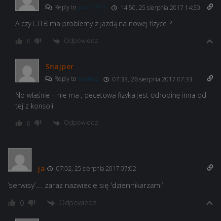
Reply to
plum1973
14:50, 25 sierpnia 2017 14:50
A czy LTTB ma problemy z jazdą na nowej fizyce ?
Odpowiedz
0
Snajper
Reply to
Łuk@sz
07:33, 26 sierpnia 2017 07:33
No właśnie – nie ma , pecetowa fizyka jest odrobinę inna od
tej z konsoli
Odpowiedz
0
ja
07:02, 25 sierpnia 2017 07:02
’serwisy’…. zaraz nazwiecie się 'dziennikarzami’
Odpowiedz
0