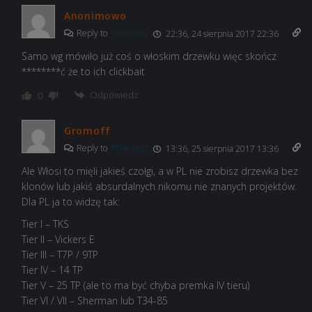
Anonimowo
Reply to
Proximus
22:36, 24 sierpnia 2017 22:36
Samo wg mówiło już coś o włoskim drzewku więc skończ
********ć że to ich clickbait
Odpowiedz
0
Gromoff
Reply to
Proximus
13:36, 25 sierpnia 2017 13:36
Ale Włosi to mięli jakieś czołgi, a w PL nie zrobisz drzewka bez
klonów lub jakiś absurdalnych nikomu nie znanych projektów.
Dla PL ja to widzę tak:
Tier I – TKS
Tier II – Vickers E
Tier III – T7P / 9TP
Tier IV – 14 TP
Tier V – 25 TP (ale to ma być chyba premka IV tieru)
Tier VI / VII – Sherman lub T34-85