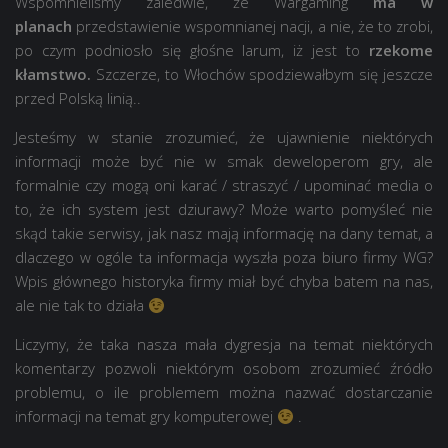
Wspomnieliśmy zaledwie, że Wargaming
ma w
planach
przedstawienie wspomnianej nacji, a nie, że to zrobi,
po czym podniosło się głośne larum, iż jest to
rzekome
kłamstwo.
Szczerze, to Włochów spodziewałbym się jeszcze
przed Polską linią..
Jesteśmy w stanie zrozumieć, że ujawnienie niektórych
informacji może być nie w smak deweloperom gry, ale
formalnie czy mogą oni karać / straszyć / upominać media o
to, że ich system jest dziurawy? Może warto pomyśleć nie
skąd takie serwisy, jak nasz mają informację na dany temat, a
dlaczego w ogóle ta informacja wyszła poza biuro firmy WG?
Wpis głównego historyka firmy miał być chyba batem na nas,
ale nie tak to działa
Liczymy, że taka nasza mała dygresja na temat niektórych
komentarzy pozwoli niektórym osobom zrozumieć źródło
problemu, o ile problemem można nazwać dostarczanie
informacji na temat gry komputerowej
.