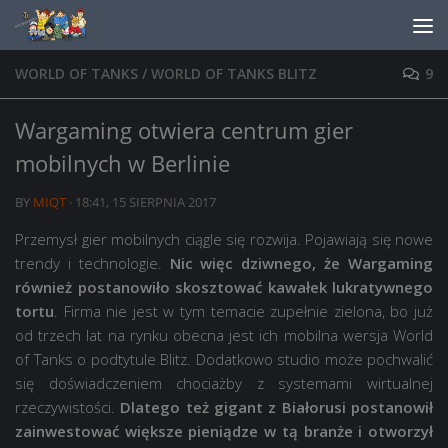
Skip to content
WORLD OF TANKS
/
WORLD OF TANKS BLITZ
9
Wargaming otwiera centrum gier
mobilnych w Berlinie
BY
MIQT
·
18:41, 15 SIERPNIA 2017
Przemysł gier mobilnych ciągle się rozwija. Pojawiają się nowe
trendy i technologie.
Nic więc dziwnego, że Wargaming
również postanowiło skosztować kawałek lukratywnego
tortu
. Firma nie jest w tym temacie zupełnie zielona, bo już
od trzech lat na rynku obecna jest ich mobilna wersja World
of Tanks o podtytule Blitz. Dodatkowo studio może pochwalić
się doświadczeniem chociażby z systemami wirtualnej
rzeczywistości.
Dlatego też gigant z Białorusi postanowił
zainwestować większe pieniądze w tą branże i otworzył