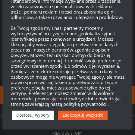
i standardowe informacje wysyłane przez urządzenie,
Odpowiedz
0
w celu zapewniania spersonalizowanych reklam i
treści, pomiaru reklam i treści oraz zbierania opinii
odbiorców, a także rozwijania i ulepszania produktów.
Anonimowo
Reply to
spart
07:37, 16 sierpnia 2017 07:37
Za Twoją zgodą my i nasi partnerzy możemy
wykorzystywać precyzyjne dane geolokalizacyjne i
Lub w Cebrze tam gdzie mieszkam
identyfikację przez skanowanie urządzeń. Możesz
kliknąć, aby wyrazić zgodę na przetwarzanie danych
Odpowiedz
0
przez nas i naszych partnerów zgodnie z opisem
powyżej. Możesz też uzyskać dostęp do bardziej
szczegółowych informacji i zmienić swoje preferencje
przed wyrażeniem zgody lub odmówić jej wyrażenia.
Pamiętaj, że niektóre rodzaje przetwarzania danych
osobowych mogą nie wymagać Twojej zgody, ale masz
prawo sprzeciwić się takiemu przetwarzaniu. Twoje
preferencje będą mieć zastosowanie tylko do tej
witryny. Preferencje możesz zmienić w dowolnym
FOLLOW:
momencie, powracając na tę witrynę lub odwiedzając
stronę zawierającą naszą politykę prywatności..
NEXT STORY
Dostosuj wybory
Zaakceptuj wszystko
Strv 81 „Primo Victoria”
PREVIOUS STORY