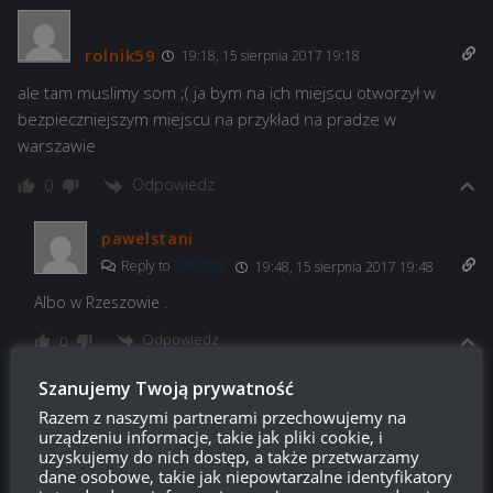
rolnik59
19:18, 15 sierpnia 2017 19:18
ale tam muslimy som ;( ja bym na ich miejscu otworzył w
bezpieczniejszym miejscu na przykład na pradze w
warszawie
Odpowiedz
0
pawelstani
Reply to
rolnik59
19:48, 15 sierpnia 2017 19:48
Albo w Rzeszowie .
Odpowiedz
0
Szanujemy Twoją prywatność
spart
Razem z naszymi partnerami przechowujemy na
Reply to
pawelstani
19:51, 15 sierpnia 2017 19:51
urządzeniu informacje, takie jak pliki cookie, i
uzyskujemy do nich dostęp, a także przetwarzamy
w sosnowcu:)
dane osobowe, takie jak niepowtarzalne identyfikatory