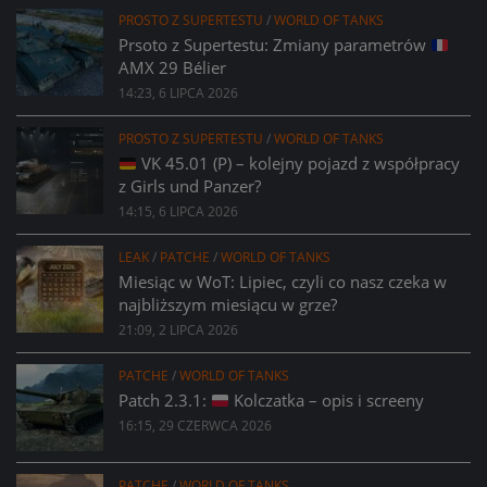
PROSTO Z SUPERTESTU
/
WORLD OF TANKS
Prsoto z Supertestu: Zmiany parametrów
AMX 29 Bélier
14:23, 6 LIPCA 2026
PROSTO Z SUPERTESTU
/
WORLD OF TANKS
VK 45.01 (P) – kolejny pojazd z współpracy
z Girls und Panzer?
14:15, 6 LIPCA 2026
LEAK
/
PATCHE
/
WORLD OF TANKS
Miesiąc w WoT: Lipiec, czyli co nasz czeka w
najbliższym miesiącu w grze?
21:09, 2 LIPCA 2026
PATCHE
/
WORLD OF TANKS
Patch 2.3.1:
Kolczatka – opis i screeny
16:15, 29 CZERWCA 2026
PATCHE
/
WORLD OF TANKS