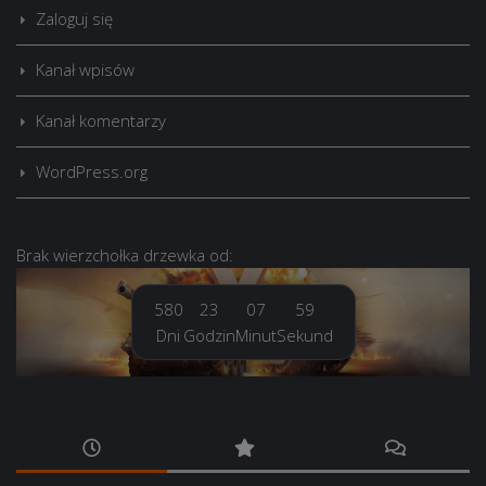
Zaloguj się
Kanał wpisów
Kanał komentarzy
WordPress.org
Brak
wierzchołka drzewka
od:
580
23
08
00
Dni
Godzin
Minut
Sekund