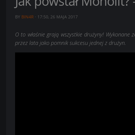
Jak powstał Monolit? 
BY
BIN4R
·
17:50, 26 MAJA 2017
O to właśnie grają wszystkie drużyny! Wykonane ze
przez lata jako pomnik sukcesu jednej z drużyn.