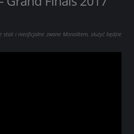
– Grand Finals 2017
 stali i nieoficjalne zwane Monolitem, służyć będzie