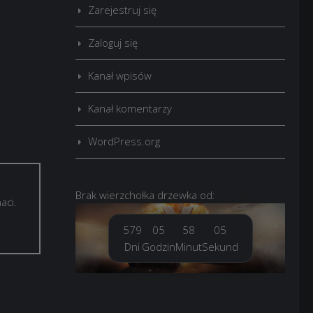
Zarejestruj się
Zaloguj się
Kanał wpisów
Kanał komentarzy
WordPress.org
Brak
wierzchołka drzewka
od:
aci.
579
05
58
07
Dni
Godzin
Minut
Sekund