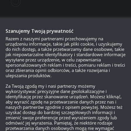
Szanujemy Twoją prywatność
Razem z naszymi partnerami przechowujemy na
urządzeniu informacje, takie jak pliki cookie, i uzyskujemy
do nich dostęp, a także przetwarzamy dane osobowe, takie
jak niepowtarzalne identyfikatory i standardowe informacje
wysyłane przez urządzenie, w celu zapewniania
750
spersonalizowanych reklam i treści, pomiaru reklam i treści
oraz zbierania opinii odbiorców, a także rozwijania i
ulepszania produktów.
{}
[+]
Za Twoją zgodą my i nasi partnerzy możemy
wykorzystywać precyzyjne dane geolokalizacyjne i
Dowiedz się, w jaki sposób przetwarzane są dane Twoich
identyfikację przez skanowanie urządzeń. Możesz kliknąć,
aby wyrazić zgodę na przetwarzanie danych przez nas i
naszych partnerów zgodnie z opisem powyżej. Możesz też
uzyskać dostęp do bardziej szczegółowych informacji i
zmienić swoje preferencje przed wyrażeniem zgody lub
odmówić jej wyrażenia. Pamiętaj, że niektóre rodzaje
przetwarzania danych osobowych mogą nie wymagać