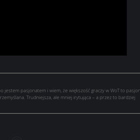
o jestem pasjonatem i wiem, że większość graczy w WoT to pasjon
rzemyślana. Trudniejsza, ale mniej irytująca – a przez to bardziej